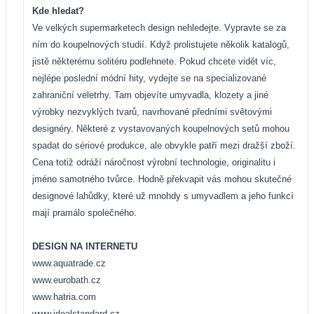
Kde hledat?
Ve velkých supermarketech design nehledejte. Vypravte se za
ním do koupelnových studií. Když prolistujete několik katalogů,
jistě některému solitéru podlehnete. Pokud chcete vidět víc,
nejlépe poslední módní hity, vydejte se na specializované
zahraniční veletrhy. Tam objevíte umyvadla, klozety a jiné
výrobky nezvyklých tvarů, navrhované předními světovými
designéry. Některé z vystavovaných koupelnových setů mohou
spadat do sériové produkce, ale obvykle patří mezi dražší zboží.
Cena totiž odráží náročnost výrobní technologie, originalitu i
jméno samotného tvůrce. Hodně překvapit vás mohou skutečné
designové lahůdky, které už mnohdy s umyvadlem a jeho funkcí
mají pramálo společného.
DESIGN NA INTERNETU
www.aquatrade.cz
www.eurobath.cz
www.hatria.com
www.idealstandard.cz