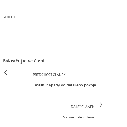
SDÍLET
Facebook
X
LinkedIn
Email
Pokračujte ve čtení
PŘEDCHOZÍ ČLÁNEK
Textilní nápady do dětského pokoje
DALŠÍ ČLÁNEK
Na samotě u lesa