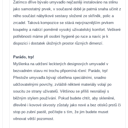
Zatímco dříve bývalo umyvadlo nejčastěji instalováno na stěnu
jako samostatný prvek, v současné době je patrná snaha učinit z
něho součást nábytkové sestavy složené ze skříněk, polic a
zrcadel. Taková kompozice se stává nejvýraznějším prvkem
koupelny a nabízí poměrně vysoký uživatelský komfort. Veškeré
potřebnosti máme při osobní hygieně po ruce a navíc je k
dispozici i dostatek úložných prostor různých dimenzí.
Parádo, trp!
Myšlenka na udržení leckterých designových umyvadel v
bezvadném stavu mi trochu připomíná rčení: Parádo, trp!
Přestože umyvadla bývají ošetřena speciálními, snadno
udržovatelnými povrchy, zvláště některé materiály volají po
soucitu ze strany uživatelů. Většinou se příliš nesnášejí s
běžným stylem používání. Pokud budete chtít, aby skleněné,
dřevěné i kovové skvosty zůstaly jako nové a bez otisků prstů či
stop po zubní pastě, počítejte s tím, že jim budete muset
věnovat větší pozornost.