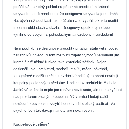
potěšil už samotný pohled na příjemné prostředí a krásné
umyvadlo. Jistě namítnete, že designová umyvadla jsou drahá.
Nezbývá než souhlasit, ale můžete na to vyzrát. Zkuste ušetřit
třeba na obkladech a dlažbě. Designový šperk stejně lépe
vynikne ve spojení s jednoduchým a nezdobným obkladem!
Není pochyb, že designové produkty přitahují stále větší počet
zákazníků. Svědčí o tom rostoucí zájem výrobců nabídnout jim
kromě čistě užitné funkce také estetický zážitek. Nejen
designéři, ale i architekti, sochaři, malíři, módní návrháři,
fotografové a další umělci ze zdánlivě odlišných oborů navrhují
koupelny podle svých představ. Podle slov architekta Michala
Janků však často nejde jen o návrh nové série, ale i o zamyšlení
nad prostorem zvaným koupelna. Výtvarníci hledají další
nevšední souvislosti, skryté hodnoty i filozofický podtext. Ve
svých dílech tak dávají náměty pro nová řešení.
Koupelnové „stěny“