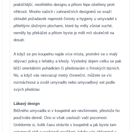
praktičtější, neotřelého designu a přitom lépe ošetřeny proti
vlhkosti. Mnoho našich i zahraničních designérů se snaží
skloubit požadavek naprosté čistoty a hygieny u umyvadel s
přilehlými úložnými plochami, které by měly zůstat suché,
neměly by překážet a přitom byste je měli mít skutečně na
dosah.
A když se pro koupelnu najde více místa, promění se v malý
obývací pokoj s lehátky a křesly. Výsledný dojem celku se pak
blíží orientálním pohádkám či představám o římských lázních.
No, a když vás nesvazují metry čtvereční, můžete se víc
rozmáchnout a zvolit umyvadlo nebo umyvadlový set podle
svých představ.
Lákavý design
Běžného umyvadla si v koupelně ani nevšimnete, přestože ho
používáte denně. Ono si však zaslouží vaši pozornost.
Uvědomte si, kolik času strávíte v koupelně a jak byste tam
vstupovali rádi a vycházeli osvěženi, kdyby vás občerstvil a