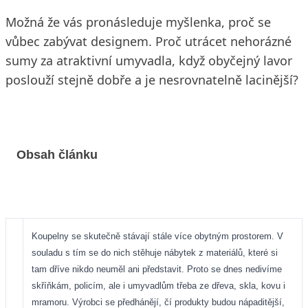
Možná že vás pronásleduje myšlenka, proč se
vůbec zabývat designem. Proč utrácet nehorázné
sumy za atraktivní umyvadla, když obyčejný lavor
poslouží stejně dobře a je nesrovnatelně lacinější?
Obsah článku
Koupelny se skutečně stávají stále více obytným prostorem. V
souladu s tím se do nich stěhuje nábytek z materiálů, které si
tam dříve nikdo neuměl ani představit. Proto se dnes nedivíme
skříňkám, policím, ale i umyvadlům třeba ze dřeva, skla, kovu i
mramoru. Výrobci se předhánějí, čí produkty budou nápaditější,