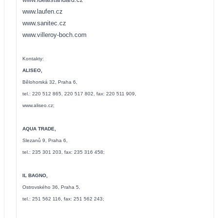
www.laufen.cz
www.sanitec.cz
www.villeroy-boch.com
Kontakty:
ALISEO,
Bělohorská 32, Praha 6,
tel.: 220 512 865, 220 517 802, fax: 220 511 909,
www.aliseo.cz
;
AQUA TRADE,
Slezanů 9, Praha 6,
tel.: 235 301 203, fax: 235 316 458;
IL BAGNO,
Ostrovského 36, Praha 5,
tel.: 251 562 116, fax: 251 562 243;