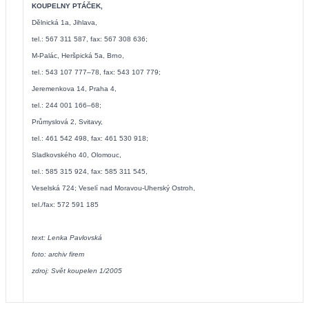
KOUPELNY PTÁČEK,
Dělnická 1a, Jihlava,
tel.: 567 311 587, fax: 567 308 636;
M-Palác, Heršpická 5a, Brno,
tel.: 543 107 777–78, fax: 543 107 779;
Jeremenkova 14, Praha 4,
tel.: 244 001 166–68;
Průmyslová 2, Svitavy,
tel.: 461 542 498, fax: 461 530 918;
Sladkovského 40, Olomouc,
tel.: 585 315 924, fax: 585 311 545,
Veselská 724; Veselí nad Moravou-Uherský Ostroh,
tel./fax: 572 591 185
text: Lenka Pavlovská
foto: archiv firem
zdroj: Svět koupelen 1/2005