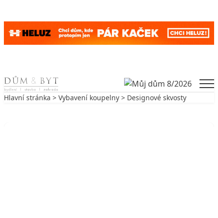
Skip to content
Men
Hlavní stránka
>
Vybavení koupelny
> Designové skvosty
Zpět na Vybavení koupelny
VYBAVENÍ KOUPELNY
Designové skvosty
22. 3. 2006
5 min. čtení