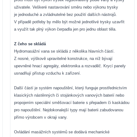
uživatele. Veškeré nastavování směru nebo výkonu trysky
je jednoduché a zvládnutelné bez použití dalších nástrojů.
V případě potřeby by mělo být možné jednotlivé trysky uzavřít
a využít tak plný výkon čerpadla jen pro jednu oblast těla.
Z čeho se skládá
Hydromasážní vana se skládá z několika hlavních částí.
Z nosné, výškově upravitelné konstrukce, na níž bývají
upevněné hnací agregáty, elektronika a rozvaděč. Krycí panely
usnadňují přístup vzduchu k zařízení.
Další částí je systém napouštění, který funguje prostřednictvím
klasických nástěnných či stojánkových vanových baterií nebo
propojením speciální směšovací baterie s přepadem či kaskádou
pro napouštění. Nejdokonalejší typy mají baterii zabudovanou
přímo výrobcem v okraji vany.
Ovládání masážních systémů se dodává mechanické