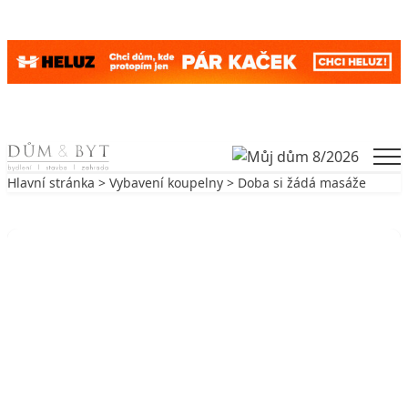
Skip to content
Men
Hlavní stránka
>
Vybavení koupelny
> Doba si žádá masáže
Zpět na Vybavení koupelny
VYBAVENÍ KOUPELNY
Doba si žádá masáže
22. 5. 2003
9 min. čtení