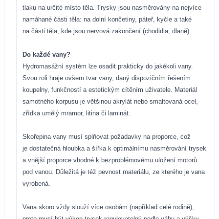
tlaku na určité místo těla. Trysky jsou nasměrovány na nejvíce
namáhané části těla: na dolní končetiny, páteř, kyčle a také
na části těla, kde jsou nervová zakončení (chodidla, dlaně).
Do každé vany?
Hydromasážní systém lze osadit prakticky do jakékoli vany.
Svou roli hraje ovšem tvar vany, daný dispozičním řešením
koupelny, funkčností a estetickým cítěním uživatele. Materiál
samotného korpusu je většinou akrylát nebo smaltovaná ocel,
zřídka umělý mramor, litina či laminát.
Skořepina vany musí splňovat požadavky na proporce, což
je dostatečná hloubka a šířka k optimálnímu nasměrování trysek
a vnější proporce vhodné k bezproblémovému uložení motorů
pod vanou. Důležitá je též pevnost materiálu, ze kterého je vana
vyrobená.
Vana skoro vždy slouží více osobám (například celé rodině),
proto musí být výkon trysek regulovatelný podle váhy a výšky