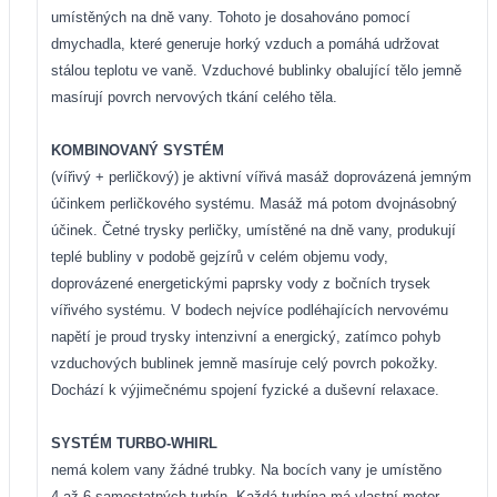
umístěných na dně vany. Tohoto je dosahováno pomocí
dmychadla, které generuje horký vzduch a pomáhá udržovat
stálou teplotu ve vaně. Vzduchové bublinky obalující tělo jemně
masírují povrch nervových tkání celého těla.
KOMBINOVANÝ SYSTÉM
(vířivý + perličkový) je aktivní vířivá masáž doprovázená jemným
účinkem perličkového systému. Masáž má potom dvojnásobný
účinek. Četné trysky perličky, umístěné na dně vany, produkují
teplé bubliny v podobě gejzírů v celém objemu vody,
doprovázené energetickými paprsky vody z bočních trysek
vířivého systému. V bodech nejvíce podléhajících nervovému
napětí je proud trysky intenzivní a energický, zatímco pohyb
vzduchových bublinek jemně masíruje celý povrch pokožky.
Dochází k výjimečnému spojení fyzické a duševní relaxace.
SYSTÉM TURBO-WHIRL
nemá kolem vany žádné trubky. Na bocích vany je umístěno
4 až 6 samostatných turbín. Každá turbína má vlastní motor,