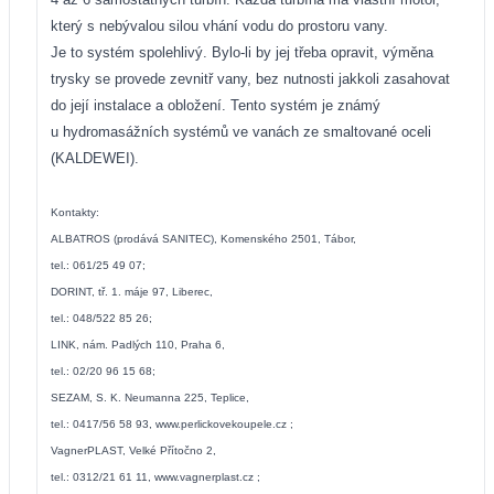
který s nebývalou silou vhání vodu do prostoru vany.
Je to systém spolehlivý. Bylo-li by jej třeba opravit, výměna
trysky se provede zevnitř vany, bez nutnosti jakkoli zasahovat
do její instalace a obložení. Tento systém je známý
u hydromasážních systémů ve vanách ze smaltované oceli
(KALDEWEI).
Kontakty:
ALBATROS (prodává SANITEC), Komenského 2501, Tábor,
tel.: 061/25 49 07;
DORINT, tř. 1. máje 97, Liberec,
tel.: 048/522 85 26;
LINK, nám. Padlých 110, Praha 6,
tel.: 02/20 96 15 68;
SEZAM, S. K. Neumanna 225, Teplice,
tel.: 0417/56 58 93,
www.perlickovekoupele.cz
;
VagnerPLAST, Velké Přítočno 2,
tel.: 0312/21 61 11,
www.vagnerplast.cz
;