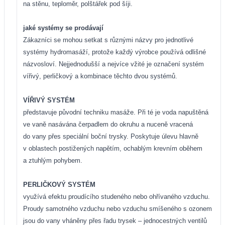
na stěnu, teploměr, polštářek pod šíji.
jaké systémy se prodávají
Zákazníci se mohou setkat s různými názvy pro jednotlivé
systémy hydromasáží, protože každý výrobce používá odlišné
názvosloví. Nejjednodušší a nejvíce vžité je označení systém
vířivý, perličkový a kombinace těchto dvou systémů.
VÍŘIVÝ SYSTÉM
představuje původní techniku masáže. Při té je voda napuštěná
ve vaně nasávána čerpadlem do okruhu a nuceně vracená
do vany přes speciální boční trysky. Poskytuje úlevu hlavně
v oblastech postižených napětím, ochablým krevním oběhem
a ztuhlým pohybem.
PERLIČKOVÝ SYSTÉM
využívá efektu proudícího studeného nebo ohřívaného vzduchu.
Proudy samotného vzduchu nebo vzduchu smíšeného s ozonem
jsou do vany vháněny přes řadu trysek – jednocestných ventilů