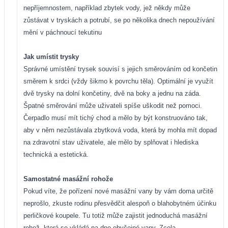
nepříjemnostem, například zbytek vody, jež někdy může
zůstávat v tryskách a potrubí, se po několika dnech nepoužívání
mění v páchnoucí tekutinu
Jak umístit trysky
Správné umístění trysek souvisí s jejich směrováním od končetin
směrem k srdci (vždy šikmo k povrchu těla). Optimální je využít
dvě trysky na dolní končetiny, dvě na boky a jednu na záda.
Špatné směrování může uživateli spíše uškodit než pomoci.
Čerpadlo musí mít tichý chod a mělo by být konstruováno tak,
aby v něm nezůstávala zbytková voda, která by mohla mít dopad
na zdravotní stav uživatele, ale mělo by splňovat i hlediska
technická a estetická.
Samostatné masážní rohože
Pokud víte, že pořízení nové masážní vany by vám doma určitě
neprošlo, zkuste rodinu přesvědčit alespoň o blahobytném účinku
perličkové koupele. Tu totiž může zajistit jednoduchá masážní
rohož, která se vkládá na dno obyčejné vany. Zcela