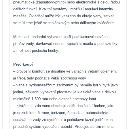
pneumatické (zapnuto/vypnuto) nebo elektronické s celou řadou
dalších funkcí. Kvalitní systémy umožňují regulaci intenzity
masáže. Ovládání může být vsazeno do okraje vany, setkat
se můžeme ještě se stojánkovým nebo dálkovým ovládáním.
Mezi nadstandardní vybavení patří podhladinové osvětlení,
příhřev vody, dávkovač esencí, speciální madla a podhlavníky
a možnost poslechu hudby.
Před koupí
– provozní komfort se dosáhne ve vanách s větším objemem,
je třeba tedy počítat s větší spotřebou vody
– vana s hydromasážním zařízením by neměla být v bytě jako
jediná, základní vybavení představuje klasická vana s délkou
minimálně 1 600 mm nebo alespoň sprchový kout
– zjistěte si, zda vana obsahuje další doplňující funkce, jako
je dezinfekce, filtrace, ionizace, čerpadla s automatickým
odsáváním vody ze systému, u perličkové lázně ještě ozon,
případně systém vysoušení potrubí. Předejde se tím mnoha