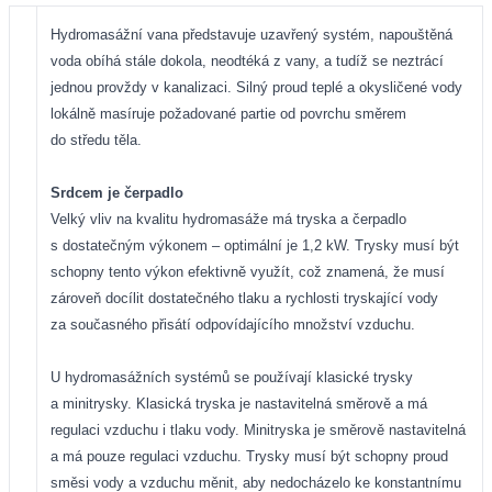
Hydromasážní vana představuje uzavřený systém, napouštěná
voda obíhá stále dokola, neodtéká z vany, a tudíž se neztrácí
jednou provždy v kanalizaci. Silný proud teplé a okysličené vody
lokálně masíruje požadované partie od povrchu směrem
do středu těla.
Srdcem je čerpadlo
Velký vliv na kvalitu hydromasáže má tryska a čerpadlo
s dostatečným výkonem – optimální je 1,2 kW. Trysky musí být
schopny tento výkon efektivně využít, což znamená, že musí
zároveň docílit dostatečného tlaku a rychlosti tryskající vody
za současného přisátí odpovídajícího množství vzduchu.
U hydromasážních systémů se používají klasické trysky
a minitrysky. Klasická tryska je nastavitelná směrově a má
regulaci vzduchu i tlaku vody. Minitryska je směrově nastavitelná
a má pouze regulaci vzduchu. Trysky musí být schopny proud
směsi vody a vzduchu měnit, aby nedocházelo ke konstantnímu