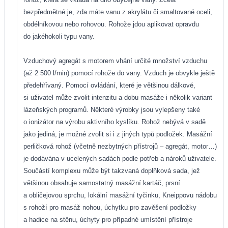
bezpředmětné je, zda máte vanu z akrylátu či smaltované oceli,
obdélníkovou nebo rohovou. Rohože jdou aplikovat opravdu
do jakéhokoli typu vany.
Vzduchový agregát s motorem vhání určité množství vzduchu
(až 2 500 l/min) pomocí rohože do vany. Vzduch je obvykle ještě
předehřívaný. Pomocí ovládání, které je většinou dálkové,
si uživatel může zvolit intenzitu a dobu masáže i několik variant
lázeňských programů. Některé výrobky jsou vylepšeny také
o ionizátor na výrobu aktivního kyslíku. Rohož nebývá v sadě
jako jediná, je možné zvolit si i z jiných typů podložek. Masážní
perličková rohož (včetně nezbytných přístrojů – agregát, motor…)
je dodávána v ucelených sadách podle potřeb a nároků uživatele.
Součástí komplexu může být takzvaná doplňková sada, jež
většinou obsahuje samostatný masážní kartáč, prsní
a obličejovou sprchu, lokální masážní tyčinku, Kneippovu nádobu
s rohoží pro masáž nohou, úchytku pro zavěšení podložky
a hadice na stěnu, úchyty pro případné umístění přístroje