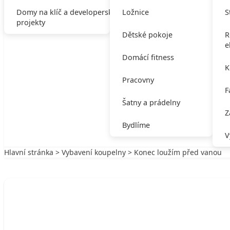
Domy na klíč a developerské
Ložnice
S
projekty
Dětské pokoje
R
e
Domácí fitness
K
Pracovny
F
Šatny a prádelny
Z
Bydlíme
V
Hlavní stránka
>
Vybavení koupelny
> Konec loužím před vanou
Zpět na Vybavení koupelny
VYBAVENÍ KOUPELNY
Konec loužím před vanou