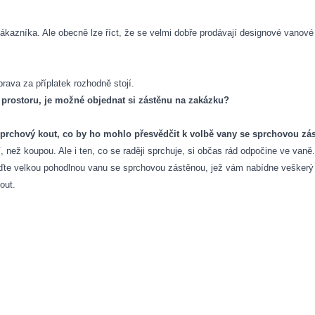
kazníka. Ale obecně lze říct, že se velmi dobře prodávají designové vanové 
prava za příplatek rozhodně stojí.
 prostoru, je možné objednat si zástěnu na zakázku?
sprchový kout, co by ho mohlo přesvědčit k volbě vany se sprchovou zá
chují, než koupou. Ale i ten, co se raději sprchuje, si občas rád odpočine ve 
pořiďte velkou pohodlnou vanu se sprchovou zástěnou, jež vám nabídne vešker
out.