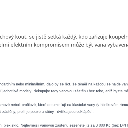
chový kout, se jistě setká každý, kdo zařizuje koupel
velmi efektním kompromisem může být vana vybaven
andardním nebo minimálním, dalo by se říct, že téměř na každou se najde v
ují jednotlivé modely. Nekupujte tedy vanovou zástěnu bez toho, aniž byste m
vé neboli profilové, které se umisťují na klasické vany (v hliníkovém rám
zástěny, profil je pouze u stěny –dvířka jsou odklápěcí.
í plexisklo. Nejlevnější vanovou zástěnu seženete již za 3 000 Kč (bez DPH