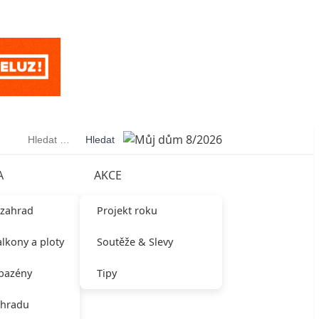
Vyhledávání
A
AKCE
 zahrad
Projekt roku
alkony a ploty
Soutěže & Slevy
 bazény
Tipy
ahradu