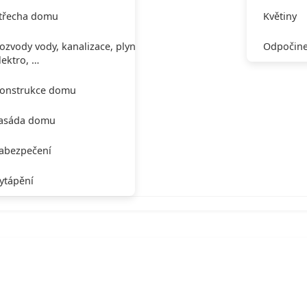
třecha domu
Květiny
ozvody vody, kanalizace, plynu,
Odpočine
lektro, …
onstrukce domu
asáda domu
abezpečení
ytápění