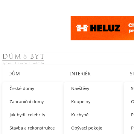
Skip to content
DŮM
INTERIÉR
S
České domy
Návštěvy
S
Zahraniční domy
Koupelny
O
Jak bydlí celebrity
Kuchyně
P
Stavba a rekonstrukce
Obývací pokoje
P