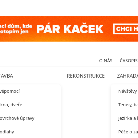
O NÁS
ČASOPIS
TAVBA
REKONSTRUKCE
ZAHRAD
vépomocí
Návštěvy
kna, dveře
Terasy, b
ovrchové úpravy
Jezírka a
odlahy
Péče o z