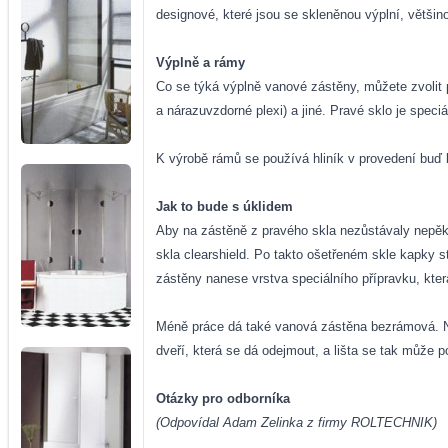
designové, které jsou se skleněnou výplní, vět
Výplně a rámy
Co se týká výplně vanové zástěny, můžete zvolit p
a nárazuvzdorné plexi) a jiné. Pravé sklo je spec
K výrobě rámů se používá hliník v provedení buď 
Jak to bude s úklidem
Aby na zástěně z pravého skla nezůstávaly nepěk
skla clearshield. Po takto ošetřeném skle kapky s
zástěny nanese vrstva speciálního přípravku, kter
Méně práce dá také vanová zástěna bezrámová. Neč
dveří, která se dá odejmout, a lišta se tak může po
Otázky pro odborníka
(Odpovídal Adam Zelinka z firmy ROLTECHNIK)