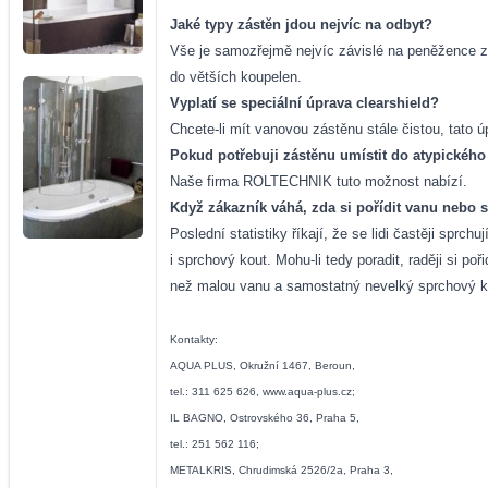
Jaké typy zástěn jdou nejvíc na odbyt?
Vše je samozřejmě nejvíc závislé na peněžence zá
do větších koupelen.
Vyplatí se speciální úprava clearshield?
Chcete-li mít vanovou zástěnu stále čistou, tato ú
Pokud potřebuji zástěnu umístit do atypického
Naše firma ROLTECHNIK tuto možnost nabízí.
Když zákazník váhá, zda si pořídit vanu nebo 
Poslední statistiky říkají, že se lidi častěji spr
i sprchový kout. Mohu-li tedy poradit, raději si 
než malou vanu a samostatný nevelký sprchový k
Kontakty:
AQUA PLUS, Okružní 1467, Beroun,
tel.: 311 625 626, www.aqua-plus.cz;
IL BAGNO, Ostrovského 36, Praha 5,
tel.: 251 562 116;
METALKRIS, Chrudimská 2526/2a, Praha 3,