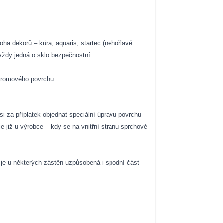
ha dekorů – kůra, aquaris, startec (nehořlavé
ždy jedná o sklo bezpečnostní.
chromového povrchu.
 za příplatek objednat speciální úpravu povrchu
 již u výrobce – kdy se na vnitřní stranu sprchové
 je u některých zástěn uzpůsobená i spodní část