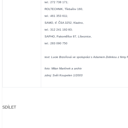
tel.: 272 738 171;
ROLTECHNIK, Třebařov 160,
tel.: 461 353 611;
SAMO, tř. ČSA 3252, Kladno,
tel.: 312 241 192-93;
SAPHO, Pakoměřice 87, Líbeznice,
tel.: 283 090 750
text: Lucie Brzoňová ve spolupráci s Adamem Zelinkou z fir
foto: Milan Martínek a archiv
zdroj: Svět Koupelen 1/2003
SDÍLET
Facebook
X
LinkedIn
Email