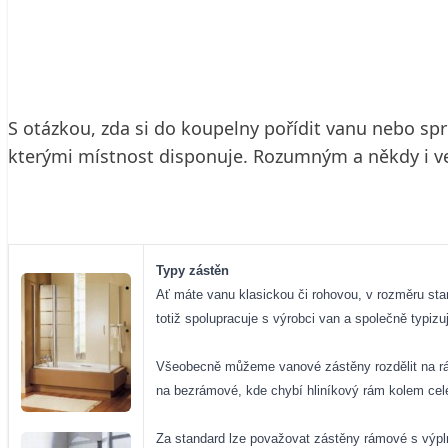
23. 12. 2003
4 min. čtení
S otázkou, zda si do koupelny pořídit vanu nebo spr
kterými místnost disponuje. Rozumným a někdy i 
Typy zástěn
Ať máte vanu klasickou či rohovou, v rozměru st
totiž spolupracuje s výrobci van a společně typiz
Všeobecně můžeme vanové zástěny rozdělit na rámo
na bezrámové, kde chybí hliníkový rám kolem celé 
Za standard lze považovat zástěny rámové s výpln