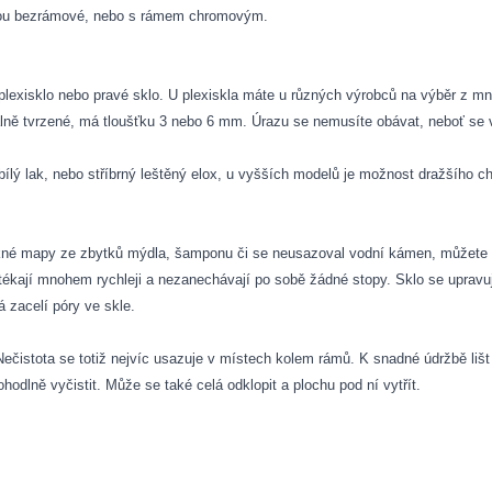
šinou bezrámové, nebo s rámem chromovým.
lexisklo nebo pravé sklo. U plexiskla máte u různých výrobců na výběr z mno
iálně tvrzené, má tloušťku 3 nebo
6 mm. Úrazu se nemusíte obávat, neboť se v
bílý lak, nebo stříbrný leštěný elox, u vyšších modelů je možnost dražšího 
né mapy ze zbytků mýdla, šamponu či se neusazoval vodní kámen, můžete si
tékají mnohem rychleji a nezanechávají po sobě žádné stopy. Sklo se upravuje
á zacelí póry ve skle.
istota se totiž nejvíc usazuje v místech kolem rámů. K snadné údržbě lišt
hodlně vyčistit. Může se také celá odklopit a plochu pod ní vytřít.