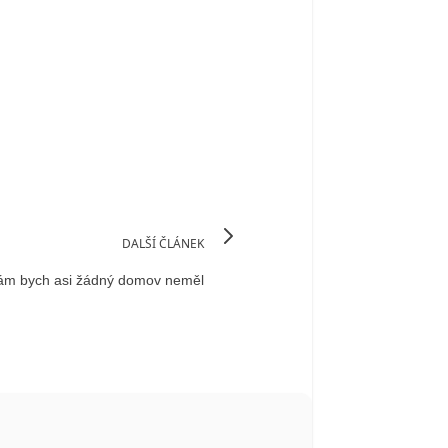
DALŠÍ ČLÁNEK
ám bych asi žádný domov neměl