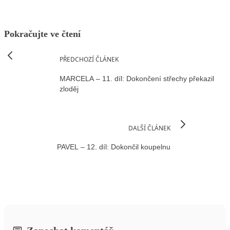
Pokračujte ve čtení
PŘEDCHOZÍ ČLÁNEK
MARCELA – 11. díl: Dokončení střechy překazil
zloděj
DALŠÍ ČLÁNEK
PAVEL – 12. díl: Dokončil koupelnu