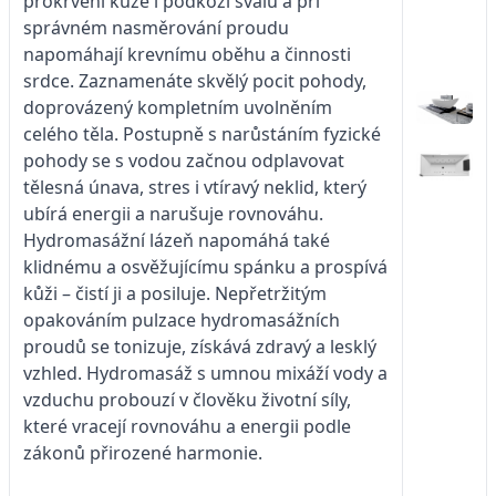
prokrvení kůže i podkoží svalů a při
správném nasměrování proudu
napomáhají krevnímu oběhu a činnosti
srdce. Zaznamenáte skvělý pocit pohody,
doprovázený kompletním uvolněním
celého těla. Postupně s narůstáním fyzické
pohody se s vodou začnou odplavovat
tělesná únava, stres i vtíravý neklid, který
ubírá energii a narušuje rovnováhu.
Hydromasážní lázeň napomáhá také
klidnému a osvěžujícímu spánku a prospívá
kůži – čistí ji a posiluje. Nepřetržitým
opakováním pulzace hydromasážních
proudů se tonizuje, získává zdravý a lesklý
vzhled. Hydromasáž s umnou mixáží vody a
vzduchu probouzí v člověku životní síly,
které vracejí rovnováhu a energii podle
zákonů přirozené harmonie.