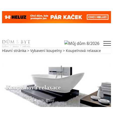
Skip to content
Men
Hlavní stránka
>
Vybavení koupelny
> Koupelnová relaxace
Zpět na Vybavení koupelny
VYBAVENÍ KOUPELNY
Koupelnová relaxace
11. 3. 2010
4 min. čtení