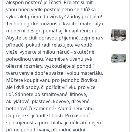
alespoň některé její části. Přejete si mít
vanu hned vedle postele nebo se z lůžka
vykutálet přímo do vířivky? Žádný problém!
Technologické možnosti, kvalitní materiály i
moderní design pomáhají k naplnění snů.
Abyste se cítili opravdu příjemně, zejména v
případě, pokud rádi relaxujete ve vodě
vleže, vyberte si milou náruč – skutečně
pohodlnou vanu. Vezměte v úvahu své
tělesné rozměry, vyzkoušejte si pohodlí
tvaru vany a dobře zvažte i volbu materiálu.
Můžete koupit vanu pro jednoho člověka,
ale i dvě osoby, či pořídit vířivku pro více
lidí. Sáhnete po smaltované, litinové,
akrylátové, plastové, kovové, dřevěné,
betonové či kamenné? Žádná není tabu.
Dopřejte si jí podle libosti. Pro osobní
spokojenost a pocit blaha je důležité nejen
přímé pohodlí vany, případně vodní