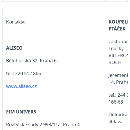
KOUPEL
Kontakty:
PTÁČEK
zastoupe
ALISEO
značky
VILLEROY
Bělohorská 32, Praha 6
BOCH
tel.: 220 512 865
Jeremenk
14, Praha
www.aliseo.cz
tel.: 244 
166-68
EIM UNIVERS
Dělnická 
Jihlava
Roztylské sady 2 998/11a, Praha 4