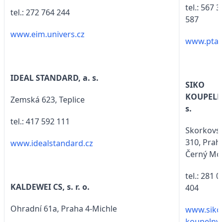
tel.: 567 
tel.: 272 764 244
587
www.eim.univers.cz
www.ptac
IDEAL STANDARD, a. s.
SIKO
KOUPELNY
Zemská 623, Teplice
s.
tel.: 417 592 111
Skorkovs
310, Prah
www.idealstandard.cz
Černý Mo
tel.: 281 
KALDEWEI CS, s. r. o.
404
Ohradní 61a, Praha 4-Michle
www.siko
koupelny.