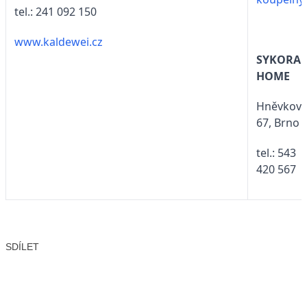
tel.: 241 092 150
www.kaldewei.cz
SYKORA
HOME
Hněvkov
67, Brno
tel.: 543
420 567
SDÍLET
Facebook
X
LinkedIn
Email