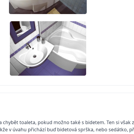
 chybět toaleta, pokud možno také s bidetem. Ten si však
kže v úvahu přichází buď bidetová sprška, nebo sedátko, p