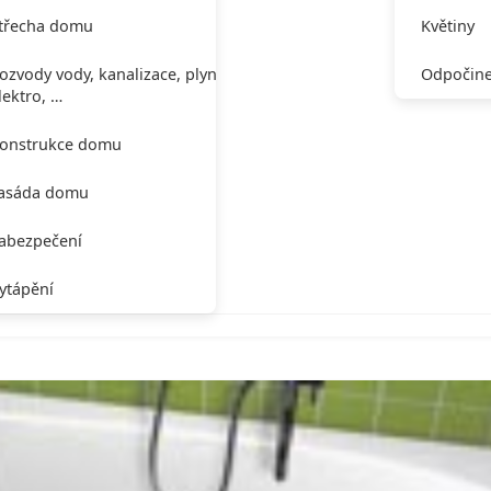
třecha domu
Květiny
ozvody vody, kanalizace, plynu,
Odpočine
lektro, …
onstrukce domu
asáda domu
abezpečení
ytápění