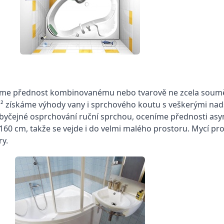
ejme přednost kombinovanému nebo tvarově ne zcela sou
² získáme výhody vany i sprchového koutu s veškerými nad
byčejné osprchování ruční sprchou, oceníme přednosti asyme
160 cm, takže se vejde i do velmi malého prostoru. Mycí pro
ry.