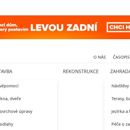
O NÁS
ČASOPIS
TAVBA
REKONSTRUKCE
ZAHRAD
vépomocí
Návštěvy
kna, dveře
Terasy, b
ovrchové úpravy
Jezírka a
odlahy
Péče o z