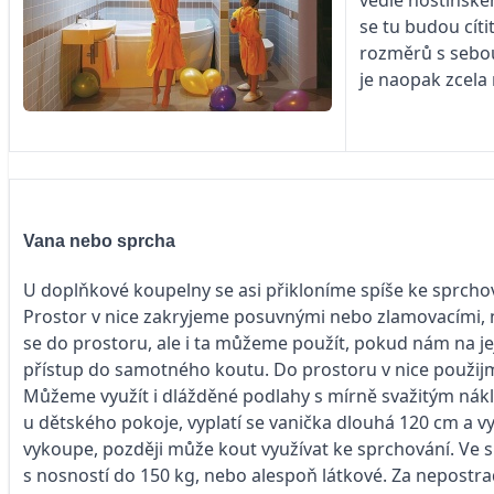
se tu budou cíti
rozměrů s sebou
je naopak zcela
Vana nebo sprcha
U doplňkové koupelny se asi přikloníme spíše ke sprcho
Prostor v nice zakryjeme posuvnými nebo zlamovacími, n
se do prostoru, ale i ta můžeme použít, pokud nám na jej
přístup do samotného koutu. Do prostoru v nice použijm
Můžeme vy­užít i dlážděné podlahy s mírně svažitým n
u dětského pokoje, vyplatí se vanička dlouhá 120 cm a
vykoupe, později může kout využívat ke sprchování. Ve 
s nosností do 150 kg, nebo alespoň látkové. Za nepostrad