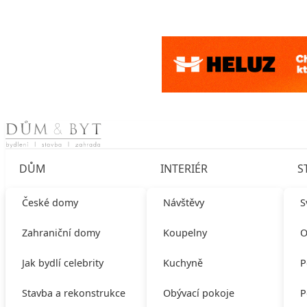
Skip to content
DŮM
INTERIÉR
S
České domy
Návštěvy
S
Zahraniční domy
Koupelny
O
Jak bydlí celebrity
Kuchyně
P
Stavba a rekonstrukce
Obývací pokoje
P