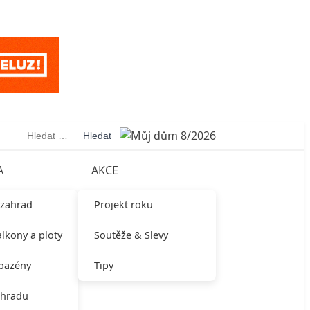
Vyhledávání
A
AKCE
 zahrad
Projekt roku
alkony a ploty
Soutěže & Slevy
 bazény
Tipy
ahradu