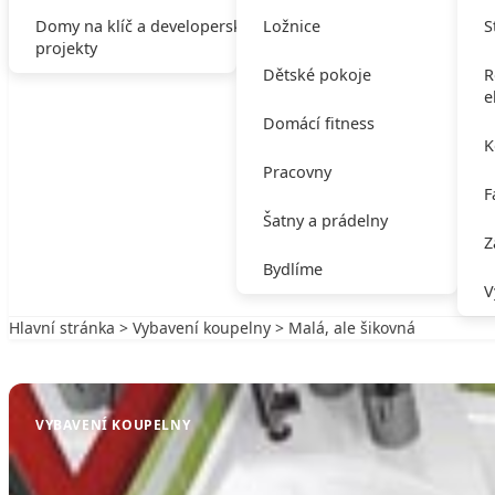
Domy na klíč a developerské
Ložnice
S
projekty
Dětské pokoje
R
e
Domácí fitness
K
Pracovny
F
Šatny a prádelny
Z
Bydlíme
V
Hlavní stránka
>
Vybavení koupelny
> Malá, ale šikovná
Zpět na Vybavení koupelny
VYBAVENÍ KOUPELNY