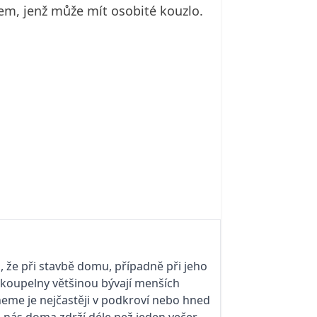
em, jenž může mít osobité kouzlo.
 že při stavbě domu, případně při jeho
 koupelny většinou bývají menších
neme je nejčastěji v podkroví nebo hned
 nás doma zdrží déle než jeden večer,