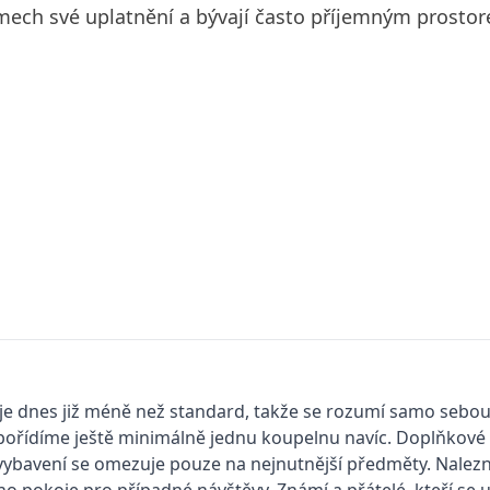
mech své uplatnění a bývají často příjemným prostor
je dnes již méně než standard, takže se rozumí samo sebou,
 pořídíme ještě minimálně jednu koupelnu navíc. Doplňkové
 vybavení se omezuje pouze na nejnutnější předměty. Nalez
o pokoje pro případné návštěvy. Známí a přátelé, kteří se u