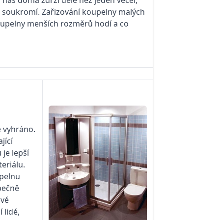
íce soukromí. Zařizování koupelny malých
koupelny menších rozměrů hodí a co
e vyhráno.
jící
je lepší
eriálu.
upelnu
pečně
ové
 lidé,