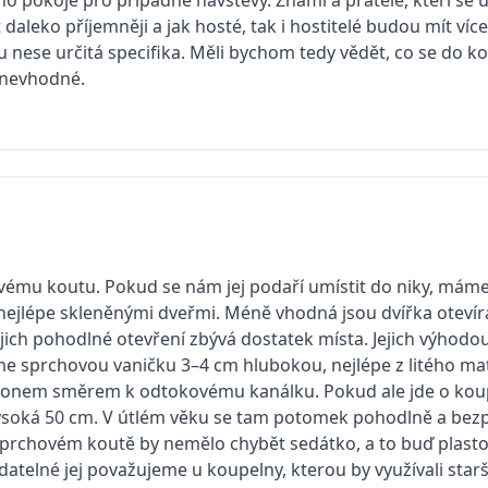
t daleko příjemněji a jak hosté, tak i hostitelé budou mít v
 nese určitá specifika. Měli bychom tedy vědět, co se do 
 nevhodné.
vému koutu. Pokud se nám jej podaří umístit do niky, mám
ejlépe skleněnými dveřmi. Méně vhodná jsou dvířka otevíra
ich pohodlné otevření zbývá dostatek místa. Jejich výhodou 
e sprchovou vaničku 3–4 cm hlubokou, nejlépe z litého mat
áklonem směrem k odtokovému kanálku. Pokud ale jde o ko
 vysoká 50 cm. V útlém věku se tam potomek pohodlně a bez
sprchovém koutě by nemělo chybět sedátko, a to buď plast
atelné jej považujeme u koupelny, kterou by využívali starší