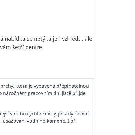
tá nabídka se netýká jen vzhledu, ale
 vám šetří peníze.
sprchy, která je vybavena přepínatelnou
o náročném pracovním dni jistě přijde
ší sprchu rychle zničily, je tady řešení.
ují usazování vodního kamene. I při