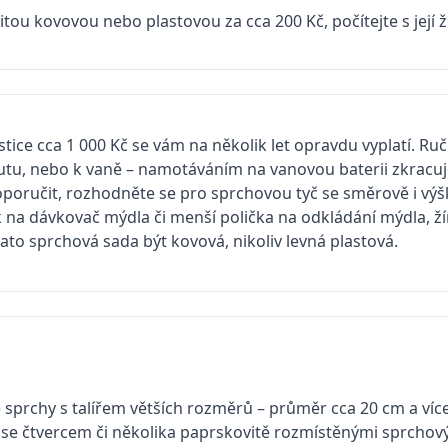
ovitou kovovou nebo plastovou za cca 200 Kč, počítejte s její 
estice cca 1 000 Kč se vám na několik let opravdu vyplatí. Ru
tu, nebo k vaně – namotáváním na vanovou baterii zkracuj
poručit, rozhodněte se pro sprchovou tyč se směrově i vý
 na dávkovač mýdla či menší polička na odkládání mýdla, ží
to sprchová sada být kovová, nikoliv levná plastová.
sprchy s talířem větších rozměrů – průměr cca 20 cm a více.
e se čtvercem či několika paprskovitě rozmístěnými sprchov