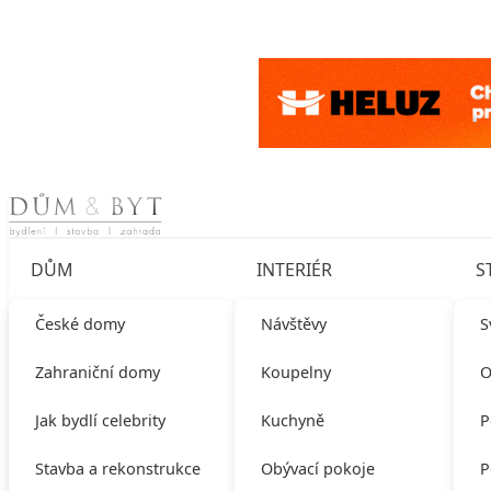
Skip to content
DŮM
INTERIÉR
S
České domy
Návštěvy
S
Zahraniční domy
Koupelny
O
Jak bydlí celebrity
Kuchyně
P
Stavba a rekonstrukce
Obývací pokoje
P