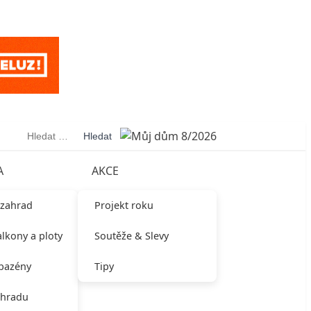
Vyhledávání
A
AKCE
 zahrad
Projekt roku
alkony a ploty
Soutěže & Slevy
 bazény
Tipy
ahradu