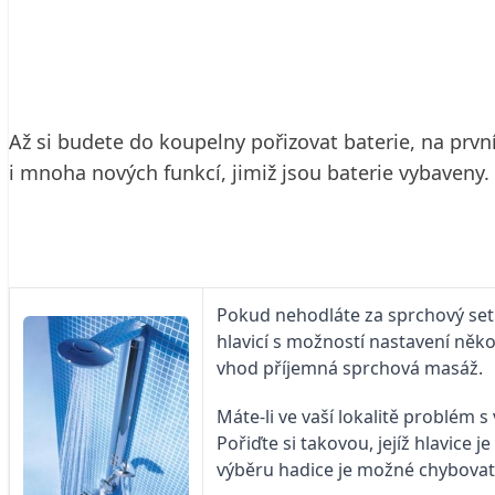
22. 3. 2007
2 min. čtení
Až si budete do koupelny pořizovat baterie, na první
i mnoha nových funkcí, jimiž jsou baterie vybaveny. 
Pokud nehodláte za sprchový set 
hlavicí s možností nastavení něk
vhod příjemná sprchová masáž.
Máte-li ve vaší lokalitě problém s
Pořiďte si takovou, jejíž hlavice
výběru hadice je možné chybovat