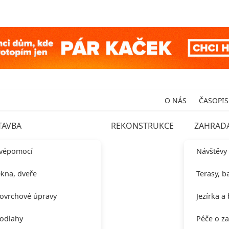
O NÁS
ČASOPIS
TAVBA
REKONSTRUKCE
ZAHRAD
vépomocí
Návštěvy
kna, dveře
Terasy, b
ovrchové úpravy
Jezírka a
odlahy
Péče o z