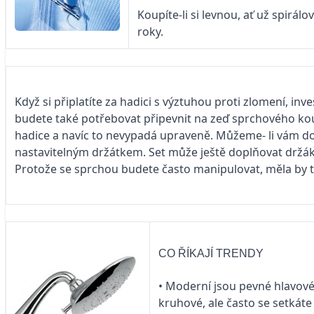
Koupíte-li si levnou, ať už spirál
roky.
Když si připlatíte za hadici s výztuhou proti zlomení, inv
budete také potřebovat připevnit na zeď sprchového kou
hadice a navíc to nevypadá upraveně. Můžeme- li vám do
nastavitelným držátkem. Set může ještě doplňovat držák
Protože se sprchou budete často manipulovat, měla by ta
CO ŘÍKAJÍ TRENDY
• Moderní jsou pevné hlavové 
kruhové, ale často se setkát