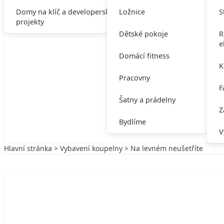
Domy na klíč a developerské
Ložnice
S
projekty
Dětské pokoje
R
e
Domácí fitness
K
Pracovny
F
Šatny a prádelny
Z
Bydlíme
V
Hlavní stránka
>
Vybavení koupelny
> Na levném neušetříte
Zpět na Vybavení koupelny
VYBAVENÍ KOUPELNY
Na levném neušetříte