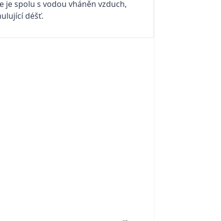
 je spolu s vodou vháněn vzduch,
lující déšť.