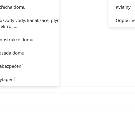
třecha domu
Květiny
ozvody vody, kanalizace, plynu,
Odpočine
lektro, …
onstrukce domu
asáda domu
abezpečení
ytápění