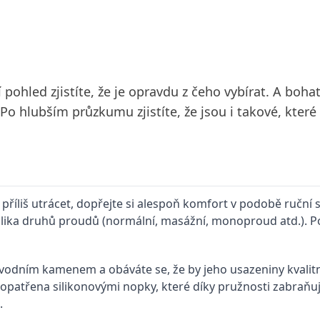
 pohled zjistíte, že je opravdu z čeho vybírat. A boha
Po hlubším průzkumu zjistíte, že jsou i takové, které
příliš utrácet, dopřejte si alespoň komfort v podobě ruční 
olika druhů proudů (normální, masážní, monoproud atd.). P
 vodním kamenem a obáváte se, že by jeho usazeniny kvalitněj
 je opatřena silikonovými nopky, které díky pružnosti zabraň
.