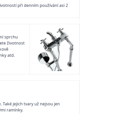
životností při denním používání asi 2
ční sprchu
ete životnost
škově
nky atd.
 Také jejich tvary už nejsou jen
ými ramínky.