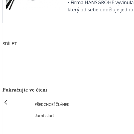
• Firma HANSGROHE vyvinula 
který od sebe odděluje jednot
SDÍLET
Facebook
X
LinkedIn
Email
Pokračujte ve čtení
PŘEDCHOZÍ ČLÁNEK
Jarní start