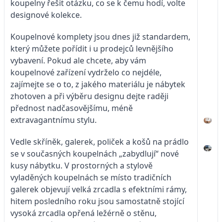
koupelny řešit otázku, co se k čemu hodí, volte
designové kolekce.
Koupelnové komplety jsou dnes již standardem,
který můžete pořídit i u prodejců levnějšího
vybavení. Pokud ale chcete, aby vám
koupelnové zařízení vydrželo co nejdéle,
zajímejte se o to, z jakého materiálu je nábytek
zhotoven a při výběru designu dejte raději
přednost nadčasovějšímu, méně
extravagantnímu stylu.
Vedle skříněk, galerek, poliček a košů na prádlo
se v současných koupelnách „zabydlují“ nové
kusy nábytku. V prostorných a stylově
vyladěných koupelnách se místo tradičních
galerek objevují velká zrcadla s efektními rámy,
hitem posledního roku jsou samostatně stojící
vysoká zrcadla opřená ležérně o stěnu,