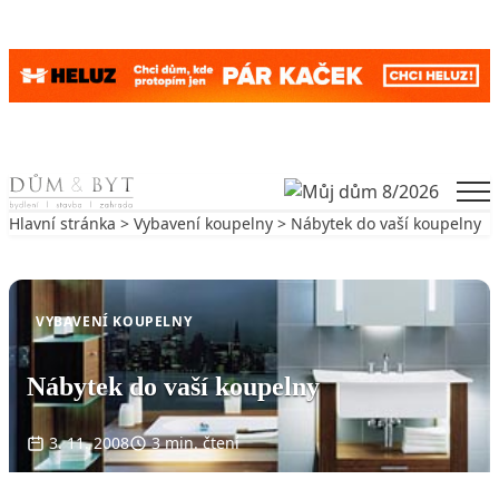
Skip to content
Men
Hlavní stránka
>
Vybavení koupelny
> Nábytek do vaší koupelny
Zpět na Vybavení koupelny
VYBAVENÍ KOUPELNY
Nábytek do vaší koupelny
3. 11. 2008
3 min. čtení