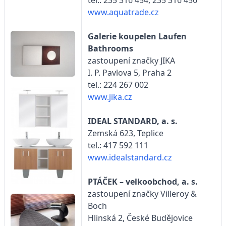
tel.: 235 316 454, 235 316 456
www.aquatrade.cz
Galerie koupelen Laufen
Bathrooms
zastoupení značky JIKA
I. P. Pavlova 5, Praha 2
tel.: 224 267 002
www.jika.cz
IDEAL STANDARD, a. s.
Zemská 623, Teplice
tel.: 417 592 111
www.idealstandard.cz
PTÁČEK – velkoobchod, a. s.
zastoupení značky Villeroy &
Boch
Hlinská 2, České Budějovice