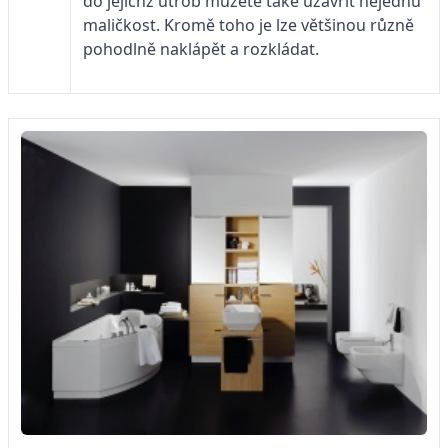
do jejichž útrob můžete také uzavřít nejednu
maličkost. Kromě toho je lze většinou různě
pohodlně naklápět a rozkládat.