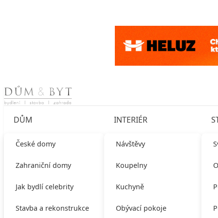
Skip to content
DŮM
INTERIÉR
S
České domy
Návštěvy
S
Zahraniční domy
Koupelny
O
Jak bydlí celebrity
Kuchyně
P
Stavba a rekonstrukce
Obývací pokoje
P