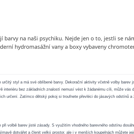
barvy na naši psychiku. Nejde jen o to, jestli se nám l
í moderní hydromasážní vany a boxy vybaveny chromote
je určitý styl a má své oblíbené barvy. Dekorační aktivity včetně volby bare
ě interiéru bez základních znalostí nemusí vést k žádanému cíli, může vás dok
ejich určení. Zatímco dětský pokoj si troufnete převléci do jásavých odstínů a
e při volbě barev jisté zásady. S využitím vhodného barevného odstínu dosáhn
mavě dotvářet a členit velký prostor, ale i v menších koupelnách můžete jejic