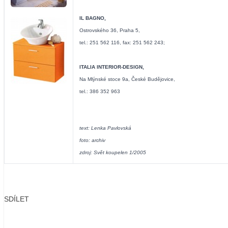
IL BAGNO,
Ostrovského 36, Praha 5,
tel.: 251 562 116, fax: 251 562 243;
ITALIA INTERIOR-DESIGN,
Na Mlýnské stoce 9a, České Budějovice,
tel.: 386 352 963
text: Lenka Pavlovská
foto: archiv
zdroj: Svět koupelen 1/2005
SDÍLET
Facebook
X
LinkedIn
Email