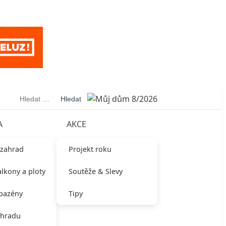
Vyhledávání
A
AKCE
 zahrad
Projekt roku
alkony a ploty
Soutěže & Slevy
 bazény
Tipy
ahradu