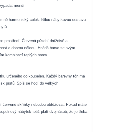
 vypadat menší.
říjemně harmonický celek. Bílou nábytkovou sestavu
hytů.
ího prostředí. Červená působí dráždivě a
ěžnost a dobrou náladu. Hnědá barva se svým
ím kombinací teplých barev.
ytku určeného do koupelen. Každý barevný tón má
isk prstů. Spíš se hodí do velkých
ktní červené skříňky nebudou obtěžovat. Pokud máte
upelnový nábytek totiž platí dvojnásob, že je třeba