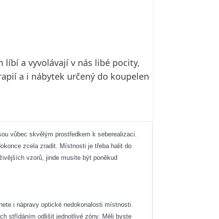
íbí a vyvolávají v nás libé pocity,
rapií a i nábytek určený do koupelen
v jsou vůbec skvělým prostředkem k seberealizaci.
once zcela zradit. Místnosti je třeba halit do
 živějších vzorů, jinde musíte být poněkud
ete i nápravy optické nedokonalosti místnosti.
h střídáním odlišit jednotlivé zóny. Měli byste