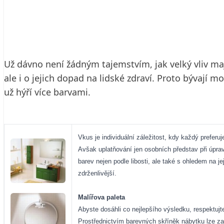
27. 2. 2006
4 min. čtení
Už dávno není žádným tajemstvím, jak velký vliv mají 
ale i o jejich dopad na lidské zdraví. Proto bývaj
už hýří více barvami.
Vkus je individuální záležitost, kdy každý preferu
Avšak uplatňování jen osobních představ při úprav
barev nejen podle libosti, ale také s ohledem na j
zdrženlivější.
Malířova paleta
Abyste dosáhli co nejlepšího výsledku, respektujt
Prostřednictvím barevných skříněk nábytku lze zají