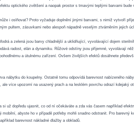
efektu optického zvětšení a naopak prostor s tmavými teplými barvami bude
 a může i oslňovat? Proto vyžaduje doplnění jinými barvami, s nimiž vytvoří p
zným pultem, zásuvkami nebo alespoň nápadně veselým ztvárněním jejich úc
odrá a zelená jsou barvy chladnější a uklidňující, vyvolávající dojem steriln
 dodává radost, elán a dynamiku. Růžové odstíny jsou příjemné, vyvolávají n
, pohodlnému a útulnému zařízení. Ovšem živějších efektů dosáhnete předevš
barva nábytku do koupelny. Ostatně tomu odpovídá barevnost nabízeného náb
, ale více upozorní na usazený prach a na lesklém povrchu odrazí kdejaký ot
eba si už dopředu ujasnit, co od ní očekáváte a zda vás časem například efe
i mobilní, abyste ho v případě potřeby mohli snadno odstranit. Pro barevný ko
například barevnost nákladné dlažby a obkladů.