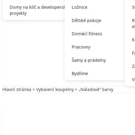
Domy na klíč a developerské
Ložnice
S
projekty
Dětské pokoje
R
e
Domácí fitness
K
Pracovny
F
Šatny a prádelny
Z
Bydlíme
V
Hlavní stránka
>
Vybavení koupelny
> „Náladové“ barvy
Zpět na Vybavení koupelny
VYBAVENÍ KOUPELNY
„Náladové“ barvy