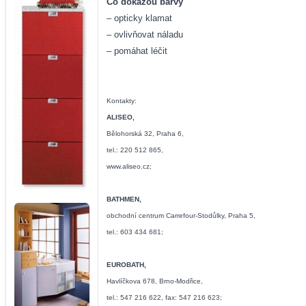
Co dokážou barvy
– opticky klamat
– ovlivňovat náladu
– pomáhat léčit
Kontakty:
ALISEO,
Bělohorská 32, Praha 6,
tel.: 220 512 865,
www.aliseo.cz
;
BATHMEN,
obchodní centrum Carrefour-Stodůlky, Praha 5,
tel.: 603 434 681;
EUROBATH,
Havlíčkova 678, Brno-Modřice,
tel.: 547 216 622, fax: 547 216 623;