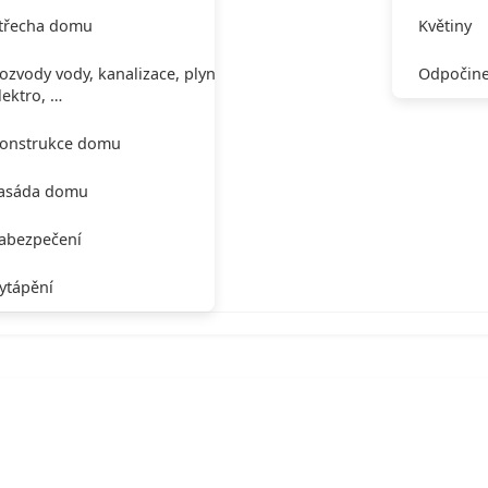
třecha domu
Květiny
ozvody vody, kanalizace, plynu,
Odpočine
lektro, …
onstrukce domu
asáda domu
abezpečení
ytápění