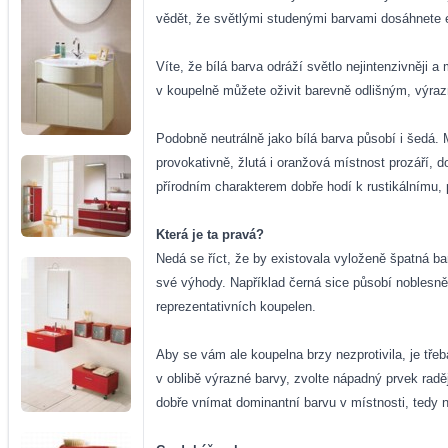
vědět, že světlými studenými barvami dosáhnete 
Víte, že bílá barva odráží světlo nejintenzivněji
v koupelně můžete oživit barevně odlišným, výra
Podobně neutrálně jako bílá barva působí i šedá. M
provokativně, žlutá i oranžová místnost prozáří,
přírodním charakterem dobře hodí k rustikálnímu
Která je ta pravá?
Nedá se říct, že by existovala vyloženě špatná 
své výhody. Například černá sice působí noblesně
reprezentativních koupelen.
Aby se vám ale koupelna brzy nezprotivila, je tř
v oblibě výrazné barvy, zvolte nápadný prvek raděj
dobře vnímat dominantní barvu v místnosti, tedy 