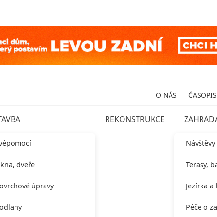
O NÁS
ČASOPIS
TAVBA
REKONSTRUKCE
ZAHRAD
vépomocí
Návštěvy
kna, dveře
Terasy, b
ovrchové úpravy
Jezírka a
odlahy
Péče o z