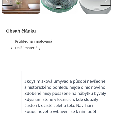
Obsah článku
Průhledná i malovaná
Další materiály
I když misková umyvadla působí nevšedně,
z historického pohledu nejde o nic nového.
Zdobené mísy posazené na nábytku bývaly
kdysi umístěné v ložnicích, kde sloužily
často i k očistě celého těla. Návrháři
koupelnového vybavení se k nim opět