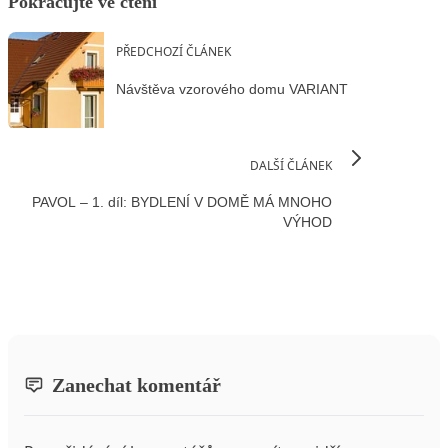
Pokračujte ve čtení
PŘEDCHOZÍ ČLÁNEK
Návštěva vzorového domu VARIANT
DALŠÍ ČLÁNEK
PAVOL – 1. díl: BYDLENÍ V DOMĚ MÁ MNOHO
VÝHOD
Zanechat komentář