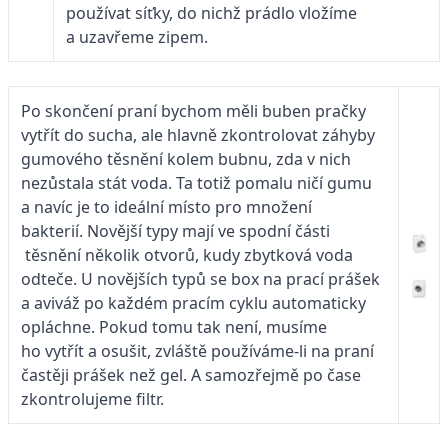
používat síťky, do nichž prádlo vložíme
a uzavřeme zipem.
Po skončení praní bychom měli buben pračky
vytřít do sucha, ale hlavně zkontrolovat záhyby
gumového těsnění kolem bubnu, zda v nich
nezůstala stát voda. Ta totiž pomalu ničí gumu
a navíc je to ideální místo pro množení
bakterií. Novější typy mají ve spodní části
těsnění několik otvorů, kudy zbytková voda
odteče. U novějších typů se box na prací prášek
a aviváž po každém pracím cyklu automaticky
opláchne. Pokud tomu tak není, musíme
ho vytřít a osušit, zvláště používáme-li na praní
častěji prášek než gel. A samozřejmě po čase
zkontrolujeme filtr.