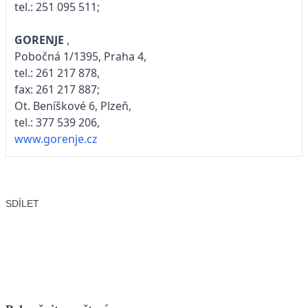
tel.: 251 095 511;
GORENJE
,
Pobočná 1/1395, Praha 4,
tel.: 261 217 878,
fax: 261 217 887;
Ot. Beníškové 6, Plzeň,
tel.: 377 539 206,
www.gorenje.cz
SDÍLET
Facebook
X
LinkedIn
Email