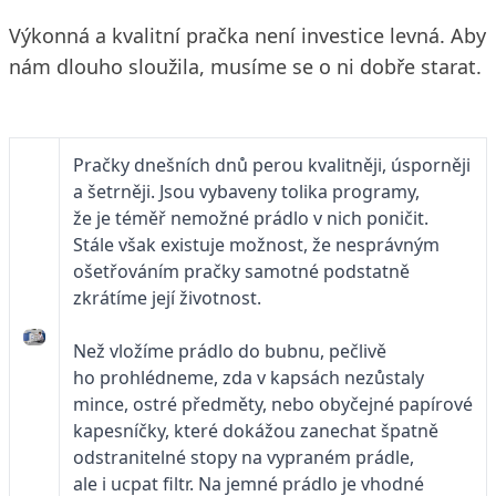
Výkonná a kvalitní pračka není investice levná. Aby
nám dlouho sloužila, musíme se o ni dobře starat.
Pračky dnešních dnů perou kvalitněji, úsporněji
a šetrněji. Jsou vybaveny tolika programy,
že je téměř nemožné prádlo v nich poničit.
Stále však existuje možnost, že nesprávným
ošetřováním pračky samotné podstatně
zkrátíme její životnost.
Než vložíme prádlo do bubnu, pečlivě
ho prohlédneme, zda v kapsách nezůstaly
mince, ostré předměty, nebo obyčejné papírové
kapesníčky, které dokážou zanechat špatně
odstranitelné stopy na vypraném prádle,
ale i ucpat filtr. Na jemné prádlo je vhodné