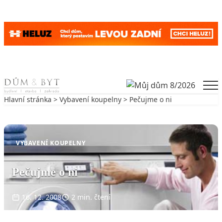
Skip to content
Men
Hlavní stránka
>
Vybavení koupelny
> Pečujme o ni
Zpět na Vybavení koupelny
VYBAVENÍ KOUPELNY
Pečujme o ni
16. 12. 2008
2 min. čtení