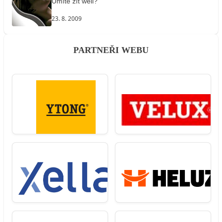
Umíte žít well?
23. 8. 2009
PARTNEŘI WEBU