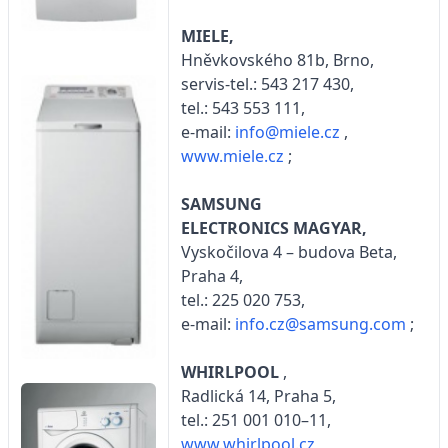
MIELE,
Hněvkovského 81b, Brno,
servis-tel.: 543 217 430,
tel.: 543 553 111,
e-mail:
info@miele.cz
,
www.miele.cz
;
SAMSUNG
ELECTRONICS MAGYAR,
Vyskočilova 4 – budova Beta,
Praha 4,
tel.: 225 020 753,
e-mail:
info.cz@samsung.com
;
WHIRLPOOL
,
Radlická 14, Praha 5,
tel.: 251 001 010–11,
www.whirlpool.cz