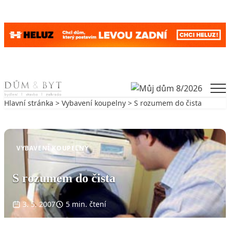
Skip to content
Men
Hlavní stránka
>
Vybavení koupelny
> S rozumem do čista
Zpět na Vybavení koupelny
VYBAVENÍ KOUPELNY
S rozumem do čista
3. 5. 2007
5 min. čtení