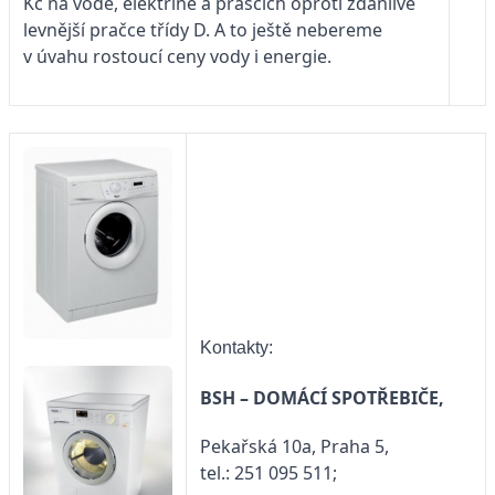
Kč na vodě, elektřině a prášcích oproti zdánlivě
levnější pračce třídy D. A to ještě nebereme
v úvahu rostoucí ceny vody i energie.
Kontakty:
BSH – DOMÁCÍ SPOTŘEBIČE,
Pekařská 10a, Praha 5,
tel.: 251 095 511;