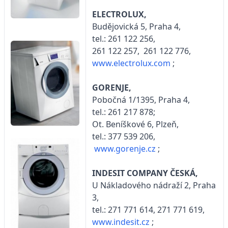
ELECTROLUX,
Budějovická 5, Praha 4,
tel.: 261 122 256,
261 122 257, 261 122 776,
www.electrolux.com
;
GORENJE,
Pobočná 1/1395, Praha 4,
tel.: 261 217 878;
Ot. Beníškové 6, Plzeň,
tel.: 377 539 206,
www.gorenje.cz
;
INDESIT COMPANY ČESKÁ,
U Nákladového nádraží 2, Praha
3,
tel.: 271 771 614, 271 771 619,
www.indesit.cz
;