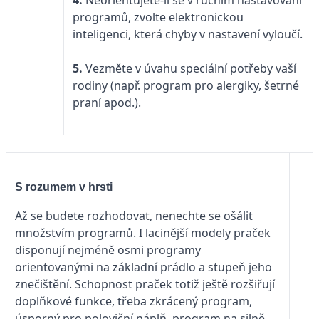
4.
Neorientujete-li se v ručním nastavování
programů, zvolte elektronickou
inteligenci, která chyby v nastavení vyloučí.
5.
Vezměte v úvahu speciální potřeby vaší
rodiny (např. program pro alergiky, šetrné
praní apod.).
S rozumem v hrsti
Až se budete rozhodovat, nenechte se ošálit
množstvím programů. I lacinější modely praček
disponují nejméně osmi programy
orientovanými na základní prádlo a stupeň jeho
znečištění. Schopnost praček totiž ještě rozšiřují
doplňkové funkce, třeba zkrácený program,
úsporný pro poloviční náplň, program na silně