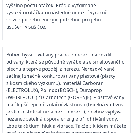
vyššího počtu otáček. Prádlo vyždímané
vysokými otáčkami následně umožní výrazně
snížit spotřebu energie potřebné pro jeho
usušení v sušičce.
Buben bývá u většiny praček z nerezu na rozdíl
od vany, která se původně vyráběla ze smaltovaného
plechu a teprve později z nerezu. Nerezové vaně
začínají značně konkurovat vany plastové (plasty
z kosmického výzkumu), materiál Carboran
(ELECTROLUX), Polinox (BOSCH), Duraprop
(WHIRLPOOL) či Carbotech (GORENJE). Plastové vany
mají lepší tepelněizolační vlastnosti (tepelná vodivost
je skoro stokrát nižší než u nerezu), z čehož vyplývá
nezanedbatelná úspora energie při ohřívání vody.
Lépe také tlumí hluk a vibrace. Takže s klidem můžete
pračku s plastovým bubnem naprogramovat i na