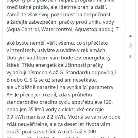
znečištěné prádlo, ale i šetrné praní a další.
Zaměřte však svoji pozornost na bezpečnost
a žádejte zabezpečení pračky proti úniku vody
(Aqua Control, Watercontrol, Aquastop apod.). T
aké byste neměli věřit všemu, co si přečtete
v inzerátech, uslyšíte a uvidíte v reklamách.
Dobrým vodítkem vám bude tzv. energetický
štítek. Třídu energetické účinnosti pračky
vyjadřují písmena A až G. Standardu odpovídají
B nebo C. S G se už snad ani nesetkáte,
ale už běžně narazíte i na vynikající parametry
A+. Je přece jen rozdíl, zda v průběhu
standardního pracího cyklu spotřebujete 120,
nebo jen 35 litrů vody a elektrické energie
0,9 kWh namísto 2,2 kWh. Možná se vám to bude
zdát neuvěřitelné, ale za deset let života vám
dražší pračka ve třídě A ušetří až 6 000