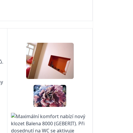
ů.
ny