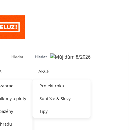
Vyhledávání
A
AKCE
 zahrad
Projekt roku
alkony a ploty
Soutěže & Slevy
 bazény
Tipy
ahradu