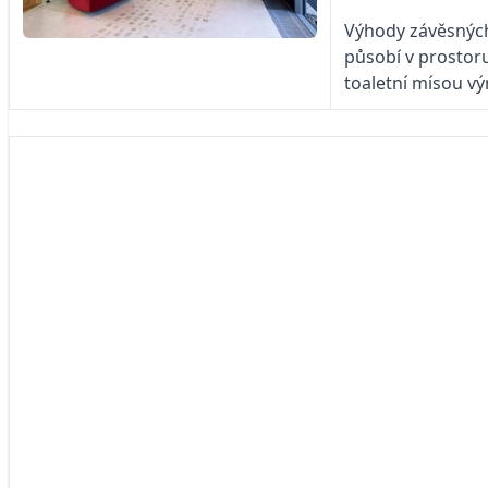
Výhody závěsných 
působí v prostor
toaletní mísou vý