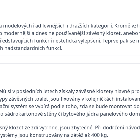
modelových řad levnějších i dražších kategorií. Kromě vzh
o modernější a dnes nejpoužívanější závěsný klozet, aneb
představujících funkční i estetická vylepšení. Teprve pak s
h nadstandardních funkcí.
elů si v posledních letech získaly závěsné klozety hlavně p
typy závěsných toalet jsou fixovány v kolejničkách instalova
lační systém se vybírá podle toho, zda se bude montovat do 
o sádrokartonové stěny či bytového jádra panelového dom
sný klozet ze zdi vytrhne, jsou zbytečné. Při dodržení návodu
systémy jsou konstruovány na zátěž až 400 kg.