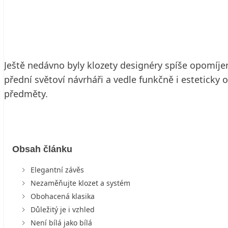
19. 5. 2006
7 min. čtení
Ještě nedávno byly klozety designéry spíše opomíjeny
přední světoví návrháři a vedle funkčně i estetick
předměty.
Obsah článku
Elegantní závěs
Nezaměňujte klozet a systém
Obohacená klasika
Důležitý je i vzhled
Není bílá jako bílá