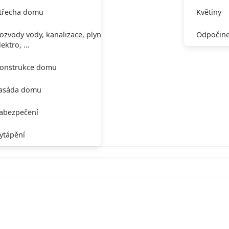
třecha domu
Květiny
ozvody vody, kanalizace, plynu,
Odpočine
lektro, …
onstrukce domu
asáda domu
abezpečení
ytápění