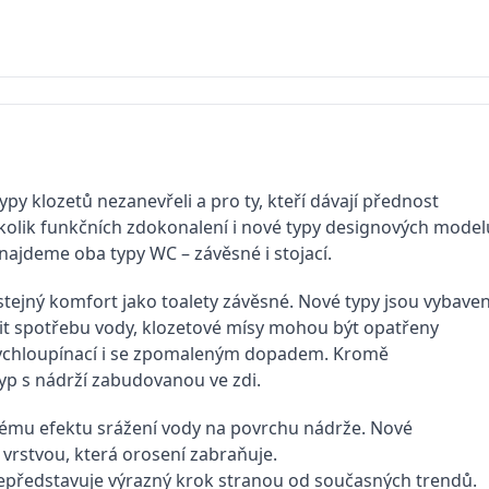
ypy klozetů nezanevřeli a pro ty, kteří dávají přednost
kolik funkčních zdokonalení i nové typy designových model
najdeme oba typy WC – závěsné i stojací.
 stejný komfort jako toalety závěsné. Nové typy jsou vybave
it spotřebu vody, klozetové mísy mohou být opatřeny
 rychloupínací i se zpomaleným dopadem. Kromě
typ s nádrží zabudovanou ve zdi.
nému efektu srážení vody na povrchu nádrže. Nové
 vrstvou, která orosení zabraňuje.
epředstavuje výrazný krok stranou od současných trendů.