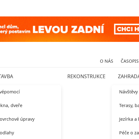
O NÁS
ČASOPIS
TAVBA
REKONSTRUKCE
ZAHRAD
vépomocí
Návštěvy
kna, dveře
Terasy, b
ovrchové úpravy
Jezírka a
odlahy
Péče o z