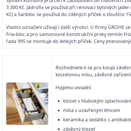
Systém Kombifix je určen k zabudování do masivních zděný
3 300 Kč. Jádrofix se používá při renovaci bytových jader
Kč) a Sanbloc se používá do zděných příček o tloušťce 1
Vlastní označení užívají i další výrobci. U firmy GROH
Fria-bloc a pro samonosné konstrukční prvky termín Fria
řada 995 se montuje do lehkých příček. Ceny jmenovanýc
Rozhodnete-li se pro koupi závěs
klozetovou mísu, závěsné zařízení
Hygienu usnadní
klozet s hlubokým splachován
mísa s uzavřeným límcem
keramika a sedátko s antibakt
závěsný klozet