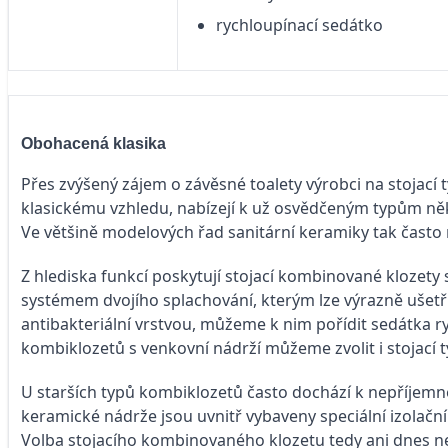
rychloupínací sedátko
Obohacená klasika
Přes zvýšený zájem o závěsné toalety výrobci na stojací t
klasickému vzhledu, nabízejí k už osvědčeným typům ně
Ve většině modelových řad sanitární keramiky tak často 
Z hlediska funkcí poskytují stojací kombinované klozety
systémem dvojího splachování, kterým lze výrazně ušetř
antibakteriální vrstvou, můžeme k nim pořídit sedátka
kombiklozetů s venkovní nádrží můžeme zvolit i stojací 
U starších typů kombiklozetů často dochází k nepříjem
keramické nádrže jsou uvnitř vybaveny speciální izolační
Volba stojacího kombinovaného klozetu tedy ani dnes n