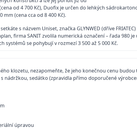
ch konstrukcí a lze jej pořídit již od
 (cena od 4 700 Kč), Duofix je určen do lehkých sádrokartono
50 mm (cena cca od 8 400 Kč).
E se setkáte s názvem Uniset, značka GLYNWED (dříve FRIATE
plan, firma SANIT zvolila numerická označení – řada 980 je
h systémů se pohybují v rozmezí 3 500 až 5 000 Kč.
ného klozetu, nezapomeňte, že jeho konečnou cenu budou t
 s nádržkou, sedátko (zpravidla přímo doporučené výrobcem
ím
eriální úpravou