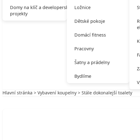
Domy na klíč a developerské
Ložnice
S
projekty
Dětské pokoje
R
e
Domácí fitness
K
Pracovny
F
Šatny a prádelny
Z
Bydlíme
V
Hlavní stránka
>
Vybavení koupelny
> Stále dokonalejší toalety
Zpět na Vybavení koupelny
VYBAVENÍ KOUPELNY
Stále dokonalejší toalety