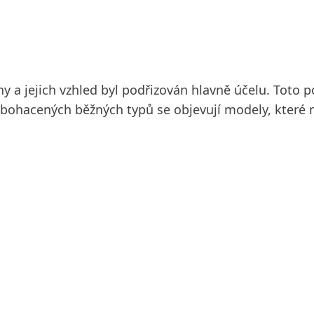
 a jejich vzhled byl podřizován hlavně účelu. Toto po
y obohacených běžných typů se objevují modely, kter