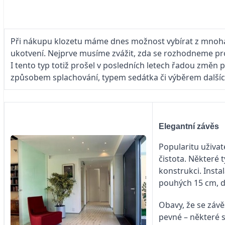
Při nákupu klozetu máme dnes možnost vybírat z mnoha 
ukotvení. Nejprve musíme zvážit, zda se rozhodneme pr
I tento typ totiž prošel v posledních letech řadou změn 
způsobem splachování, typem sedátka či výběrem dalšíc
Elegantní závěs
Popularitu uživat
čistota. Některé 
konstrukci. Insta
pouhých 15 cm, d
Obavy, že se závě
pevné – některé 