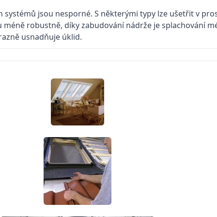
systémů jsou nesporné. S některými typy lze ušetřit v pros
u méně robustně, díky zabudování nádrže je splachování mé
razně usnadňuje úklid.