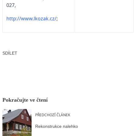
027,
http://www.lkozak.cz/
;
SDÍLET
Facebook
X
LinkedIn
Email
Pokračujte ve čtení
PŘEDCHOZÍ ČLÁNEK
Rekonstrukce nalehko