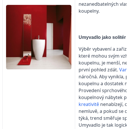
nezanedbatelných vlas
koupelny.
Umyvadlo jako solitér
Výběr vybavení a zařiz
které mohou svým vzh
koupelnu, je menší, ne
první pohled zdát.
Van
náročná. Aby vynikla, 
koupelnu a dostatek mí
Provedení sprchového
koupelnový nábytek pří
kreativitě
nenabízejí, o
nemluvě, a pokud se o
týká, trend směřuje sp
Umyvadlo je tak logick