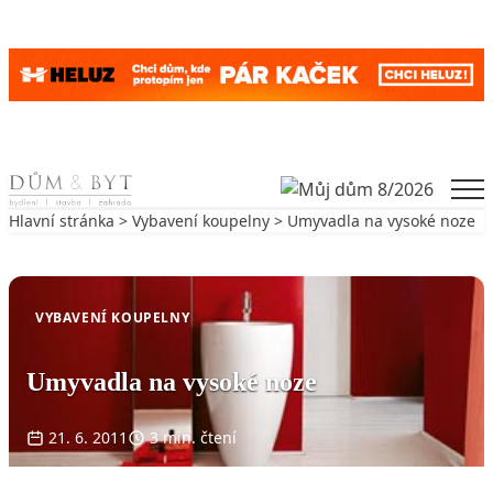
Skip to content
Men
Hlavní stránka
>
Vybavení koupelny
> Umyvadla na vysoké noze
Zpět na Vybavení koupelny
VYBAVENÍ KOUPELNY
Umyvadla na vysoké noze
21. 6. 2011
3 min. čtení