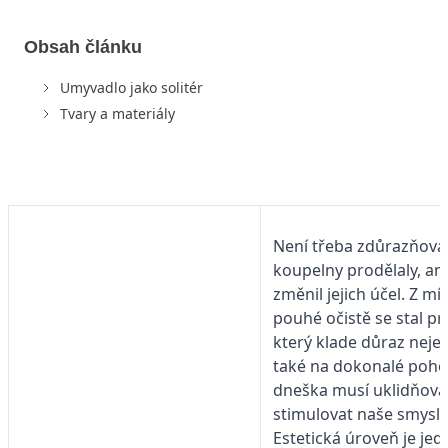
Obsah článku
Umyvadlo jako solitér
Tvary a materiály
Není třeba zdůrazňovat
koupelny prodělaly, ani
změnil jejich účel. Z mís
pouhé očistě se stal pr
který klade důraz neje
také na dokonalé poho
dneška musí uklidňovat
stimulovat naše smysly
Estetická úroveň je jed