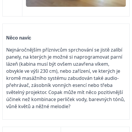
Něco navíc
Nejnáročnějším příznivcům sprchování se jistě zalíbí
panely, na kterých je možné si naprogramovat parní
lázeň (kabina musí být ovšem uzavřena víkem,
obvykle ve výši 230 cm), nebo zařízení, ve kterých je
kromě masážního systému zabudován také audio-
přehrávač, zásobník vonných esencí nebo třeba
světelný projektor. Copak může mít něco pozitivnější
účinek než kombinace perliček vody, barevných tónů,
vůně květů a něžné melodie?