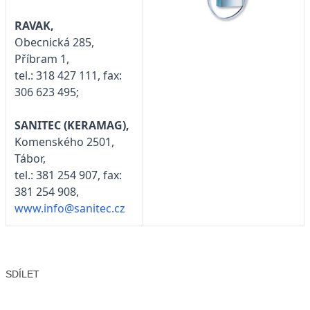
RAVAK,
Obecnická 285,
Příbram 1,
tel.: 318 427 111, fax:
306 623 495;
SANITEC (KERAMAG),
Komenského 2501,
Tábor,
tel.: 381 254 907, fax:
381 254 908,
www.info@sanitec.cz
SDÍLET
Facebook
X
LinkedIn
Email