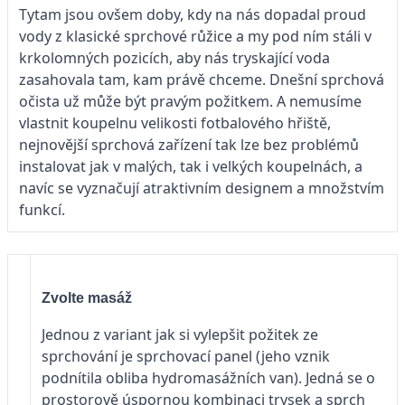
Tytam jsou ovšem doby, kdy na nás dopadal proud
vody z klasické sprchové růžice a my pod ním stáli v
krkolomných pozicích, aby nás tryskající voda
zasahovala tam, kam právě chceme. Dnešní sprchová
očista už může být pravým požitkem. A nemusíme
vlastnit koupelnu velikosti fotbalového hřiště,
nejnovější sprchová zařízení tak lze bez problémů
instalovat jak v malých, tak i velkých koupelnách, a
navíc se vyznačují atraktivním designem a množstvím
funkcí.
Zvolte masáž
Jednou z variant jak si vylepšit požitek ze
sprchování je sprchovací panel (jeho vznik
podnítila obliba hydromasážních van). Jedná se o
prostorově úspornou kombinaci trysek a sprch