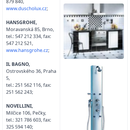
879 840,
www.duscholux.cz
;
HANSGROHE,
Moravanská 85, Brno,
tel.: 547 212 334, fax:
547 212 521,
www.hansgrohe.cz
;
IL BAGNO,
Ostrovského 36, Praha
5,
tel.: 251 562 116, fax:
251 562 243;
NOVELLINI,
Milčice 106, Pečky,
tel.: 321 786 603, fax:
325 594 140;