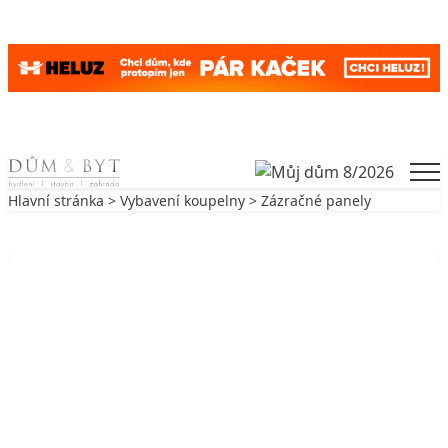
Skip to content
Men
Hlavní stránka
>
Vybavení koupelny
> Zázračné panely
Zpět na Vybavení koupelny
VYBAVENÍ KOUPELNY
Zázračné panely
28. 7. 2006
3 min. čtení