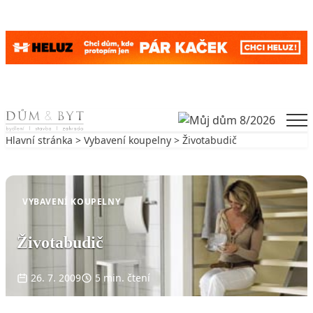
Skip to content
Men
Hlavní stránka
>
Vybavení koupelny
> Životabudič
Zpět na Vybavení koupelny
VYBAVENÍ KOUPELNY
Životabudič
26. 7. 2009
5 min. čtení