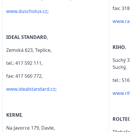
fax: 318 
www.duscholux.cz
;
www.rav
IDEAL STANDARD
,
RIHO
,
Zemská 623, Teplice,
Suchý 37
tel.: 417 592 111,
Suchý,
fax: 417 560 772,
tel.: 516
www.idealstandard.cz
;
www.rih
KERMI
,
ROLTEC
Na Javorce 179, Davle,
Třebařov