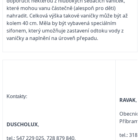
doporučit některou z hlubokých sedacích vaniček,
které mohou vanu částečně (alespoň pro děti)
nahradit. Celková výška takové vaničky může být až
kolem 40 cm. Měla by být vybavená speciálním
sifonem, který umožňuje zastavení odtoku vody z
vaničky a naplnění na úroveň přepadu.
Kontakty:
RAVAK
,
Obecnick
Příbram 
DUSCHOLUX
,
tel.: 318
tel.: 547 229 025, 728 879 840,