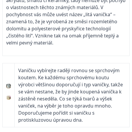
akrylátu, smaltu či keramiky, tady nemůže být pochyb
o vlastnostech těchto známých materiálů. V
pochybnost vás může uvést název „litá vanička“ –
znamená to, že je vyrobená ze směsi rozemletého
dolomitu a polyesterové pryskyřice technologií
„čistého lití“. Vznikne tak na omak příjemně teplý a
velmi pevný materiál.
Vaničku vybírejte raději rovnou se sprchovým
koutem. Ke každému sprchovému koutu
výrobci většinou doporučují i typ vaničky, takže
se vám nestane, že by jinde koupená vanička k
zástěně neseděla. Co se týká tvarů a výšek
vaniček, na výběr je toho opravdu mnoho.
Doporučujeme pořídit si vaničku s
protiskluzovou úpravou dna.