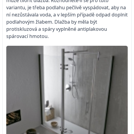
může tvořit dlažba. Rozhodnete-li se pro tuto
variantu, je třeba podlahu pečlivě vyspádovat, aby na
ní nezůstávala voda, a v lepším případě odpad doplnit
podlahovým žlabem. Dlažba by měla být
protiskluzová a spáry vyplněné antiplakovou
spárovací hmotou.