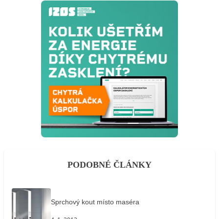
PODOBNÉ ČLÁNKY
Sprchový kout místo maséra