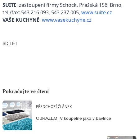
SUITE
, zastoupení firmy Schock, Pražská 156, Brno,
tel./fax: 543 216 093, 543 237 005,
www.suite.cz
VAŠE KUCHYNĚ
,
www.vasekuchyne.cz
SDÍLET
Facebook
X
LinkedIn
Email
Pokračujte ve čtení
PŘEDCHOZÍ ČLÁNEK
OBRAZEM: V koupelně jako v bavlnce