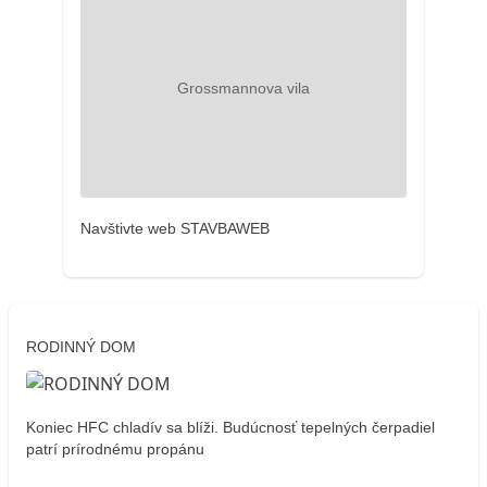
Navštivte web STAVBAWEB
RODINNÝ DOM
Koniec HFC chladív sa blíži. Budúcnosť tepelných čerpadiel
patrí prírodnému propánu