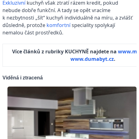
Exkluzivní
kuchyň však ztratí rázem kredit, pokud
nebude dobře funkční. A tady se opět vracíme
k nezbytnosti „šít“ kuchyň individuálně na míru, a zvlášť
důsledně, protože
komfortní
speciality spolykají
nemalou část prostředků.
Více článků z rubriky KUCHYNĚ najdete na
www.mu
www.dumabyt.cz
.
Viděná i ztracená