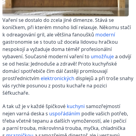
Vaření se dostalo do zcela jiné dimenze. Stává se
koníčkem, při kterém mnoho lidí relaxuje. Někomu stačí
k odreagování gril, ale většina fanoušků
moderní
gastronomie se s touto už docela lidovou hračkou
nespokojí a vyžaduje doma téměř profesionální
vybavení. Současné moderní vaření to
umožňuje
a odvíjí
se od hesla: Jednoduše a zdravě! Proto kuchyňské
domácí spotřebiče čím dál častěji promlouvají
prostřednictvím
elektronických
displejů a při troše snahy
vás rychle posunou z postu kuchaře na pozici
šéfkuchaře.
A tak už je v každé špičkové
kuchyni
samozřejmostí
nejen varná deska s
uspořádáním
podle vašich potřeb,
třeba včetně tepanu a dalších vymožeností, ale i pečicí
a parní trouba, mikrovlnná trouba, myčka, chladnička
s
mrazničkou
a samozřejmě digestoř, ale i vestavný