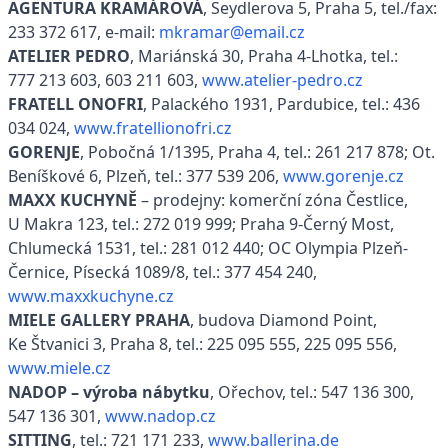
AGENTURA KRAMÁROVÁ
, Seydlerova 5, Praha 5, tel./fax:
233 372 617, e-mail:
mkramar@email.cz
ATELIER PEDRO
, Mariánská 30, Praha 4-Lhotka, tel.:
777 213 603, 603 211 603,
www.atelier-pedro.cz
FRATELL ONOFRI
, Palackého 1931, Pardubice, tel.: 436
034 024,
www.fratellionofri.cz
GORENJE
, Pobočná 1/1395, Praha 4, tel.: 261 217 878; Ot.
Beníškové 6, Plzeň, tel.: 377 539 206,
www.gorenje.cz
MAXX KUCHYNĚ
– prodejny: komerční zóna Čestlice,
U Makra 123, tel.: 272 019 999; Praha 9-Černý Most,
Chlumecká 1531, tel.: 281 012 440; OC Olympia Plzeň-
Černice, Písecká 1089/8, tel.: 377 454 240,
www.maxxkuchyne.cz
MIELE GALLERY PRAHA
, budova Diamond Point,
Ke Štvanici 3, Praha 8, tel.: 225 095 555, 225 095 556,
www.miele.cz
NADOP – výroba nábytku
, Ořechov, tel.: 547 136 300,
547 136 301,
www.nadop.cz
SITTING
, tel.: 721 171 233,
www.ballerina.de