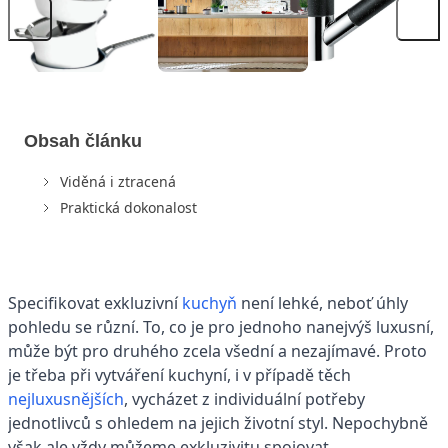
Obsah článku
Viděná i ztracená
Praktická dokonalost
Specifikovat exkluzivní
kuchyň
není lehké, neboť úhly
pohledu se různí. To, co je pro jednoho nanejvýš luxusní,
může být pro druhého zcela všední a nezajímavé. Proto
je třeba při vytváření kuchyní, i v případě těch
nejluxusnějších
, vycházet z individuální potřeby
jednotlivců s ohledem na jejich životní styl. Nepochybně
však ale vždy můžeme exkluzivitu spojovat