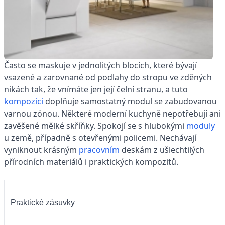
Často se maskuje v jednolitých blocích, které bývají
vsazené a zarovnané od podlahy do stropu ve zděných
nikách tak, že vnímáte jen její čelní stranu, a tuto
kompozici
doplňuje samostatný modul se zabudovanou
varnou zónou. Některé moderní kuchyně nepotřebují ani
zavěšené mělké skříňky. Spokojí se s hlubokými
moduly
u země, případně s otevřenými policemi. Nechávají
vyniknout krásným
pracovním
deskám z ušlechtilých
přírodních materiálů i praktických kompozitů.
Praktické zásuvky