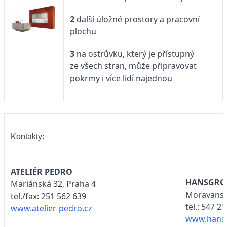
2
další úložné prostory a pracovní
plochu
3
na ostrůvku, který je přístupný
ze všech stran, může připravovat
pokrmy i více lidí najednou
Kontakty:
ATELIÉR PEDRO
HANSGRO
Mariánská 32, Praha 4
Moravansk
tel./fax: 251 562 639
tel.: 547 2
www.atelier-pedro.cz
www.hansg