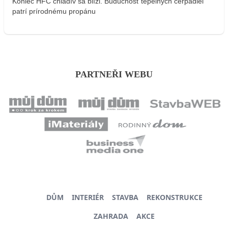
Koniec HFC chladív sa blíži. Budúcnosť tepelných čerpadiel
patrí prírodnému propánu
PARTNEŘI WEBU
DŮM
INTERIÉR
STAVBA
REKONSTRUKCE
ZAHRADA
AKCE