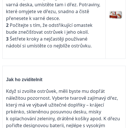
varná deska, umístěte tam i dřez. Potraviny,
které omyjete ve dřezu, snadno a čistě
přenesete k varné desce.
2
Počítejte s tím, že odstřikující omastek
bude znečišťovat ostrůvek i jeho okolí.
3
Šetřete kroky a nejčastěji používané
nádobí si umístěte co nejblíže ostrůvku.
Jak ho zviditelnit
Když si zvolíte ostrůvek, měli byste mu dopřát
náležitou pozornost. Vyberte tvarově zajímavý dřez,
který má ve výbavě užitečné doplňky – krájecí
prkénko, skleněnou posuvnou desku, misky
k oplachování zeleniny, drátěné košíky apod. K dřezu
pořiďte designovou baterii, nejlépe s vysokým