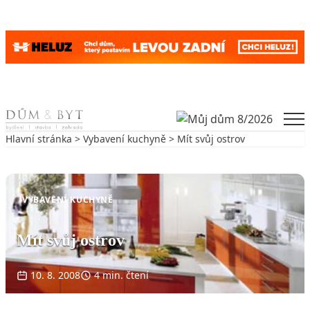
Skip to content
Men
Hlavní stránka
>
Vybavení kuchyně
> Mít svůj ostrov
Zpět na Vybavení kuchyně
VYBAVENÍ KUCHYNĚ
Mít svůj ostrov
10. 8. 2008
4 min. čtení