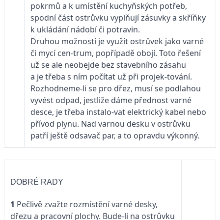
pokrmů a k umístění kuchyňských potřeb,
spodní část ostrůvku vyplňují zásuvky a skříňky
k ukládání nádobí či potravin.
Druhou možností je využít ostrůvek jako varné
či mycí cen-trum, popřípadě obojí. Toto řešení
už se ale neobejde bez stavebního zásahu
a je třeba s ním počítat už při projek-tování.
Rozhodneme-li se pro dřez, musí se podlahou
vyvést odpad, jestliže dáme přednost varné
desce, je třeba instalo-vat elektrický kabel nebo
přívod plynu. Nad varnou desku v ostrůvku
patří ještě odsavač par, a to opravdu výkonný.
DOBRÉ RADY
1
Pečlivě zvažte rozmístění varné desky,
dřezu a pracovní plochy. Bude-li na ostrůvku