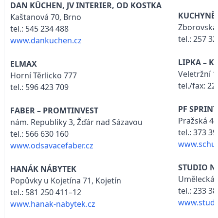
DAN KÜCHEN, JV INTERIER, OD KOSTKA
KUCHYNĚ 
Kaštanová 70, Brno
Zborovská 
tel.: 545 234 488
tel.: 257 3
www.dankuchen.cz
LIPKA – 
ELMAX
Veletržní 
Horní Těrlicko 777
tel./fax: 2
tel.: 596 423 709
PF SPRINT
FABER – PROMTINVEST
Pražská 44
nám. Republiky 3, Žďár nad Sázavou
tel.: 373 3
tel.: 566 630 160
www.schuel
www.odsavacefaber.cz
STUDIO N
HANÁK NÁBYTEK
Umělecká 
Popůvky u Kojetína 71, Kojetín
tel.: 233 3
tel.: 581 250 411–12
www.studu
www.hanak-nabytek.cz