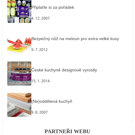
Připlaťte si za pořádek
4. 12. 2007
Bezpečný nůž na meloun pro extra velké kusy
9. 7. 2012
České kuchyně designově vyrostly
15. 1. 2014
(Ne)oddělená kuchyň
9. 8. 2007
PARTNEŘI WEBU