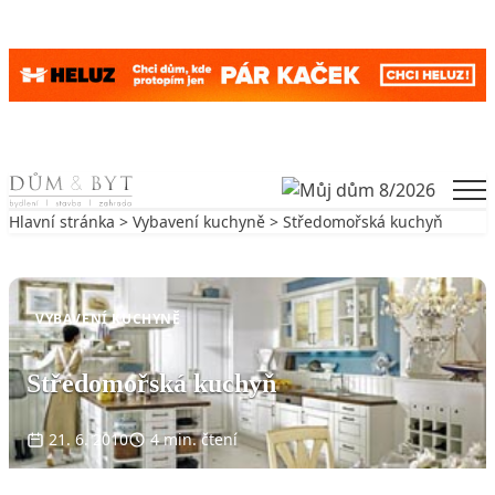
Skip to content
Men
Hlavní stránka
>
Vybavení kuchyně
> Středomořská kuchyň
Zpět na Vybavení kuchyně
VYBAVENÍ KUCHYNĚ
Středomořská kuchyň
21. 6. 2010
4 min. čtení