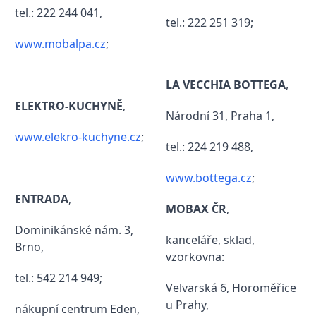
tel.: 222 244 041,
tel.: 222 251 319;
www.mobalpa.cz
;
LA VECCHIA BOTTEGA
,
ELEKTRO-KUCHYNĚ
,
Národní 31, Praha 1,
www.elekro-kuchyne.cz
;
tel.: 224 219 488,
www.bottega.cz
;
ENTRADA
,
MOBAX ČR
,
Dominikánské nám. 3,
kanceláře, sklad,
Brno,
vzorkovna:
tel.: 542 214 949;
Velvarská 6, Horoměřice
u Prahy,
nákupní centrum Eden,