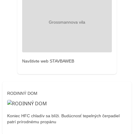
Navštivte web STAVBAWEB
RODINNÝ DOM
Koniec HFC chladív sa blíži. Budúcnosť tepelných čerpadiel
patrí prírodnému propánu