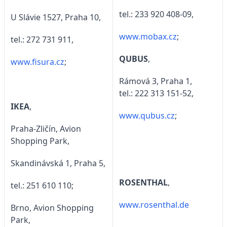
tel.: 233 920 408-09,
U Slávie 1527, Praha 10,
www.mobax.cz
;
tel.: 272 731 911,
QUBUS
,
www.fisura.cz
;
Rámová 3, Praha 1,
tel.: 222 313 151-52,
IKEA
,
www.qubus.cz
;
Praha-Zličín, Avion
Shopping Park,
Skandinávská 1, Praha 5,
ROSENTHAL
,
tel.: 251 610 110;
www.rosenthal
.de
Brno, Avion Shopping
Park,