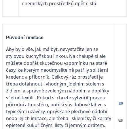
chemických prostředků opět čistá.
Původní i imitace
Aby bylo vše, jak má být, nevystačíte jen se
stylovou kuchyňskou linkou. Na chalupě si ale
můžete dopřát skutečnou vzpomínku na staré
časy, ke kterým neodmyslitelně patřily solitérní
kredenc a příborník. Celkový ráz prostředí je
třeba dotáhnout i vhodným jídelním stolem s
židlemi a správně zvoleným nádobím a doplňky
včetně textilií. Pokud si chcete vytvořit pravou
přírodní atmosféru, potěší vás dobové lahve s
typickými uzávěry, oprýskané plechové nádobí
nebo jejich imitace, ale třeba i skleničky či karafy
opletené kukuřičnými listy či jemným drátem.