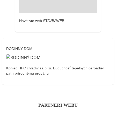
Navštivte web STAVBAWEB
RODINNÝ DOM
Koniec HFC chladív sa blíži. Budúcnosť tepelných čerpadiel
patrí prírodnému propánu
PARTNEŘI WEBU