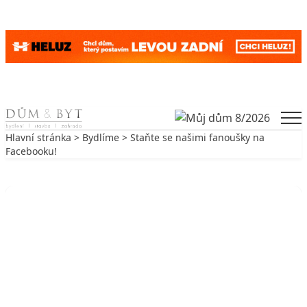
Skip to content
Men
Hlavní stránka
>
Bydlíme
> Staňte se našimi fanoušky na
Facebooku!
Zpět na Bydlíme
BYDLÍME
Staňte se našimi fanoušky na
Facebooku!
21. 6. 2010
1 min. čtení