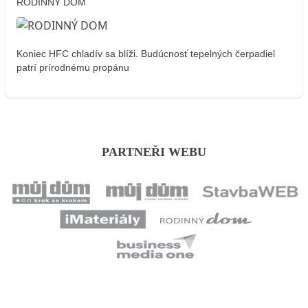
RODINNÝ DOM
Koniec HFC chladív sa blíži. Budúcnosť tepelných čerpadiel
patrí prírodnému propánu
PARTNEŘI WEBU