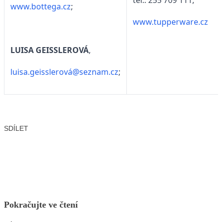
www.bottega.cz
;
www.tupperware.cz
LUISA GEISSLEROVÁ
,
luisa.geisslerová@seznam.cz
;
SDÍLET
Facebook
X
LinkedIn
Email
Pokračujte ve čtení