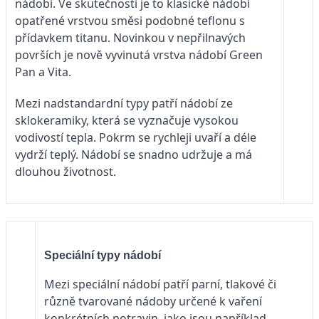
nádobí. Ve skutečnosti je to klasické nádobí
opatřené vrstvou směsi podobné teflonu s
přídavkem titanu. Novinkou v nepřilnavých
površích je nově vyvinutá vrstva nádobí Green
Pan a Vita.
Mezi nadstandardní typy patří nádobí ze
sklokeramiky, která se vyznačuje vysokou
vodivostí tepla. Pokrm se rychleji uvaří a déle
vydrží teplý. Nádobí se snadno udržuje a má
dlouhou životnost.
Speciální typy nádobí
Mezi speciální nádobí patří parní, tlakové či
různě tvarované nádoby určené k vaření
konkrétních potravin, jako jsou například