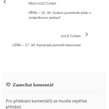
PŘEDCHOZÍ ČLÁNEK
VĚRA – 15. díl: Izolace proměnila půdu v
„krápníkovou jeskyni“
DALŠÍ ČLÁNEK
LÉŇA – 17. díl: Kamarádi pomohli betonovat
Zanechat komentář
Pro přidávání komentářů se musíte nejdříve
přihlásit
.