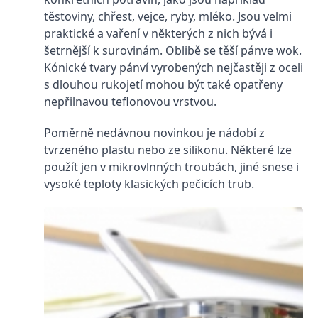
těstoviny, chřest, vejce, ryby, mléko. Jsou velmi
praktické a vaření v některých z nich bývá i
šetrnější k surovinám. Oblibě se těší pánve wok.
Kónické tvary pánví vyrobených nejčastěji z oceli
s dlouhou rukojetí mohou být také opatřeny
nepřilnavou teflonovou vrstvou.
Poměrně nedávnou novinkou je nádobí z
tvrzeného plastu nebo ze silikonu. Některé lze
použít jen v mikrovlnných troubách, jiné snese i
vysoké teploty klasických pečicích trub.