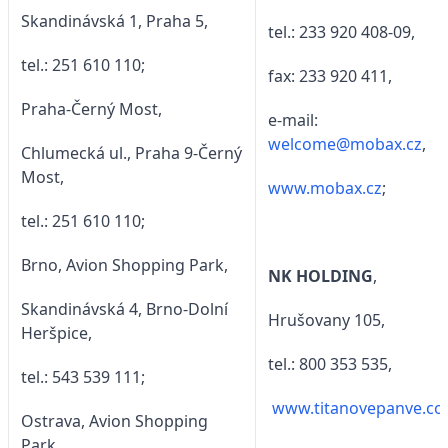
Skandinávská 1, Praha 5,
tel.: 233 920 408-09,
tel.: 251 610 110;
fax: 233 920 411,
Praha-Černý Most,
e-mail:
welcome@mobax.cz
,
Chlumecká ul., Praha 9-Černý
Most,
www.mobax.cz
;
tel.: 251 610 110;
Brno, Avion Shopping Park,
NK HOLDING
,
Skandinávská 4, Brno-Dolní
Hrušovany 105,
Heršpice,
tel.: 800 353 535,
tel.: 543 539 111;
www.titanovepanve.c
Ostrava, Avion Shopping
Park,