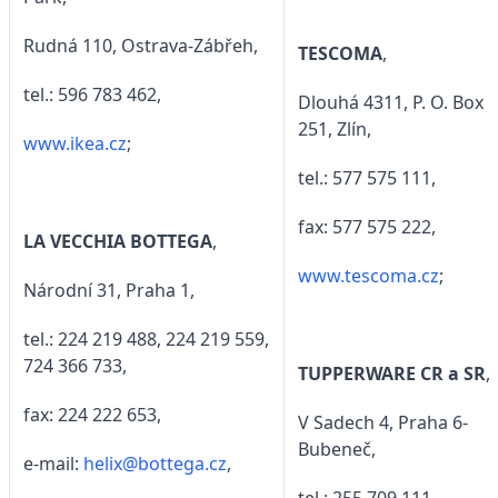
Rudná 110, Ostrava-Zábřeh,
TESCOMA
,
tel.: 596 783 462,
Dlouhá 4311, P. O. Box
251, Zlín,
www.ikea.cz
;
tel.: 577 575 111,
fax: 577 575 222,
LA VECCHIA BOTTEGA
,
www.tescoma.cz
;
Národní 31, Praha 1,
tel.: 224 219 488, 224 219 559,
724 366 733,
TUPPERWARE CR a SR
,
fax: 224 222 653,
V Sadech 4, Praha 6-
Bubeneč,
e-mail:
helix@bottega.cz
,
tel.: 255 709 111,