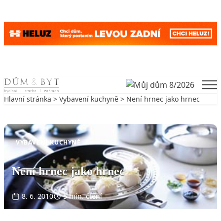
Skip to content
Men
Hlavní stránka
>
Vybavení kuchyně
> Není hrnec jako hrnec
Zpět na Vybavení kuchyně
VYBAVENÍ KUCHYNĚ
Není hrnec jako hrnec
8. 6. 2010
5 min. čtení