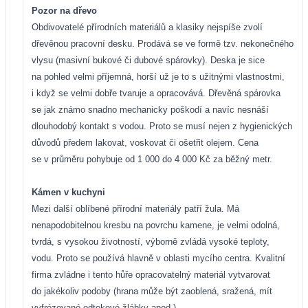
Pozor na dřevo
Obdivovatelé přírodních materiálů a klasiky nejspíše zvolí
dřevěnou pracovní desku. Prodává se ve formě tzv. nekonečného
vlysu (masivní bukové či dubové spárovky). Deska je sice
na pohled velmi příjemná, horší už je to s užitnými vlastnostmi,
i když se velmi dobře tvaruje a opracovává. Dřevěná spárovka
se jak známo snadno mechanicky poškodí a navíc nesnáší
dlouhodobý kontakt s vodou. Proto se musí nejen z hygienických
důvodů předem lakovat, voskovat či ošetřit olejem. Cena
se v průměru pohybuje od 1 000 do 4 000 Kč
za běžný metr.
Kámen v kuchyni
Mezi další oblíbené přírodní materiály patří žula. Má
nenapodobitelnou kresbu na povrchu kamene, je velmi odolná,
tvrdá, s vysokou životností, výborně zvládá vysoké teploty,
vodu. Proto se používá hlavně v oblasti mycího centra. Kvalitní
firma zvládne i tento hůře opracovatelný materiál vytvarovat
do jakékoliv podoby (hrana může být zaoblená, sražená, mít
vyfrézované odtokové žlábky apod.).