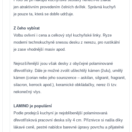
jen atraktivním provedením čelních dvířek. Správná kuchyň
je pouze ta, která se dobře udržuje.
Z čeho vybírat
Volbu ovlivní i cena a celkový styl kuchyňské linky. Ryze
moderní technokuchyně snesou desku z nerezu, pro rustikální
je zase vhodnější masiv apod.
Nejrozšířenější jsou však desky z obyčejné polaminované
dřevotřísky. Dále je možné zvolit ušlechtilý kámen (žulu), umělý
kámen (corian nebo jeho sourozence – askilan, silgranit, fragranit,
silacron, kerrock apod.), keramické obkládačky, nerez či tzv.
nekonečný vlys.
LAMINO je populární
Podle prodejců kuchyní je nejoblíbenější polaminovaná
dřevotřísková pracovní deska síly
4 cm. Příznivce si našla díky
lákavé ceně, pestré nabídce barevné úpravy povrchu a přijatelné