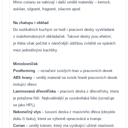
Mimo corianu se nabízejí i další umělé materiály – kerrock,
askilan, silgranit, fragranit, silacron apod.
Na chalupu i obklad
Do rustikálních kuchyní se hodí i pracovní desky vyskládané
z maloformátových obkládaček. Takové desky jsou efektní,
je třeba však počítat s náročnější údržbou zvláště ve spárách
mezi jednotlivými kachlíky.
Minislovníček
Postforming
– označení svislých hran u pracovních desek
ABS hrany
– umělý materiál na svislé hraně pracovních desek
imitující dřevo
Laminovaná dřevotříska
– pracovní deska z dřevotřísky, která
je potažena fólií. Nejkvalitnější je vysokotlaká fólie (označuje
se jako HPL).
Nekonečný vlys
– luxusní deska z masivního dřeva (obvykle
dubu či buku), která se výborně opracovává a tvaruje.
Corian
– umělý kámen, který má vynikající užitné vlastnosti.