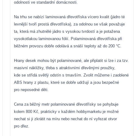
odolnosti ve standardní domácnosti.
Na trhu se nabízí laminovaná dřevotříska vícero kvalit (jádro té
levnější tvoří prostá dřevotříska), za odolnou se však považuje
ta, která má zhutnělé jádro s vysokou tvrdostí a je potažena
vysokotlakou laminovanou fólií. Polaminovaná dřevotříska při
běžném provozu dobře odolává a snáší teploty až do 200 °C.
Hrany desek mohou být polaminované, ale připlatit si lze i za tzv.
masivní nákližky, třeba s atraktivními dřevěnými proužky,
kde se střídá světlý odstín s tmavším. Zvolit můžeme i zaoblené
ABS hrany z plastu, které se dobře udržují a jsou bezpečné
pro neposedné děti.
Cena za běžný metr polaminované dřevotřísky se pohybuje
kolem 800 Kč, prakticky v každém hobbymarketu je možné
nechat si ji zkrátit na míru nebo nechat do ní vyřezat otvor
pro dřez.