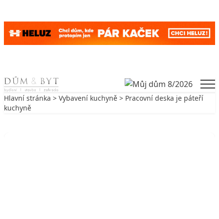
Skip to content
Men
Hlavní stránka
>
Vybavení kuchyně
> Pracovní deska je páteří
kuchyně
Zpět na Vybavení kuchyně
VYBAVENÍ KUCHYNĚ
Pracovní deska je páteří kuchyně
15. 9. 2004
5 min. čtení