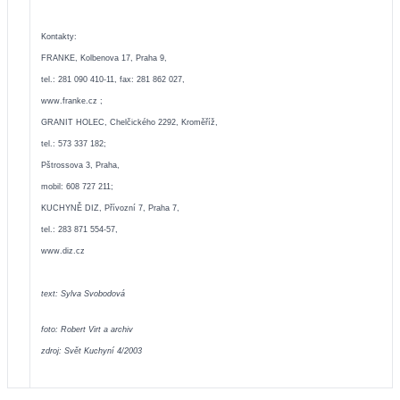
Kontakty:
FRANKE, Kolbenova 17, Praha 9,
tel.: 281 090 410-11, fax: 281 862 027,
www.franke.cz
;
GRANIT HOLEC, Chelčického 2292, Kroměříž,
tel.: 573 337 182;
Pštrossova 3, Praha,
mobil: 608 727 211;
KUCHYNĚ DIZ, Přívozní 7, Praha 7,
tel.: 283 871 554-57,
www.diz.cz
text: Sylva Svobodová
foto: Robert Virt a archiv
zdroj: Svět Kuchyní 4/2003