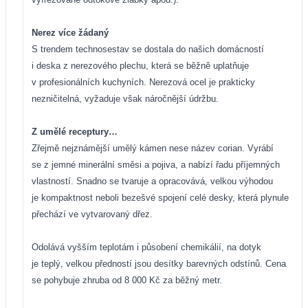
Nerez více žádaný
S trendem technosestav se dostala do našich domácností
i deska z nerezového plechu, která se běžně uplatňuje
v profesionálních kuchyních. Nerezová ocel je prakticky
nezničitelná, vyžaduje však náročnější údržbu.
Z umělé receptury…
Zřejmě nejznámější umělý kámen nese název corian. Vyrábí
se z jemné minerální směsi a pojiva, a nabízí řadu příjemných
vlastností. Snadno se tvaruje a opracovává, velkou výhodou
je kompaktnost neboli bezešvé spojení celé desky, která plynule
přechází ve vytvarovaný dřez.
Odolává vyšším teplotám i působení chemikálií, na dotyk
je teplý, velkou předností jsou desítky barevných odstínů. Cena
se pohybuje zhruba od 8 000 Kč za běžný metr.