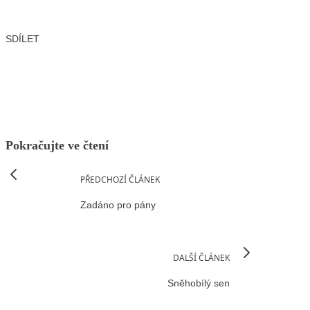
SDÍLET
Facebook
X
LinkedIn
Email
Pokračujte ve čtení
PŘEDCHOZÍ ČLÁNEK
Zadáno pro pány
DALŠÍ ČLÁNEK
Sněhobílý sen