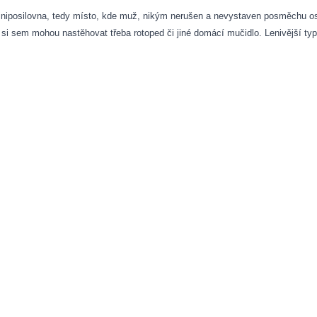
miniposilovna, tedy místo, kde muž, nikým nerušen a nevystaven posměchu o
i si sem mohou nastěhovat třeba rotoped či jiné domácí mučidlo. Lenivější typ