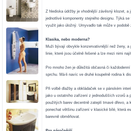
Z hlediska údržby je vhodnější závěsný klozet, a 
jednotlivé komponenty stejného designu. Týká se 
využit jako úložný. Umyvadlo tak může v podobě z
Klasika, nebo moderna?
Muži bývají obvykle konzervativnější než ženy, a 
linie, které jsou účelně řešené a lze mezi nimi naj
Pro mnoho žen je důležitá občasná či každodenní r
sprchu. Má-li navíc ve druhé koupelně rodina k di
Při volbě dlažby a obkládaček se v pánském interi
jako u ostatního zařízení z jednodušších vzorů a 
použitých barev decentně zateplí tmavé dřevo, a k
ponechat většinu zařízení v klasické bílé, která e
barevně obměňovat.
Pro náročnější