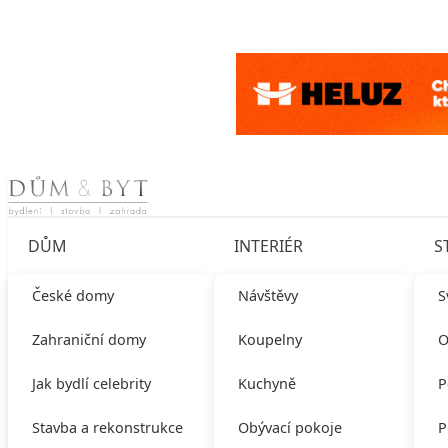
Skip to content
DŮM
INTERIÉR
S
České domy
Návštěvy
S
Zahraniční domy
Koupelny
O
Jak bydlí celebrity
Kuchyně
P
Stavba a rekonstrukce
Obývací pokoje
P