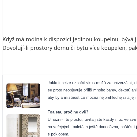
14. 9. 2004
4 min. čtení
Když má rodina k dispozici jedinou koupelnu, bývá
Dovolují-li prostory domu či bytu více koupelen, 
Jakkoli nelze označit vkus mužů za univerzální, 
se proto neobjevuje příliš mnoho barev, dekorů a
aby byla místnost co možná nejpřehlednější a její
Toaleta, proč ne dvě?
Umožní-li to prostor, uvítá jistě každý muž ve sv
na veřejných toaletách ještě donedávna, naštěstí 
s poklopem.