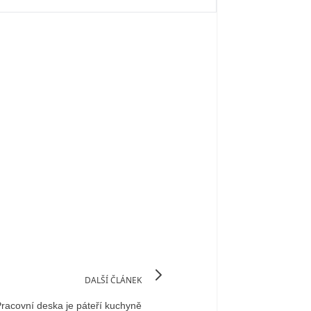
DALŠÍ ČLÁNEK
racovní deska je páteří kuchyně