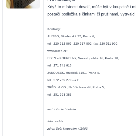
Když to místnost dovolí, může být v koupelně i 
postačí podložka s činkami či pružinami, vytrvalc
Kontakty:
ALISEO, Bělohorská 32, Praha 6,
tel.: 220 512 865, 220 517 802, fax: 220 511 909,
www.aliseo.cz
;
EDEN – KOUPELNY, Sevastopolská 16, Praha 10,
tel.: 271 741 616;
JANOUŠEK, Hrusická 3151, Praha 4,
tel.: 272 769 270—71;
TRÉDL & CO., Na Václavce 44, Praha 5,
tel.: 251 563 383
text: Libuše Lhotská
foto: archiv
zdroj: Svět Koupelen 4/2003