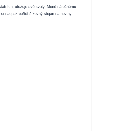
statních, utužuje své svaly. Méně náročnému
 si naopak pořídí šikovný stojan na noviny.