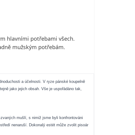
ým hlavními potřebami všech.
ýhradně mužským potřebám.
ednoduchosti a účelnosti. V ryze pánské koupelně
ejně jako jejich obsah. Vše je uspořádáno tak,
-zvaných mušlí, s nimiž jsme byli konfrontováni
středí nenaruší. Dokonalý estét může zvolit pisoár