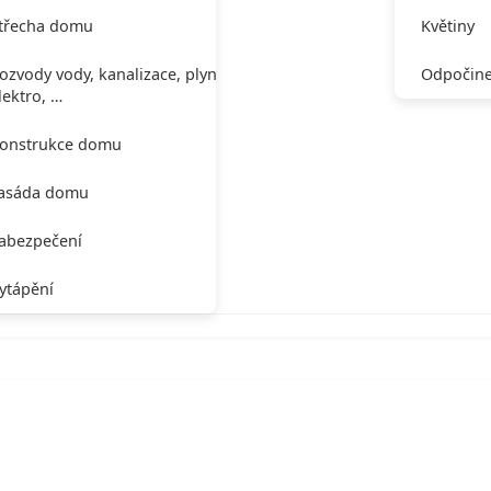
třecha domu
Květiny
ozvody vody, kanalizace, plynu,
Odpočine
lektro, …
onstrukce domu
asáda domu
abezpečení
ytápění