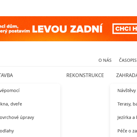
O NÁS
ČASOPIS
TAVBA
REKONSTRUKCE
ZAHRAD
vépomocí
Návštěvy
kna, dveře
Terasy, b
ovrchové úpravy
Jezírka a
odlahy
Péče o z