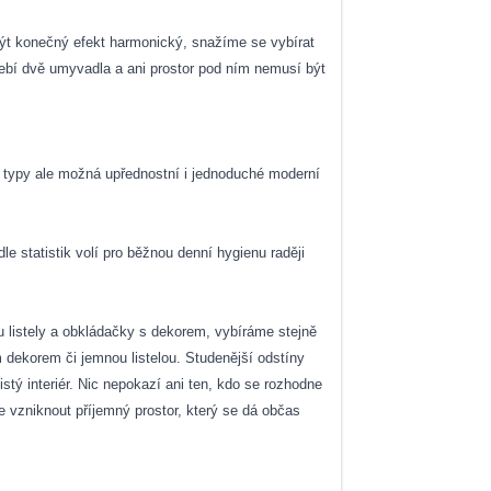
 být konečný efekt harmonický, snažíme se vybírat
řebí dvě umyvadla a ani prostor pod ním nemusí být
ší typy ale možná upřednostní i jednoduché moderní
e statistik volí pro běžnou denní hygienu raději
u listely a obkládačky s dekorem, vybíráme stejně
 dekorem či jemnou listelou. Studenější odstíny
tý interiér. Nic nepokazí ani ten, kdo se rozhodne
že vzniknout příjemný prostor, který se dá občas