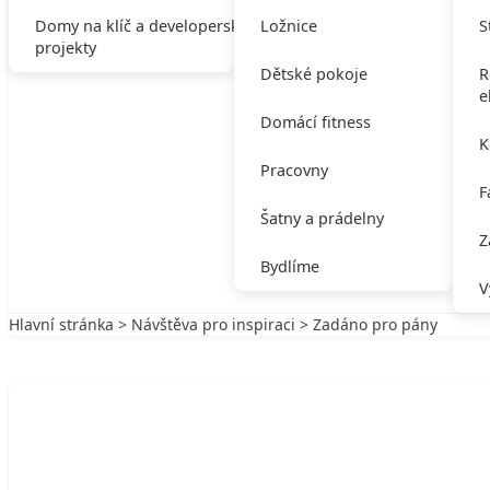
Domy na klíč a developerské
Ložnice
S
projekty
Dětské pokoje
R
e
Domácí fitness
K
Pracovny
F
Šatny a prádelny
Z
Bydlíme
V
Hlavní stránka
>
Návštěva pro inspiraci
> Zadáno pro pány
Zpět na Návštěva pro inspiraci
NÁVŠTĚVA PRO INSPIRACI
Zadáno pro pány