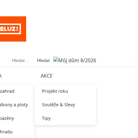
Vyhledávání
A
AKCE
 zahrad
Projekt roku
alkony a ploty
Soutěže & Slevy
 bazény
Tipy
ahradu