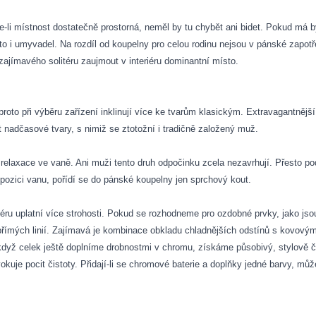
je-li místnost dostatečně prostorná, neměl by tu chybět ani bidet. Pokud má
to i umyvadel. Na rozdíl od koupelny pro celou rodinu nejsou v pánské zapot
ajímavého solitéru zaujmout v interiéru dominantní místo.
proto při výběru zařízení inklinují více ke tvarům klasickým. Extravagantněj
ít nadčasové tvary, s nimiž se ztotožní i tradičně založený muž.
elaxace ve vaně. Ani muži tento druh odpočinku zcela nezavrhují. Přesto podl
spozici vanu, pořídí se do pánské koupelny jen sprchový kout.
éru uplatní více strohosti. Pokud se rozhodneme pro ozdobné prvky, jako jso
přímých linií. Zajímavá je kombinace obkladu chladnějších odstínů s kovovým
dyž celek ještě doplníme drobnostmi v chromu, získáme působivý, stylově čis
vokuje pocit čistoty. Přidají-li se chromové baterie a doplňky jedné barvy, mů