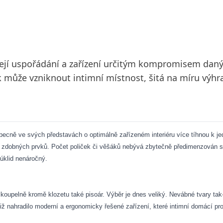
 její uspořádání a zařízení určitým kompromisem dan
pak může vzniknout intimní místnost, šitá na míru v
obecně ve svých představách o optimálně zařízeném interiéru více tíhnou k j
ni zdobných prvků. Počet poliček či věšáků nebývá zbytečně předimenzován st
 úklid nenáročný.
é koupelně kromě klozetu také pisoár. Výběr je dnes veliký. Nevábné tvary tak
již nahradilo moderní a ergonomicky řešené zařízení, které intimní domácí pro