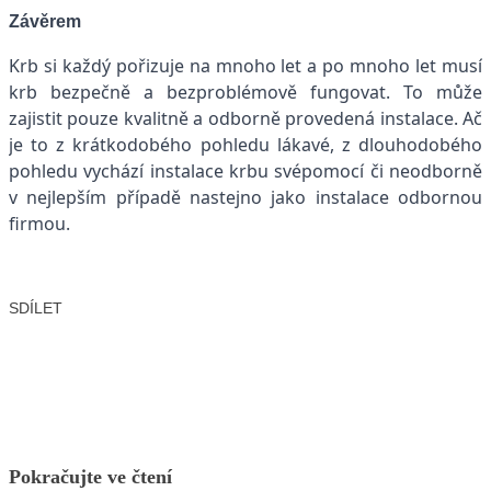
Závěrem
Krb si každý pořizuje na mnoho let a po mnoho let musí
krb bezpečně a bezproblémově fungovat. To může
zajistit pouze kvalitně a odborně provedená instalace. Ač
je to z krátkodobého pohledu lákavé, z dlouhodobého
pohledu vychází instalace krbu svépomocí či neodborně
v nejlepším případě nastejno jako instalace odbornou
firmou.
SDÍLET
Facebook
X
LinkedIn
Email
Pokračujte ve čtení