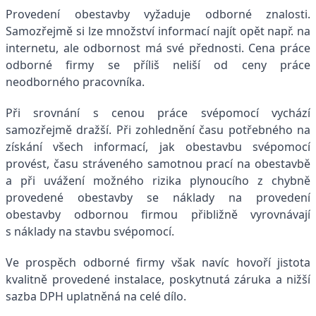
Provedení obestavby vyžaduje odborné znalosti.
Samozřejmě si lze množství informací najít opět např. na
internetu, ale odbornost má své přednosti. Cena práce
odborné firmy se příliš neliší od ceny práce
neodborného pracovníka.
Při srovnání s cenou práce svépomocí vychází
samozřejmě dražší. Při zohlednění času potřebného na
získání všech informací, jak obestavbu svépomocí
provést, času stráveného samotnou prací na obestavbě
a při uvážení možného rizika plynoucího z chybně
provedené obestavby se náklady na provedení
obestavby odbornou firmou přibližně vyrovnávají
s náklady na stavbu svépomocí.
Ve prospěch odborné firmy však navíc hovoří jistota
kvalitně provedené instalace, poskytnutá záruka a nižší
sazba DPH uplatněná na celé dílo.