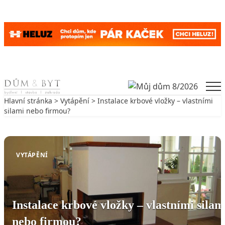
Skip to content
Men
Hlavní stránka
>
Vytápění
> Instalace krbové vložky – vlastními
silami nebo firmou?
Zpět na Vytápění
VYTÁPĚNÍ
Instalace krbové vložky – vlastními silam
nebo firmou?