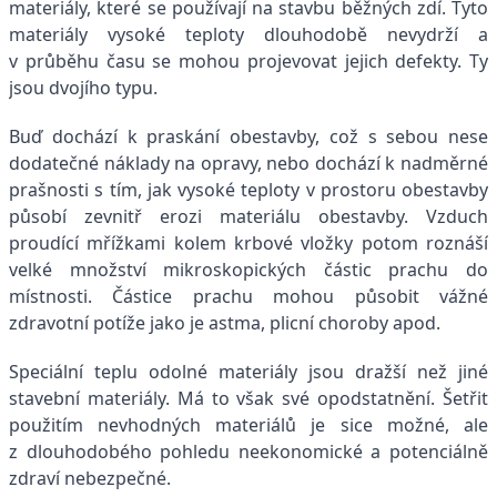
materiály, které se používají na stavbu běžných zdí. Tyto
materiály vysoké teploty dlouhodobě nevydrží a
v průběhu času se mohou projevovat jejich defekty. Ty
jsou dvojího typu.
Buď dochází k praskání obestavby, což s sebou nese
dodatečné náklady na opravy, nebo dochází k nadměrné
prašnosti s tím, jak vysoké teploty v prostoru obestavby
působí zevnitř erozi materiálu obestavby. Vzduch
proudící mřížkami kolem krbové vložky potom roznáší
velké množství mikroskopických částic prachu do
místnosti. Částice prachu mohou působit vážné
zdravotní potíže jako je astma, plicní choroby apod.
Speciální teplu odolné materiály jsou dražší než jiné
stavební materiály. Má to však své opodstatnění. Šetřit
použitím nevhodných materiálů je sice možné, ale
z dlouhodobého pohledu neekonomické a potenciálně
zdraví nebezpečné.