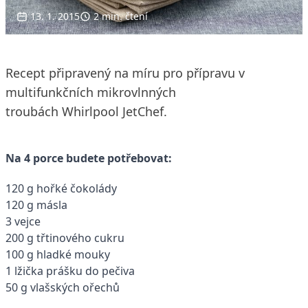
13. 1. 2015
2 min. čtení
Recept připravený na míru pro přípravu v
multifunkčních mikrovlnných
troubách Whirlpool JetChef.
Na 4 porce budete potřebovat:
120 g hořké čokolády
120 g másla
3 vejce
200 g třtinového cukru
100 g hladké mouky
1 lžička prášku do pečiva
50 g vlašských ořechů