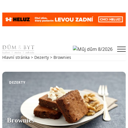
Skip to content
Men
Hlavní stránka
>
Dezerty
> Brownies
Zpět na Dezerty
DEZERTY
Brownies