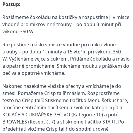
Postup:
Rozlámeme čokoládu na kostičky a rozpustíme ji v misce
vhodné pro mikrovlnné trouby – po dobu 3 minut při
výkonu 350 W.
Rozpustíme máslo v misce vhodné pro mikrovlnné
trouby – po dobu 1 minuty a 15 vteřin při výkonu 350
W. Vyšleháme vejce s cukrem. Přidáme čokoládu a máslo
a opatrně promícháme. Smícháme mouku s práškem do
pečiva a opatrně vmícháme.
Nakonec nasekáme vlašské ořechy a vmícháme je do
směsi. Pomažeme Crisp talíř máslem. Rozprostřeme
těsto na Crisp talíř. Stiskneme tlačítko Menu šéfkuchaře,
otočíme centrálním tlačítkem a zvolíme kategorii jídla
KOLÁČE A CUKRÁŘSKÉ PEČIVO (Kategorie 10) a poté
BROWNIES (Recept č. 7) a stiskneme tlačítko START. Po
předehřátí vložíme Crisp talíř do spodní úrovně