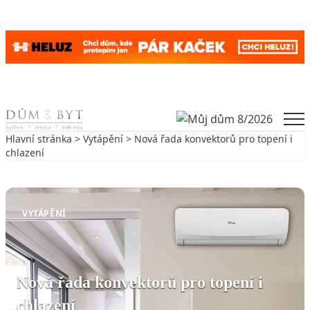
Skip to content
Men
Hlavní stránka
>
Vytápění
> Nová řada konvektorů pro topení i
chlazení
Zpět na Vytápění
VYTÁPĚNÍ
Nová řada konvektorů pro topení i
chlazení