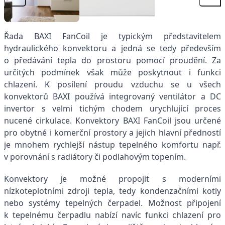
Řada BAXI FanCoil je typickým představitelem
hydraulického konvektoru a jedná se tedy především
o předávání tepla do prostoru pomocí proudění. Za
určitých podmínek však může poskytnout i funkci
chlazení. K posílení proudu vzduchu se u všech
konvektorů BAXI používá integrovaný ventilátor a DC
invertor s velmi tichým chodem urychlující proces
nucené cirkulace. Konvektory BAXI FanCoil jsou určené
pro obytné i komerční prostory a jejich hlavní předností
je mnohem rychlejší nástup tepelného komfortu např.
v porovnání s radiátory či podlahovým topením.
Konvektory je možné propojit s moderními
nízkoteplotními zdroji tepla, tedy kondenzačními kotly
nebo systémy tepelných čerpadel. Možnost připojení
k tepelnému čerpadlu nabízí navíc funkci chlazení pro