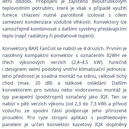
letní období. Propojení je zajištěno dvoutrubkovým
teplovodním potrubím, které je však v případě využití
funkce chlazení nutné parotěsně izolovat s cílem
zamezení kondenzace vzdušné vlhkosti. Konvektory lze
samozřejmě kombinovat s dalšími systémy předávajícími
teplo (např. radiátory či podlahové topení).
Konvektory BAXI FanCoil se nabízí ve 4 druzích. Prvním je
nástěnný kompaktní konvektor s označením IQWH ve
třech výkonových verzích (2,4–4,5 kW), funkčně
i designem velmi podobný vnitřní klimatizační jednotce.
Jeho předností je snadná montáž na stěnu, celkově tichý
chod (max. 20 dB) a dálkové ovládání. Dalším
konvektorem pro svislou nebo vodorovnou montáž je
typ parapetní (podstropní) označený jako IQF. Ten se
nabízí v pěti verzích výkonu (od 2,3 do 7,3 kW) a přívod
vzduchu ze spodní části podporuje jeho přirozené
proudění. Pro ryze stropní aplikaci s podhledovým
panelem je určen konvektor kazetový IQK doplněný