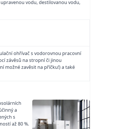
m upravenou vodu, destilovanou vodu,
mulační ohřívač s vodorovnou pracovní
 závěsů na stropní či jinou
ní možné zavěsit na příčku!) a také
osolárních
účinný a
jených s
ností až 80 %.