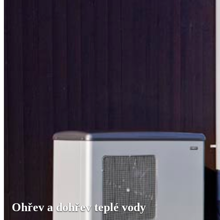
Ohřev a dohřev teplé vody