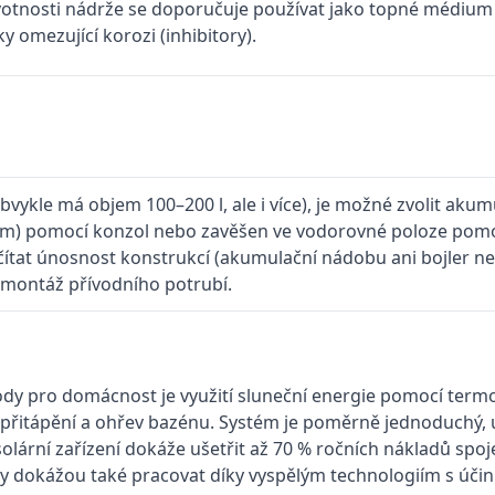
ivotnosti nádrže se doporučuje používat jako topné médiu
y omezující korozi (inhibitory).
vykle má objem 100–200 l, ale i více), je možné zvolit aku
em) pomocí konzol nebo zavěšen ve vodorovné poloze pomocí
počítat únosnost konstrukcí (akumulační nádobu ani bojler ne
montáž přívodního potrubí.
ody pro domácnost je využití sluneční energie pomocí term
, přitápění a ohřev bazénu. Systém je poměrně jednoduchý, 
 solární zařízení dokáže ušetřit až 70 % ročních nákladů spo
my dokážou také pracovat díky vyspělým technologiím s účin