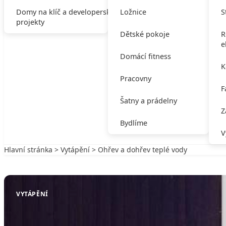
Domy na klíč a developerské
Ložnice
S
projekty
Dětské pokoje
R
e
Domácí fitness
K
Pracovny
F
Šatny a prádelny
Z
Bydlíme
V
Hlavní stránka
>
Vytápění
> Ohřev a dohřev teplé vody
Zpět na Vytápění
VYTÁPĚNÍ