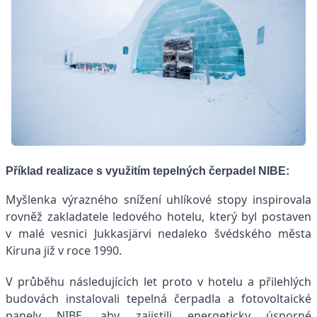
Příklad realizace s využitím tepelných čerpadel NIBE:
Myšlenka výrazného snížení uhlíkové stopy inspirovala
rovněž zakladatele ledového hotelu, který byl postaven
v malé vesnici Jukkasjärvi nedaleko švédského města
Kiruna již v roce 1990.
V průběhu následujících let proto v hotelu a přilehlých
budovách instalovali tepelná čerpadla a fotovoltaické
panely NIBE, aby zajistili energeticky úsporné