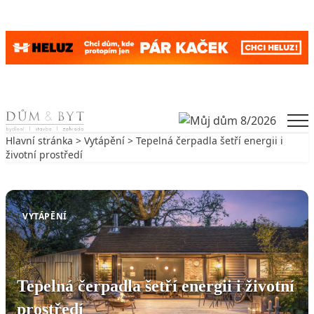
Skip to content
Men
Hlavní stránka
>
Vytápění
> Tepelná čerpadla šetří energii i
životní prostředí
Zpět na Vytápění
VYTÁPĚNÍ
Tepelná čerpadla šetří energii i životní
prostředí