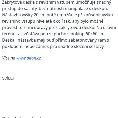
Zákrytová deska s revizním vstupem umožňuje snadný
přístup do šachty, bez nutnosti manipulace s deskou.
Nástavba výšky 20 cm poté umožňuje přizpůsobit výšku
revizního vstupu niveletě okolí tak, aby bylo možné
provést terénní úpravy přes zákrytovou desku. Na úrovni
terénu tak zůstává pouze pochozí poklop 60×60 cm.
Deska i nástavba mají buď přímo zabetonovaný rám s
poklopem, nebo zámek pro snadné složení sestavy.
Více na
www.diton.cz
.
SDÍLET
Facebook
X
LinkedIn
Email