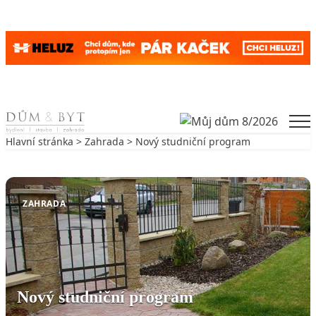
Skip to content
Men
Hlavní stránka
>
Zahrada
> Nový studniční program
Zpět na Zahrada
ZAHRADA
Nový studniční program