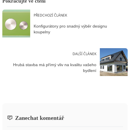
Pokračujte ve čtení
PŘEDCHOZÍ ČLÁNEK
Konfigurátory pro snadný výběr designu
koupelny
DALŠÍ ČLÁNEK
Hrubá stavba má přímý vliv na kvalitu vašeho
bydlení
Zanechat komentář