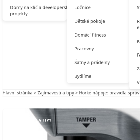
Domy na klíč a developerské
Ložnice
S
projekty
Dětské pokoje
R
e
Domácí fitness
K
Pracovny
F
Šatny a prádelny
Z
Bydlíme
V
Hlavní stránka
>
Zajímavosti a tipy
> Horké nápoje: pravidla správ
Zpět na Zajímavosti a tipy
ZAJÍMAVOSTI A TIPY