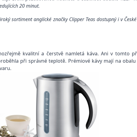
edujících 20 minut.
roký sortiment anglické značky Clipper Teas dostupný i v České r
ozřejmě kvalitní a čerstvě namletá káva. Ani v tomto př
e proběhla při správné teplotě. Prémiové kávy mají na oba
ovaru.