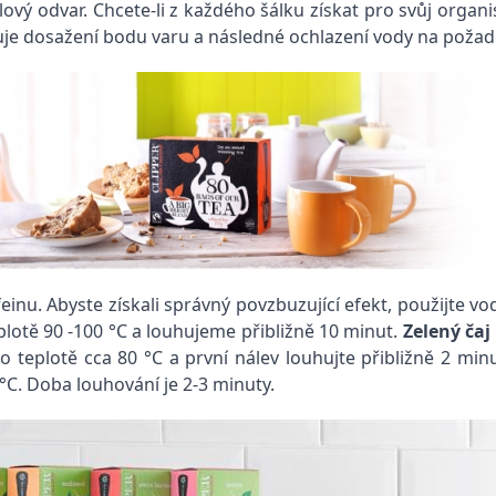
lový odvar. Chcete-li z každého šálku získat pro svůj org
duje dosažení bodu varu a následné ochlazení vody na požado
feinu. Abyste získali správný povzbuzující efekt, použijte v
lotě 90 -100 °C a louhujeme přibližně 10 minut.
Zelený čaj
 teplotě cca 80 °C a první nálev louhujte přibližně 2 minuty
°C. Doba louhování je 2-3 minuty.