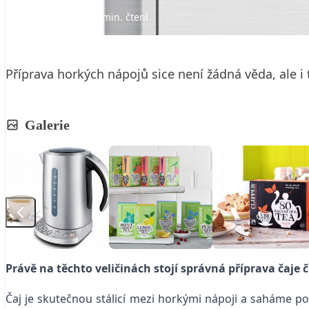
25. 2. 2016
4 min. čtení
Příprava horkých nápojů sice není žádná věda, ale 
Galerie
Právě na těchto veličinách stojí správná příprava čaje
Čaj je skutečnou stálicí mezi horkými nápoji a saháme