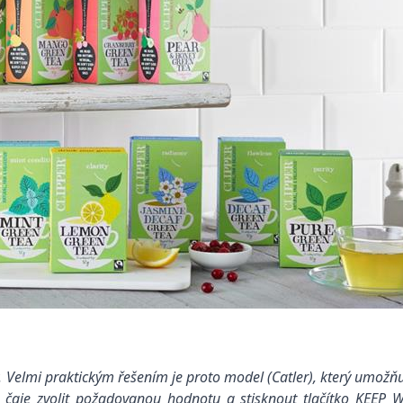
y. Velmi praktickým řešením je proto model
(Catler)
, který umožňuj
 čaje zvolit požadovanou hodnotu a stisknout tlačítko KEEP 