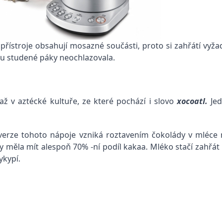
 přístroje obsahují mosazné součásti, proto si zahřátí vyž
yku studené páky neochlazovala.
 až v
aztécké kultuře, ze které pochází i slovo
xocoatl.
Jed
verze tohoto nápoje vzniká roztavením čokolády v mléce 
 měla mít alespoň 70% -ní podíl kakaa. Mléko stačí zahřát n
ykypí.