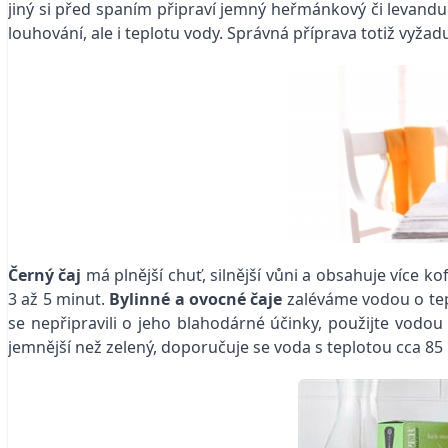
jiný si před spaním připraví jemný heřmánkový či levandu
louhování, ale i teplotu vody. Správná příprava totiž vyža
Černý čaj
má plnější chuť, silnější vůni a obsahuje více ko
3 až 5 minut.
Bylinné a ovocné čaje
zaléváme vodou o tep
se nepřipravili o jeho blahodárné účinky, použijte vodou o
jemnější než zelený, doporučuje se voda s teplotou cca 85 