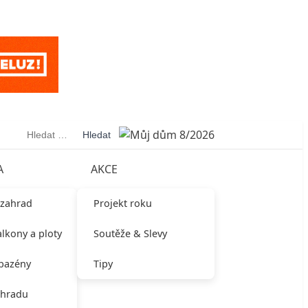
Vyhledávání
A
AKCE
 zahrad
Projekt roku
alkony a ploty
Soutěže & Slevy
 bazény
Tipy
ahradu