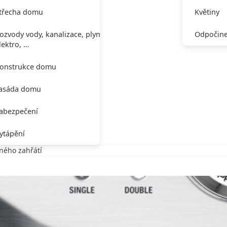
třecha domu
Květiny
ozvody vody, kanalizace, plynu,
Odpočine
lektro, …
onstrukce domu
asáda domu
abezpečení
ytápění
ného zahřátí