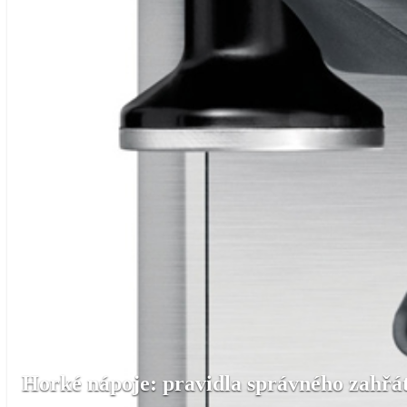
Horké nápoje: pravidla správného zahřát