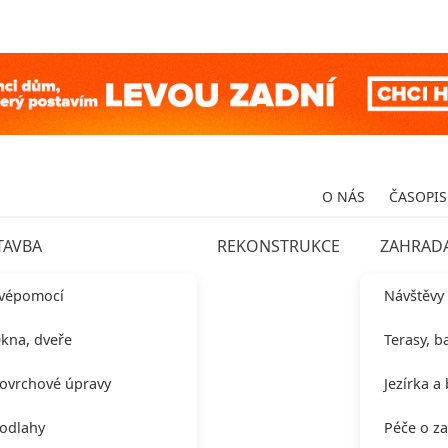
O NÁS
ČASOPIS
TAVBA
REKONSTRUKCE
ZAHRAD
vépomocí
Návštěvy
kna, dveře
Terasy, b
ovrchové úpravy
Jezírka a
odlahy
Péče o z