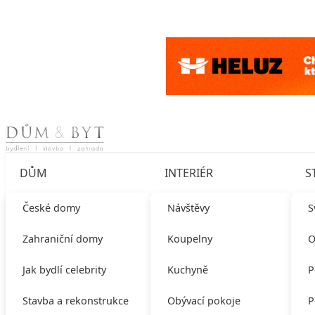
Skip to content
DŮM
INTERIÉR
S
České domy
Návštěvy
S
Zahraniční domy
Koupelny
O
Jak bydlí celebrity
Kuchyně
P
Stavba a rekonstrukce
Obývací pokoje
P