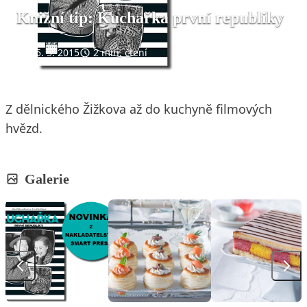
Knižní tip: Kuchařka první republiky
15. 5. 2015
2 min. čtení
Z dělnického Žižkova až do kuchyně filmových
hvězd.
Galerie