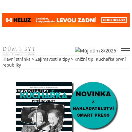
Skip to content
Men
Hlavní stránka
>
Zajímavosti a tipy
> Knižní tip: Kuchařka první
republiky
Zpět na Zajímavosti a tipy
ZAJÍMAVOSTI A TIPY