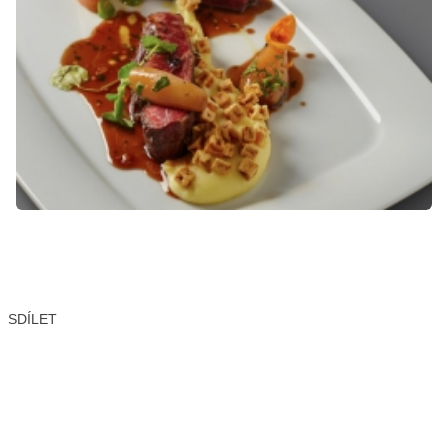
SDÍLET
Facebook
X
LinkedIn
Email