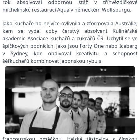
rok absolvoval odbornou stáž v tříhvězdičkové
michelinské restauraci Aqua v německém Wolfsburgu.
Jako kuchaře ho nejvíce ovlivnila a zformovala Austrálie,
kam se vydal coby čerstvý absolvent Kulinářské
akademie Asociace kuchařů a cukrářů ČR. Uchytil se ve
špičkových podnicích, jako jsou Forty One nebo Iceberg
v Sydney, kde obdivoval kreativitu a schopnost
šéfkuchařů kombinovat japonskou rybu s
francouzskou omáčkou, italské těstoviny s čínskou