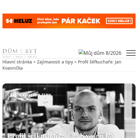
Skip to content
Men
Hlavní stránka
>
Zajímavosti a tipy
> Profil šéfkuchaře: Jan
Kvasnička
Zpět na Zajímavosti a tipy
ZAJÍMAVOSTI A TIPY
Profil šéfkuchaře: Jan Kvasnička