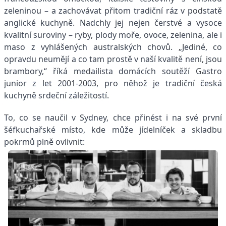
zeleninou – a zachovávat přitom tradiční ráz v podstatě
anglické kuchyně. Nadchly jej nejen čerstvé a vysoce
kvalitní suroviny – ryby, plody moře, ovoce, zelenina, ale i
maso z vyhlášených australských chovů. „Jediné, co
opravdu neumějí a co tam prostě v naší kvalitě není, jsou
brambory,“ říká medailista domácích soutěží Gastro
junior z let 2001-2003, pro něhož je tradiční česká
kuchyně srdeční záležitostí.
To, co se naučil v Sydney, chce přinést i na své první
šéfkuchařské místo, kde může jídelníček a skladbu
pokrmů plně ovlivnit: