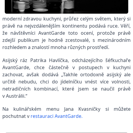
moderní zdravou kuchyni, průřez celým světem, který si
právě na nejvzdálenějším kontinentu podává ruce. Věří,
že návštěvníci AvantGarde toto ocení, protože právě
zdejší publikum je hodně zcestovalé, s mezinárodním
rozhledem a znalostí mnoha různých prostředí.
Asijský ráz Patrika Havlíčka, odcházejícího šéfkuchaře
AvantGarde, chce částečně v postupech v kuchyni
zachovat, avšak dodává „Takhle ortodoxně asijský ale
určitě nebudu, chci do jídelníčku vnést více volnosti,
netradičních kombinací, které jsem se naučil právě
v Austrálii.“
Na kulinářském menu Jana Kvasničky si můžete
pochutnat v
restauraci AvantGarde.