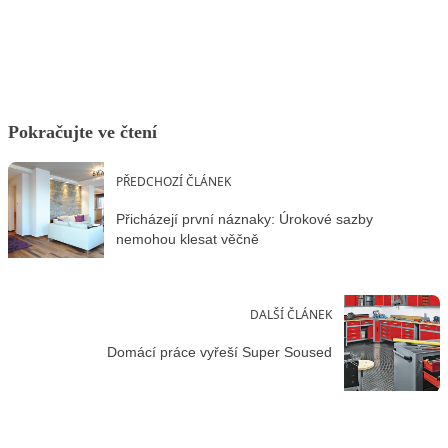
Facebook
X
LinkedIn
Email
Pokračujte ve čtení
PŘEDCHOZÍ ČLÁNEK
Přicházejí první náznaky: Úrokové sazby
nemohou klesat věčně
DALŠÍ ČLÁNEK
Domácí práce vyřeší Super Soused