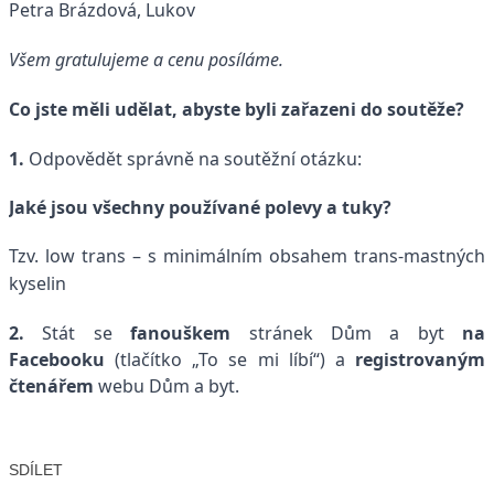
Petra Brázdová,
Lukov
Všem gratulujeme a cenu posíláme.
Co jste měli udělat, abyste byli zařazeni do soutěže?
1.
Odpovědět správně na soutěžní otázku:
Jaké jsou všechny používané polevy a tuky?
Tzv. l
ow trans – s minimálním obsahem trans-mastných
kyselin
2.
Stát se
fanouškem
stránek Dům a byt
na
Facebooku
(tlačítko „To se mi líbí“) a
registrovaným
čtenářem
webu Dům a byt.
SDÍLET