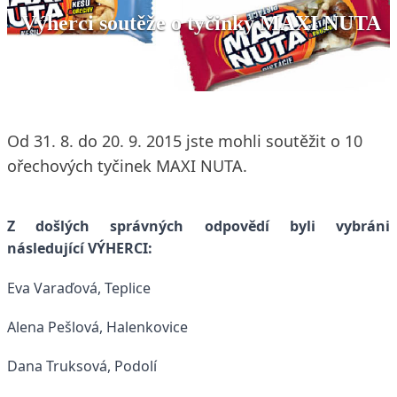
Výherci soutěže o tyčinky MAXI NUTA
22. 9. 2015
1 min. čtení
Od 31. 8. do 20. 9. 2015 jste mohli soutěžit o 10
ořechových tyčinek MAXI NUTA.
Z došlých správných odpovědí byli vybráni
následující
VÝHERCI:
Eva Varaďová,
Teplice
Alena Pešlová, Halenkovice
Dana Truksová, Podolí