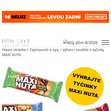
Skip to content
Men
Hlavní stránka
>
Zajímavosti a tipy
> Výherci soutěže o tyčinky
MAXI NUTA
Zpět na Zajímavosti a tipy
ZAJÍMAVOSTI A TIPY