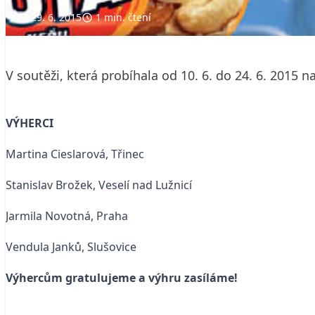
29. 6. 2015
1 min. čtení
V soutěži, která probíhala od 10. 6. do 24. 6. 2015
VÝHERCI
Martina Cieslarová, Třinec
Stanislav Brožek, Veselí nad Lužnicí
Jarmila Novotná, Praha
Vendula Janků, Slušovice
Výhercům gratulujeme a výhru zasíláme!