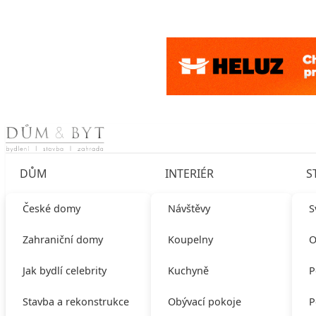
Skip to content
DŮM
INTERIÉR
S
České domy
Návštěvy
S
Zahraniční domy
Koupelny
O
Jak bydlí celebrity
Kuchyně
P
Stavba a rekonstrukce
Obývací pokoje
P