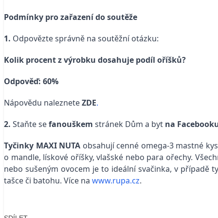
Podmínky pro zařazení do soutěže
1.
Odpovězte správně na soutěžní otázku:
Kolik procent z výrobku dosahuje podíl oříšků?
Odpověď: 60%
Nápovědu naleznete
ZDE
.
2.
Staňte se
fanouškem
stránek Dům a byt
na Facebook
Tyčinky MAXI NUTA
obsahují cenné omega-3 mastné kyseli
o mandle, lískové oříšky, vlašské nebo para ořechy. Všech
nebo sušeným ovocem je to ideální svačinka, v případě t
tašce či batohu. Více na
www.rupa.cz
.
SDÍLET