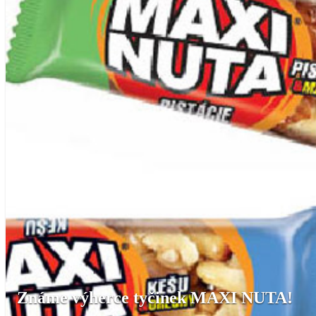
Známe výherce tyčinek MAXI NUTA!