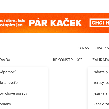
O NÁS
ČASOPIS
TAVBA
REKONSTRUKCE
ZAHRAD
vépomocí
Návštěvy
kna, dveře
Terasy, b
ovrchové úpravy
Jezírka a
odlahy
Péče o z