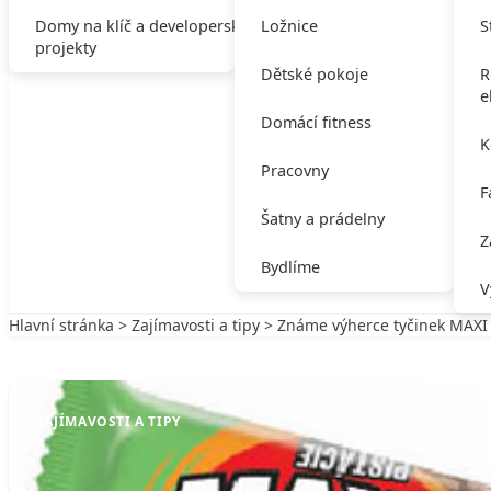
Domy na klíč a developerské
Ložnice
S
projekty
Dětské pokoje
R
e
Domácí fitness
K
Pracovny
F
Šatny a prádelny
Z
Bydlíme
V
Hlavní stránka
>
Zajímavosti a tipy
> Známe výherce tyčinek MAXI
Zpět na Zajímavosti a tipy
ZAJÍMAVOSTI A TIPY