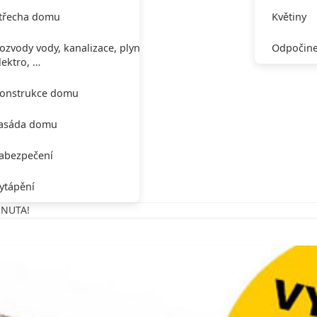
třecha domu
Květiny
ozvody vody, kanalizace, plynu,
Odpočine
lektro, …
onstrukce domu
asáda domu
abezpečení
ytápění
 NUTA!