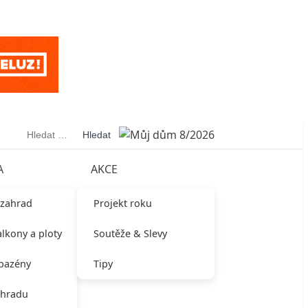
Vyhledávání
A
AKCE
 zahrad
Projekt roku
alkony a ploty
Soutěže & Slevy
 bazény
Tipy
ahradu