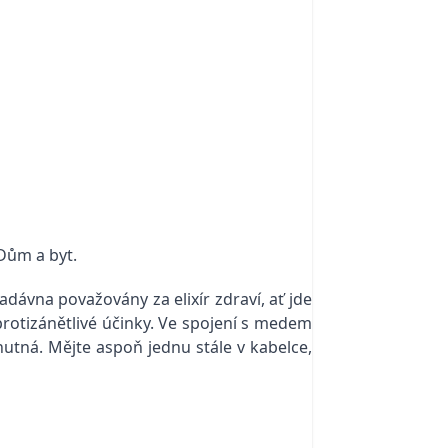
ům a byt.
dávna považovány za elixír zdraví, ať jde
protizánětlivé účinky. Ve spojení s medem
utná. Mějte aspoň jednu stále v kabelce,