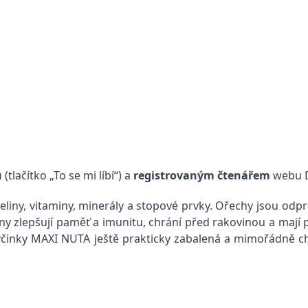
u
(tlačítko „To se mi líbí“) a
registrovaným čtenářem
webu D
ny, vitaminy, minerály a stopové prvky. Ořechy jsou odpra
ny zlepšují paměť a imunitu, chrání před rakovinou a mají 
yčinky MAXI NUTA ještě prakticky zabalená a mimořádně ch