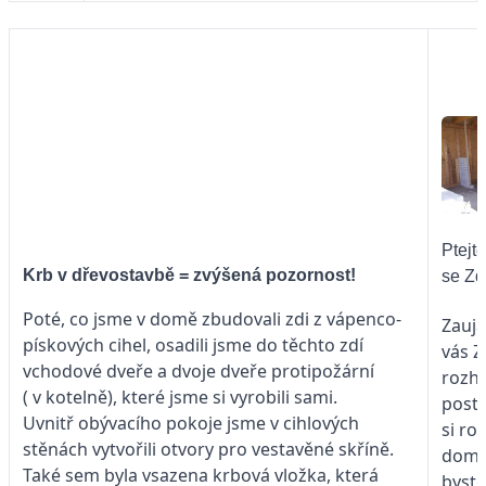
Ptejte
Krb v dřevostavbě = zvýšená pozornost!
se Zd
Poté, co jsme v domě zbudovali zdi z vápenco-
Zauja
pískových cihel, osadili jsme do těchto zdí
vás 
vchodové dveře a dvoje dveře protipožární
rozh
( v kotelně), které jsme si vyrobili sami.
posta
Uvnitř obývacího pokoje jsme v cihlových
si ro
stěnách vytvořili otvory pro vestavěné skříně.
dome
Také sem byla vsazena krbová vložka, která
byste