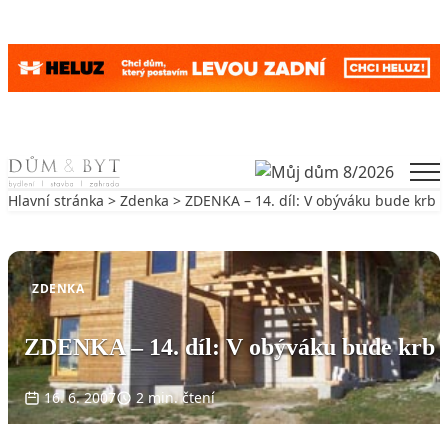
Skip to content
Men
Hlavní stránka
>
Zdenka
> ZDENKA – 14. díl: V obýváku bude krb
Zpět na Zdenka
ZDENKA
ZDENKA – 14. díl: V obýváku bude krb
16. 6. 2007
2 min. čtení