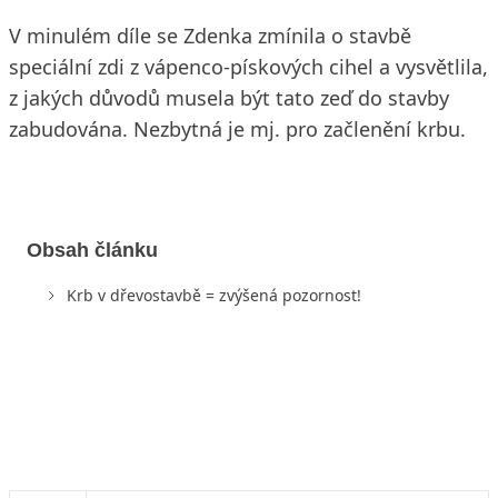
V minulém díle se Zdenka zmínila o stavbě
speciální zdi z vápenco-pískových cihel a vysvětlila,
z jakých důvodů musela být tato zeď do stavby
zabudována. Nezbytná je mj. pro začlenění krbu.
Obsah článku
Krb v dřevostavbě = zvýšená pozornost!