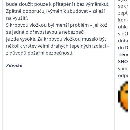
bude sloužit pouze k přitápění ( bez výměníku).
se ch
Zpětně doporučuji výměník zbudovat – záleží
zepta
na využití.
konk
S krbovou vložkou byl menší problém – jelikož
ohled
se jedná o dřevostavbu a nebezpečí
vložt
je zde vysoké. Za krbovou vložkou muselo být
dota
několik vrstev velmi drahých tepelných izolací –
do
D
z důvodů požární bezpečnosti.
tém
SHO
Zdenka
vám j
odpo