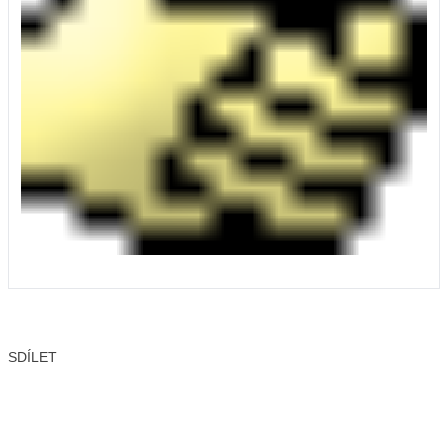
SDÍLET
Facebook
X
LinkedIn
Email