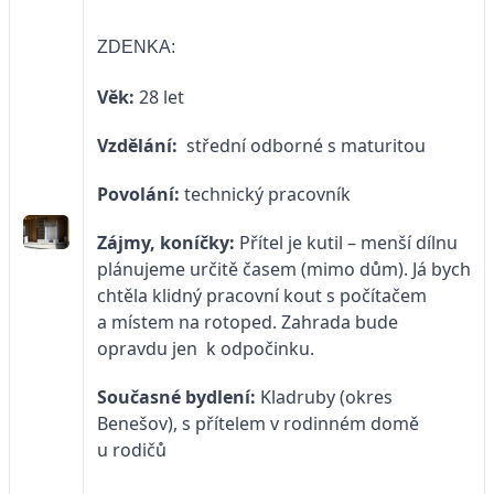
ZDENKA:
Věk:
28 let
Vzdělání:
střední odborné s maturitou
Povolání:
technický pracovník
Zájmy, koníčky:
Přítel je kutil – menší dílnu
plánujeme určitě časem (mimo dům). Já bych
chtěla klidný pracovní kout s počítačem
a místem na rotoped. Zahrada bude
opravdu jen k odpočinku.
Současné bydlení:
Kladruby (okres
Benešov), s přítelem v rodinném domě
u rodičů