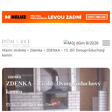
Skip to content
Men
Hlavní stránka
>
Zdenka
> ZDENKA – 15. díl: Dvouprůduchový
komín
Zpět na Zdenka
ZDENKA
ZDENKA – 15. díl: Dvouprůduchový
komín
10. 7. 2007
2 min. čtení