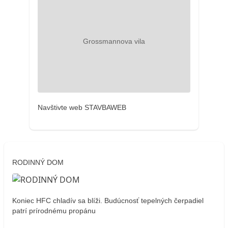
Navštivte web STAVBAWEB
RODINNÝ DOM
Koniec HFC chladív sa blíži. Budúcnosť tepelných čerpadiel
patrí prírodnému propánu