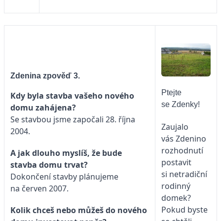
Zdenina zpověď 3.
Ptejte
Kdy byla stavba vašeho nového
se Zdenky!
domu zahájena?
Se stavbou jsme započali 28. října
Zaujalo
2004.
vás Zdenino
rozhodnutí
A jak dlouho myslíš, že bude
postavit
stavba domu trvat?
si netradiční
Dokončení stavby plánujeme
rodinný
na červen 2007.
domek?
Pokud byste
Kolik chceš nebo můžeš do nového