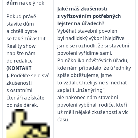
dům
na celý rok.
Jaké máš zkušenosti
s vyřizováním potřebných
Pokud právě
lejster na úřadech?
stavíte dům
Vyběhat stavební povolení
a chtěli byste
byl nadlidský výkon! Nejdříve
se také zúčastnit
jsme se rozhodli, že si stavební
Reality show,
povolení vyřídíme sami.
napište nám
Po několika návštěvách úřadu,
do redakce
kde nám připadalo, že úředníky
(KONTAKT
spíše obtěžujeme, jsme
).
Podělíte se o své
to vzdali. Chtěli jsme si nechat
zkušenosti
zaplatit „inženýring“,
s ostatními
ale nakonec nám stavební
čtenáři a získáte
povolení vyběhali rodiče, kteří
od nás dárek.
už měli nějaké zkušenosti a víc
času.