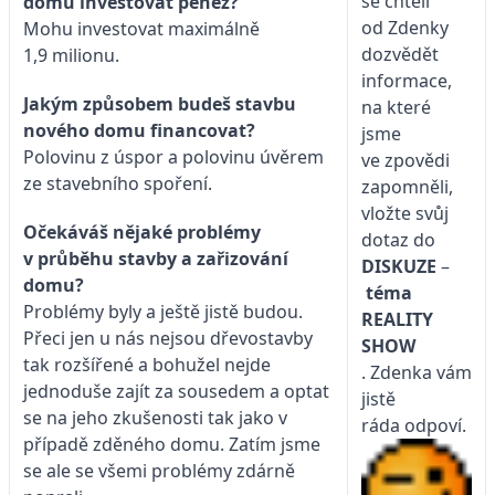
se chtěli
domu investovat peněz?
od Zdenky
Mohu investovat maximálně
dozvědět
1,9 milionu.
informace,
Jakým způsobem budeš stavbu
na které
nového domu financovat?
jsme
Polovinu z úspor a polovinu úvěrem
ve zpovědi
ze stavebního spoření.
zapomněli,
vložte svůj
Očekáváš nějaké problémy
dotaz do
v průběhu stavby a zařizování
DISKUZE
–
domu?
téma
Problémy byly a ještě jistě budou.
REALITY
Přeci jen u nás nejsou dřevostavby
SHOW
tak rozšířené a bohužel nejde
. Zdenka vám
jednoduše zajít za sousedem a optat
jistě
se na jeho zkušenosti tak jako v
ráda odpoví.
případě zděného domu. Zatím jsme
se ale se všemi problémy zdárně