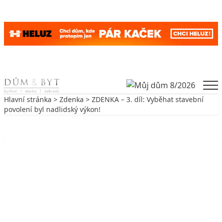
Skip to content
Men
Hlavní stránka
>
Zdenka
> ZDENKA – 3. díl: Vyběhat stavební
povolení byl nadlidský výkon!
Zpět na Zdenka
ZDENKA
ZDENKA – 3. díl: Vyběhat stavební
povolení byl nadlidský výkon!
21. 12. 2006
3 min. čtení