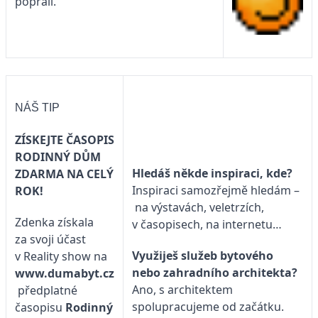
poprali.
NÁŠ TIP
ZÍSKEJTE ČASOPIS
RODINNÝ DŮM
Hledáš někde inspiraci, kde?
ZDARMA NA CELÝ
Inspiraci samozřejmě hledám –
ROK!
na výstavách, veletrzích,
Zdenka získala
v časopisech, na internetu…
za svoji účast
Využiješ služeb bytového
v Reality show na
nebo zahradního architekta?
www.dumabyt.cz
Ano, s architektem
předplatné
spolupracujeme od začátku.
časopisu
Rodinný