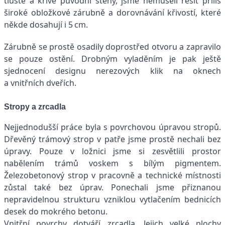
tlusté a křivé původní stěny, jsme nemuseli řešit příliš
široké obložkové zárubně a dorovnávání křivostí, které
někde dosahují i 5 cm.
Zárubně se prostě osadily doprostřed otvoru a zapravilo
se pouze ostění. Drobným vyladěním je pak ještě
sjednocení designu nerezových klik na oknech
a vnitřních dveřích.
Stropy a zrcadla
Nejjednodušší práce byla s povrchovou úpravou stropů.
Dřevěný trámový strop v patře jsme prostě nechali bez
úpravy. Pouze v ložnici jsme si zesvětlili prostor
nabělením trámů voskem s bílým pigmentem.
Železobetonový strop v pracovně a technické místnosti
zůstal také bez úprav. Ponechali jsme přiznanou
nepravidelnou strukturu vzniklou vytlačením bednicích
desek do mokrého betonu.
Vnitřní povrchy dotváří zrcadla. Jejich velké plochy