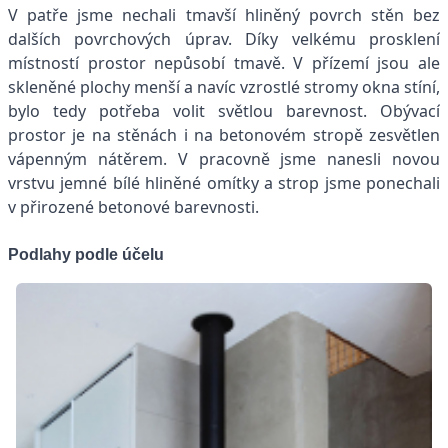
V patře jsme nechali tmavší hliněný povrch stěn bez
dalších povrchových úprav. Díky velkému prosklení
místností prostor nepůsobí tmavě. V přízemí jsou ale
skleněné plochy menší a navíc vzrostlé stromy okna stíní,
bylo tedy potřeba volit světlou barevnost. Obývací
prostor je na stěnách i na betonovém stropě zesvětlen
vápenným nátěrem. V pracovně jsme nanesli novou
vrstvu jemné bílé hliněné omítky a strop jsme ponechali
v přirozené betonové barevnosti.
Podlahy podle účelu