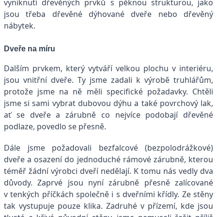
vyniknutí dřevěných prvků s pěknou strukturou, jako
jsou třeba dřevěné dýhované dveře nebo dřevěný
nábytek.
Dveře na míru
Dalším prvkem, který vytváří velkou plochu v interiéru,
jsou vnitřní dveře. Ty jsme zadali k výrobě truhlářům,
protože jsme na ně měli specifické požadavky. Chtěli
jsme si sami vybrat dubovou dýhu a také povrchový lak,
ať se dveře a zárubně co nejvíce podobají dřevěné
podlaze, povedlo se přesně.
Dále jsme požadovali bezfalcové (bezpolodrážkové)
dveře a osazení do jednoduché rámové zárubně, kterou
téměř žádní výrobci dveří nedělají. K tomu nás vedly dva
důvody. Zaprvé jsou nyní zárubně přesně zalícované
v tenkých příčkách společně i s dveřními křídly. Ze stěny
tak vystupuje pouze klika. Zadruhé v přízemí, kde jsou