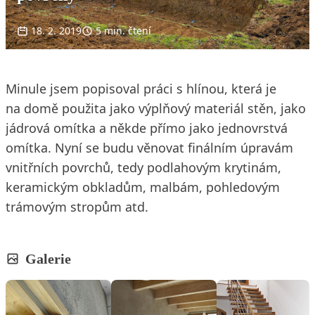
18. 2. 2019
5 min. čtení
Minule jsem popisoval práci s hlínou, která je
na domě použita jako výplňový materiál stěn, jako
jádrová omítka a někde přímo jako jednovrstvá
omítka. Nyní se budu věnovat finálním úpravám
vnitřních povrchů, tedy podlahovým krytinám,
keramickým obkladům, malbám, pohledovým
trámovým stropům atd.
Galerie