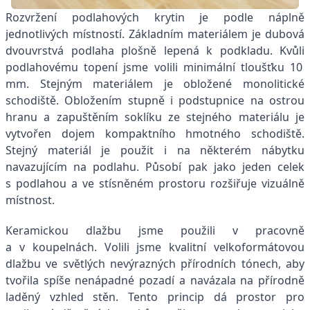
Rozvržení podlahových krytin je podle náplně
jednotlivých místností. Základním materiálem je dubová
dvouvrstvá podlaha plošně lepená k podkladu. Kvůli
podlahovému topení jsme volili minimální tloušťku 10
mm. Stejným materiálem je obložené monolitické
schodiště. Obložením stupně i podstupnice na ostrou
hranu a zapuštěním soklíku ze stejného materiálu je
vytvořen dojem kompaktního hmotného schodiště.
Stejný materiál je použit i na některém nábytku
navazujícím na podlahu. Působí pak jako jeden celek
s podlahou a ve stísněném prostoru rozšiřuje vizuálně
místnost.
Keramickou dlažbu jsme použili v pracovně
a v koupelnách. Volili jsme kvalitní velkoformátovou
dlažbu ve světlých nevýrazných přírodních tónech, aby
tvořila spíše nenápadné pozadí a navázala na přírodně
laděný vzhled stěn. Tento princip dá prostor pro