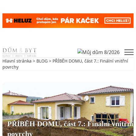
Skip to content
Men
Hlavní stránka
>
BLOG
> PŘÍBĚH DOMU, část 7.: Finální vnitřní
povrchy
Zpět na BLOG
BLOG
PŘÍBĚH DOMU, část 7.: Finální vnitřní
povrchy