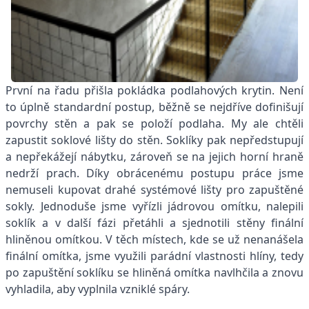
První na řadu přišla pokládka podlahových krytin. Není
to úplně standardní postup, běžně se nejdříve dofinišují
povrchy stěn a pak se položí podlaha. My ale chtěli
zapustit soklové lišty do stěn. Soklíky pak nepředstupují
a nepřekážejí nábytku, zároveň se na jejich horní hraně
nedrží prach. Díky obrácenému postupu práce jsme
nemuseli kupovat drahé systémové lišty pro zapuštěné
sokly. Jednoduše jsme vyřízli jádrovou omítku, nalepili
soklík a v další fázi přetáhli a sjednotili stěny finální
hliněnou omítkou. V těch místech, kde se už nenanášela
finální omítka, jsme využili parádní vlastnosti hlíny, tedy
po zapuštění soklíku se hliněná omítka navlhčila a znovu
vyhladila, aby vyplnila vzniklé spáry.