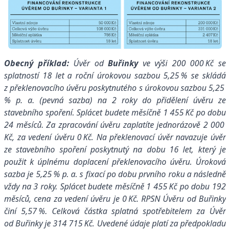
Obecný příklad:
Úvěr od
Buřinky
ve výši 200 000 Kč se
splatností 18 let a roční úrokovou sazbou 5,25 % se skládá
z překlenovacího úvěru poskytnutého s úrokovou sazbou 5,25
% p. a. (pevná sazba) na 2 roky do přidělení úvěru ze
stavebního spoření. Splácet budete měsíčně 1 455 Kč po dobu
24 měsíců. Za zpracování úvěru zaplatíte jednorázově 2 000
Kč, za vedení úvěru 0 Kč. Na překlenovací úvěr navazuje úvěr
ze stavebního spoření poskytnutý na dobu 16 let, který je
použit k úplnému doplacení překlenovacího úvěru. Úroková
sazba je 5,25 % p. a. s fixací po dobu prvního roku a následně
vždy na 3 roky. Splácet budete měsíčně 1 455 Kč po dobu 192
měsíců, cena za vedení úvěru je 0 Kč. RPSN Úvěru od Buřinky
činí 5,57 %. Celková částka splatná spotřebitelem za Úvěr
od Buřinky je 314 715 Kč. Uvedené údaje platí za předpokladu