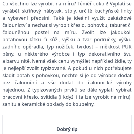
Co všechno lze vyrobit na míru? Téměř cokoli! Vyplatí se
vyrábět skříňový nábytek, stoly, určitě kuchyňské linky
a vybavení předsíní. Také je ideální využít zakázkové
čalounictví a nechat si vyrobit křeslo, pohovku, taburet či
čalouněnou postel na míru. Zvolit lze jakoukoli
potahovou látku či kůži, výšku a tvar područky, výšku
zadního opěradla, typ nožiček, tvrdost – měkkost PUR
pěny, u některého výrobce i typ dekorativního švu
a barvu nitě. Nemá však cenu vymýšlet například židle, ty
je nejlepší zvolit typizované. A pokud u nich potřebujete
sladit potah s pohovkou, nechte si je od výrobce dodat
bez čalounění a vše dodat do čalounické výroby
najednou. Z typizovaných prvků se dále vyplatí vybírat
pracovní křeslo, svítidla (i když i ta lze vyrobit na míru),
sanitu a keramické obklady do koupelny.
Dobrý tip