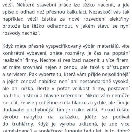
větší. Některé stavební práce lze těžko nacenit, a jde
spíše o odhad než přesnou kalkulaci. Nezaskočí vás tak
například větší částka za nové rozvedení elektřiny,
protože lze těžko odhadnout, v jakém stavu se nyní
rozvody nachází.
Když máte přesně vyspecifikovaný výběr materiálů, víte
konkrétní vybavení, znáte rozměry, je čas na poptání
realizační firmy. Nechte si realizaci nacenit u více firem,
ať máte srovnání nejen s cenou, ale také s přístupem
a servisem. Pak vyberte tu, která vám přijde nejsolidnější
a jejich cenová nabídka není ani nestandardně vysoká,
ale ani nízká. Berte v potaz velikost firmy, postavení
na trhu, historii a hlavně reference. Nikdo vám nemůže
zaručit, že vše proběhne zcela hladce a rychle, ale čím je
dodavatel pochybnější, tím je riziko větší. Pokud řešíte
výrobu nábytku na zakázku, jděte se podívat
do truhlárny. Když je výroba uklizená, je zde více
zaměstnanců a společnost funguje řadu let, je to dobrý