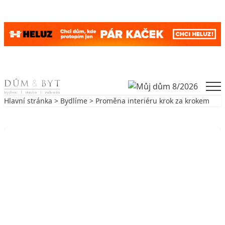
Skip to content
Men
Hlavní stránka
>
Bydlíme
> Proměna interiéru krok za krokem
Zpět na Bydlíme
BYDLÍME
Proměna interiéru krok za krokem
6. 9. 2019
7 min. čtení