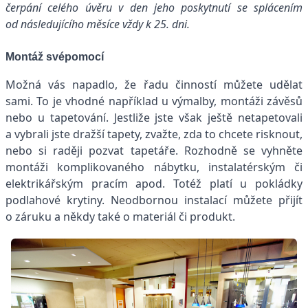
čerpání celého úvěru v den jeho poskytnutí se splácením
od následujícího měsíce vždy k 25. dni.
Montáž svépomocí
Možná vás napadlo, že řadu činností můžete udělat
sami. To je vhodné například u výmalby, montáži závěsů
nebo u tapetování. Jestliže jste však ještě netapetovali
a vybrali jste dražší tapety, zvažte, zda to chcete risknout,
nebo si raději pozvat tapetáře. Rozhodně se vyhněte
montáži komplikovaného nábytku, instalatérským či
elektrikářským pracím apod. Totéž platí u pokládky
podlahové krytiny. Neodbornou instalací můžete přijít
o záruku a někdy také o materiál či produkt.