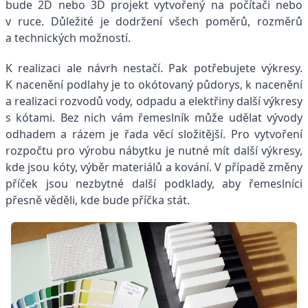
bude 2D nebo 3D projekt vytvořený na počítači nebo
v ruce. Důležité je dodržení všech poměrů, rozměrů
a technických možností.
K realizaci ale návrh nestačí. Pak potřebujete výkresy.
K nacenění podlahy je to okótovaný půdorys, k nacenění
a realizaci rozvodů vody, odpadu a elektřiny další výkresy
s kótami. Bez nich vám řemeslník může udělat vývody
odhadem a rázem je řada věcí složitější. Pro vytvoření
rozpočtu pro výrobu nábytku je nutné mít další výkresy,
kde jsou kóty, výběr materiálů a kování. V případě změny
příček jsou nezbytné další podklady, aby řemeslníci
přesně věděli, kde bude příčka stát.