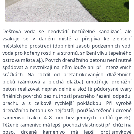
Dešťová voda se neodvádí bezúčelně kanalizací, ale
vsakuje se v daném místě a přispívá ke zlepšení
městského prostředí (doplnění zásob podzemních vod,
voda pro kořeny rostlin a stromů, snížení vlivu tepelného
ostrova města aj.). Povrch drenážního betonu není nutné
spádovat a nevznikají na něm louže ani při intenzivních
srážkách. Na rozdíl od prefabrikovaných dlažebních
bloků (zámková a plochá dlažba) umožňuje drenážní
beton realizovat nepravidelné a složité půdorysné tvary
finálních povrchů bez nutnosti pracného řezání, odpadu,
prachu a s celkově rychlejší pokládkou. Při výrobě
drenážního betonu se nejčastěji používá těžené i drcené
kamenivo frakce 4–8 mm bez jemných podílů (písek).
Těžené kamenivo má lepší pochozí vlastnosti při chůzi na
boso, drcené kamenivo má lepší protismykové