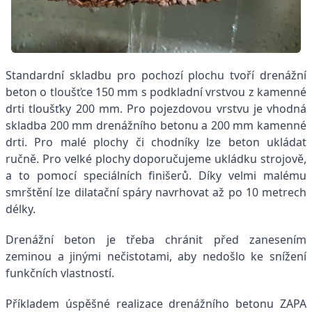
Standardní skladbu pro pochozí plochu tvoří drenážní
beton o tloušťce 150 mm s podkladní vrstvou z kamenné
drti tloušťky 200 mm. Pro pojezdovou vrstvu je vhodná
skladba 200 mm drenážního betonu a 200 mm kamenné
drti. Pro malé plochy či chodníky lze beton ukládat
ručně. Pro velké plochy doporučujeme ukládku strojově,
a to pomocí speciálních finišerů. Díky velmi malému
smrštění lze dilatační spáry navrhovat až po 10 metrech
délky.
Drenážní beton je třeba chránit před zanesením
zeminou a jinými nečistotami, aby nedošlo ke snížení
funkčních vlastností.
Příkladem úspěšné realizace drenážního betonu ZAPA