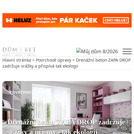
Skip to content
Men
Hlavní stránka
>
Povrchové úpravy
> Drenážní beton ZAPA DROP
zadržuje srážky a přispívá tak ekologii
Zpět na Povrchové úpravy
POVRCHOVÉ ÚPRAVY
Drenážní beton ZAPA DROP zadržuje
srážky a přispívá tak ekologii