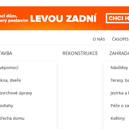
O NÁS
ČASOPIS
TAVBA
REKONSTRUKCE
ZAHRAD
vépomocí
Návštěvy
kna, dveře
Terasy, b
ovrchové úpravy
Jezírka a
odlahy
Péče o z
třecha domu
Květiny