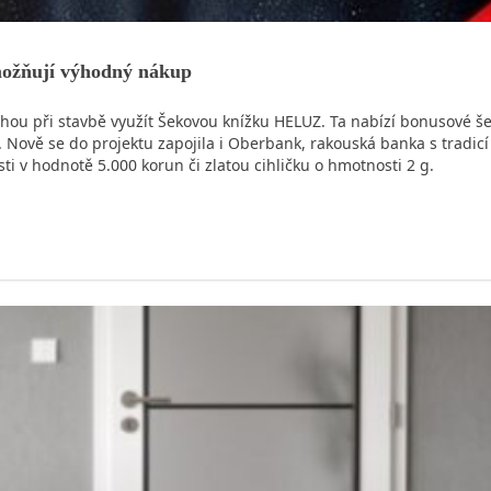
možňují výhodný nákup
mohou při stavbě využít Šekovou knížku HELUZ. Ta nabízí bonusové 
í. Nově se do projektu zapojila i Oberbank, rakouská banka s tradic
sti v hodnotě 5.000 korun či zlatou cihličku o hmotnosti 2 g.