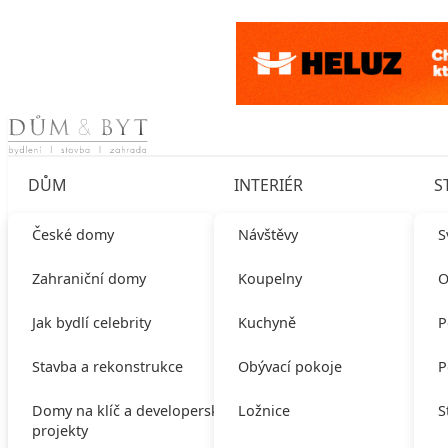
Skip to content
DŮM
INTERIÉR
S
České domy
Návštěvy
S
Zahraniční domy
Koupelny
O
Jak bydlí celebrity
Kuchyně
P
Stavba a rekonstrukce
Obývací pokoje
P
Domy na klíč a developerské
Ložnice
S
projekty