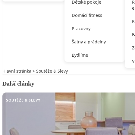
Dětské pokoje
R
e
Domácí fitness
K
Pracovny
F
Šatny a prádelny
Z
Bydlíme
V
Hlavní stránka
>
Soutěže & Slevy
Další články
SOUTĚŽE & SLEVY