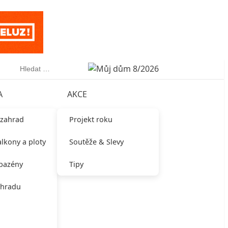
Vyhledávání
A
AKCE
 zahrad
Projekt roku
alkony a ploty
Soutěže & Slevy
 bazény
Tipy
ahradu