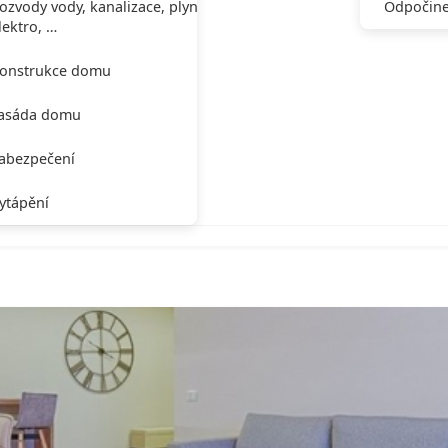
ozvody vody, kanalizace, plynu,
Odpočine
lektro, …
onstrukce domu
asáda domu
abezpečení
ytápění