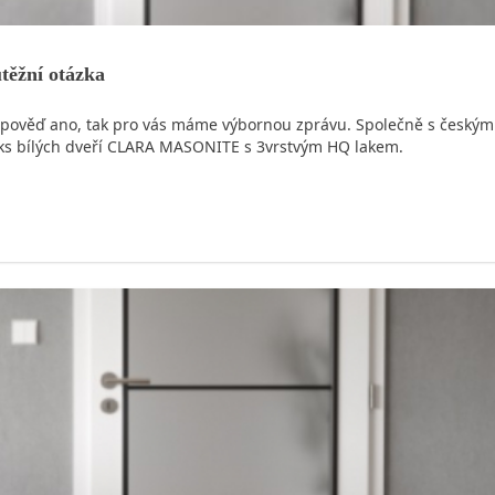
těžní otázka
še odpověď ano, tak pro vás máme výbornou zprávu. Společně s česk
 3 ks bílých dveří CLARA MASONITE s 3vrstvým HQ lakem.