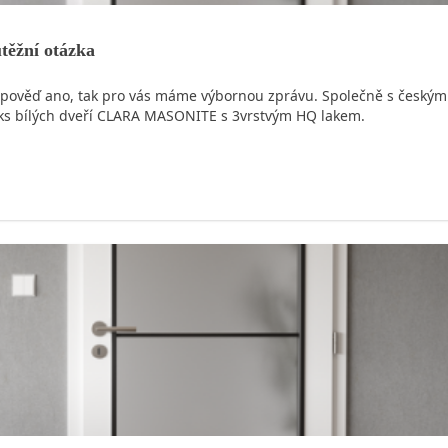
těžní otázka
še odpověď ano, tak pro vás máme výbornou zprávu. Společně s česk
 3 ks bílých dveří CLARA MASONITE s 3vrstvým HQ lakem.