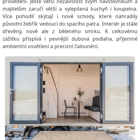
provedení. Ještě větší nezávislost svým návštěvníkům a
majitelům zaručí větší a vylepšená kuchyň i koupelna.
Více pohodlí skýtají i nové schody, které nahradily
původní žebřík vedoucí do spacího patra. Interiér je stále
dřevěný, nově ale z běleného smrku. K celkovému
zážitku přispívá i pevnější dubová podlaha, příjemné
ambientní osvětlení a precizní čalounění.