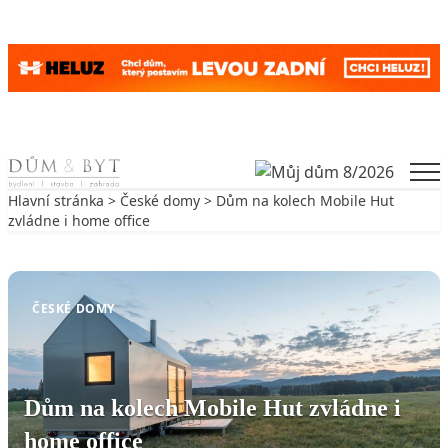
Skip to content
Men
Hlavní stránka
>
České domy
> Dům na kolech Mobile Hut
zvládne i home office
Zpět na České domy
ČESKÉ DOMY
Dům na kolech Mobile Hut zvládne i
home office