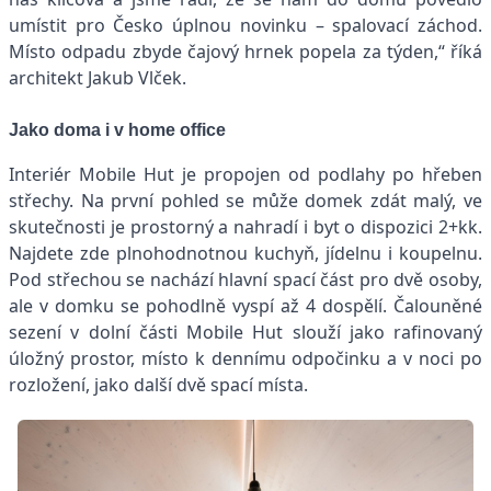
umístit pro Česko úplnou novinku – spalovací záchod.
Místo odpadu zbyde čajový hrnek popela za týden,“ říká
architekt Jakub Vlček.
Jako doma i v home office
Interiér Mobile Hut je propojen od podlahy po hřeben
střechy. Na první pohled se může domek zdát malý, ve
skutečnosti je prostorný a nahradí i byt o dispozici 2+kk.
Najdete zde plnohodnotnou kuchyň, jídelnu i koupelnu.
Pod střechou se nachází hlavní spací část pro dvě osoby,
ale v domku se pohodlně vyspí až 4 dospělí. Čalouněné
sezení v dolní části Mobile Hut slouží jako rafinovaný
úložný prostor, místo k dennímu odpočinku a v noci po
rozložení, jako další dvě spací místa.