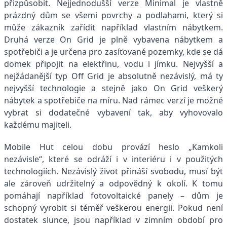
přizpůsobit. Nejjednodušší verze Minimal je vlastně
prázdný dům se všemi povrchy a podlahami, který si
může zákazník zařídit například vlastním nábytkem.
Druhá verze On Grid je plně vybavena nábytkem a
spotřebiči a je určena pro zasíťované pozemky, kde se dá
domek připojit na elektřinu, vodu i jímku. Nejvyšší a
nejžádanější typ Off Grid je absolutně nezávislý, má ty
nejvyšší technologie a stejně jako On Grid veškerý
nábytek a spotřebiče na míru. Nad rámec verzí je možné
vybrat si dodatečné vybavení tak, aby vyhovovalo
každému majiteli.
Mobile Hut celou dobu provází heslo „Kamkoli
nezávisle“, které se odráží i v interiéru i v použitých
technologiích. Nezávislý život přináší svobodu, musí být
ale zároveň udržitelný a odpovědný k okolí. K tomu
pomáhají například fotovoltaické panely – dům je
schopný vyrobit si téměř veškerou energii. Pokud není
dostatek slunce, jsou například v zimním období pro