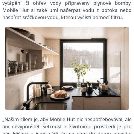
vytápění či ohřev vody připraveny plynové bomby.
Mobile Hut si také umí načerpat vodu z potoka nebo
nasbírat srážkovou vodu, kterou vyčistí pomocí filtru.
„Našim cílem je, aby Mobile Hut nic nespotřebovával, ale
ani nevypouštěl. Šetrnost k životnímu prostředí je pro
nás klíčová a jsme rádi, že se nám do domu povedlo