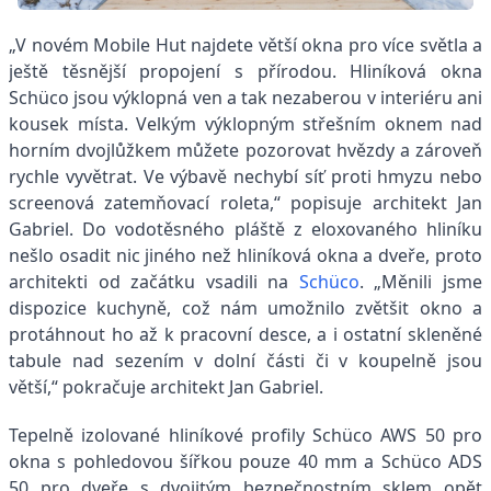
„V novém Mobile Hut najdete větší okna pro více světla a
ještě těsnější propojení s přírodou. Hliníková okna
Schüco jsou výklopná ven a tak nezaberou v interiéru ani
kousek místa. Velkým výklopným střešním oknem nad
horním dvojlůžkem můžete pozorovat hvězdy a zároveň
rychle vyvětrat. Ve výbavě nechybí síť proti hmyzu nebo
screenová zatemňovací roleta,“ popisuje architekt Jan
Gabriel. Do vodotěsného pláště z eloxovaného hliníku
nešlo osadit nic jiného než hliníková okna a dveře, proto
architekti od začátku vsadili na
Schüco
. „Měnili jsme
dispozice kuchyně, což nám umožnilo zvětšit okno a
protáhnout ho až k pracovní desce, a i ostatní skleněné
tabule nad sezením v dolní části či v koupelně jsou
větší,“ pokračuje architekt Jan Gabriel.
Tepelně izolované hliníkové profily Schüco AWS 50 pro
okna s pohledovou šířkou pouze 40 mm a Schüco ADS
50 pro dveře s dvojitým bezpečnostním sklem opět