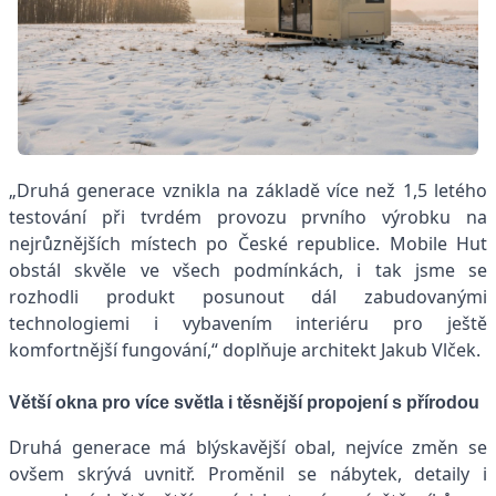
„Druhá generace vznikla na základě více než 1,5 letého
testování při tvrdém provozu prvního výrobku na
nejrůznějších místech po České republice. Mobile Hut
obstál skvěle ve všech podmínkách, i tak jsme se
rozhodli produkt posunout dál zabudovanými
technologiemi i vybavením interiéru pro ještě
komfortnější fungování,“ doplňuje architekt Jakub Vlček.
Větší okna pro více světla i těsnější propojení s přírodou
Druhá generace má blýskavější obal, nejvíce změn se
ovšem skrývá uvnitř. Proměnil se nábytek, detaily i