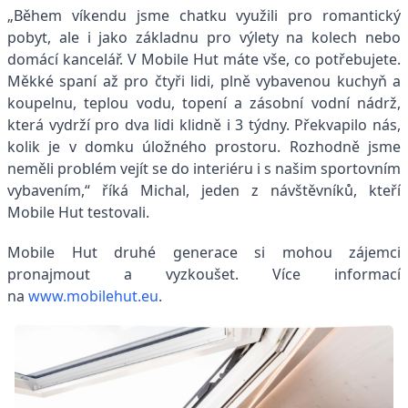
„Během víkendu jsme chatku využili pro romantický
pobyt, ale i jako základnu pro výlety na kolech nebo
domácí kancelář. V Mobile Hut máte vše, co potřebujete.
Měkké spaní až pro čtyři lidi, plně vybavenou kuchyň a
koupelnu, teplou vodu, topení a zásobní vodní nádrž,
která vydrží pro dva lidi klidně i 3 týdny. Překvapilo nás,
kolik je v domku úložného prostoru. Rozhodně jsme
neměli problém vejít se do interiéru i s našim sportovním
vybavením,“ říká Michal, jeden z návštěvníků, kteří
Mobile Hut testovali.
Mobile Hut druhé generace si mohou zájemci
pronajmout a vyzkoušet. Více informací
na
www.mobilehut.eu
.