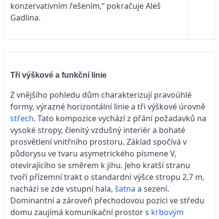
konzervativním řešením,“ pokračuje Aleš
Gadlina.
Tři výškové a funkční linie
Z vnějšího pohledu dům charakterizují pravoúhlé
formy, výrazné horizontální linie a tři výškové úrovně
střech
. Tato kompozice vychází z přání požadavků na
vysoké stropy, členitý vzdušný interiér a bohaté
prosvětlení vnitřního prostoru. Základ spočívá v
půdorysu ve tvaru asymetrického písmene V,
otevírajícího se směrem k jihu. Jeho kratší stranu
tvoří přízemní trakt o standardní výšce stropu 2,7 m,
nachází se zde vstupní hala,
šatna
a sezení.
Dominantní a zároveň přechodovou pozici ve středu
domu zaujímá komunikační prostor s
krbovým