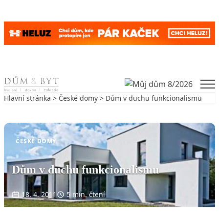
Skip to content
Men
Hlavní stránka
>
České domy
> Dům v duchu funkcionalismu
Zpět na České domy
ČESKÉ DOMY
Dům v duchu funkcionalismu
18. 4. 2011
5 min. čtení