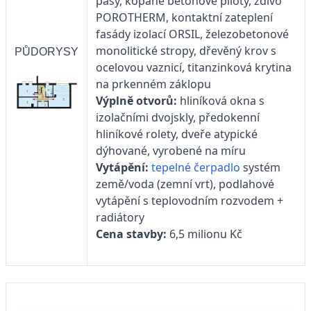
pasy, kopané betonové piloty, zdivo
POROTHERM, kontaktní zateplení
fasády izolací ORSIL, železobetonové
monolitické stropy, dřevěný krov s
PŮDORYSY
ocelovou vaznicí, titanzinková krytina
na prkenném záklopu
Výplně otvorů:
hliníková okna s
izolačními dvojskly, předokenní
hliníkové rolety, dveře atypické
dýhované, vyrobené na míru
Vytápění:
tepelné čerpadlo
systém
země/voda (zemní vrt), podlahové
vytápění s teplovodním rozvodem +
radiátory
Cena stavby:
6,5 milionu Kč