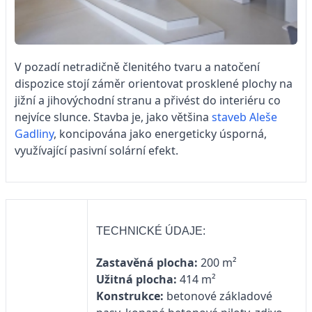
V pozadí netradičně členitého tvaru a natočení
dispozice stojí záměr orientovat prosklené plochy na
jižní a jihovýchodní stranu a přivést do interiéru co
nejvíce slunce. Stavba je, jako většina
staveb Aleše
Gadliny
, koncipována jako energeticky úsporná,
využívající pasivní solární efekt.
TECHNICKÉ ÚDAJE:
Zastavěná plocha:
200 m²
Užitná plocha:
414 m²
Konstrukce:
betonové základové