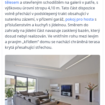
tělesem
a otevřeným schodištěm na galerii v patře, s
výškovou úrovní stropu 4,10 m. Tato část dispozice
volně přechází v podsklepený trakt obsahující v
suterénu zázemí, v přízemí garáž,
pokoj pro hosta
s
příslušenstvím a kuchyň s jídelnou. Směrem do
zahrady na jídelní část navazuje zasklený bazén, který
dosud nebyl realizován. Ve vnitřním rohu mezi levým
a pravým „křídlem“ domu se nachází chráněná terasa
krytá přesahující střechou.