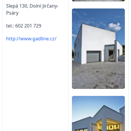
Slepá 130, Dolní Jirčany-
Psáry
tel.: 602 201 729
http://www.gadline.cz/