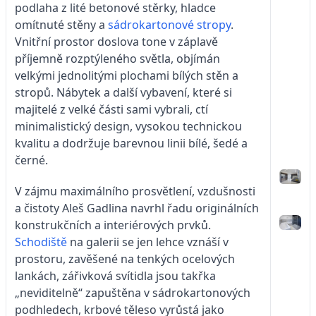
podlaha z lité betonové stěrky, hladce
omítnuté stěny a
sádrokartonové stropy
.
Vnitřní prostor doslova tone v záplavě
příjemně rozptýleného světla, objímán
velkými jednolitými plochami bílých stěn a
stropů. Nábytek a další vybavení, které si
majitelé z velké části sami vybrali, ctí
minimalistický design, vysokou technickou
kvalitu a dodržuje barevnou linii bílé, šedé a
černé.
V zájmu maximálního prosvětlení, vzdušnosti
a čistoty Aleš Gadlina navrhl řadu originálních
konstrukčních a interiérových prvků.
Schodiště
na galerii se jen lehce vznáší v
prostoru, zavěšené na tenkých ocelových
lankách, zářivková svítidla jsou takřka
„neviditelně“ zapuštěna v sádrokartonových
podhledech, krbové těleso vyrůstá jako