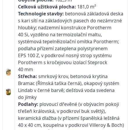
Celková užitková plocha:
181,0 m²
Technologie stavby:
betonová základová deska
s kari sítí na základových pasech do nezámrzné
hloubky; nadzemní konstrukce Porotherm
40 Si, vyzděno na termoizolační maltu,
systémová tepelněizolační omítka Porotherm;
podlaha přízemí zateplena polystyrenem
EPS 100 Z, v podkroví nosný strop systému
Porotherm s kročejovou izolací Steprock
40 mm
Střecha:
smrkový krov, betonová krytina
Bramac (Římská taška černá), okapový systém
Lindab v černé barvě; dešťová voda svedena
do jímky
Podlahy:
plovoucí dřevěné (v obývacím pokoji
třešeň královská, v podkroví buk světlý),
keramická dlažba (v přízemí španělská leštěná
40 x 40 cm, koupelna v podkroví Villeroy & Boch)