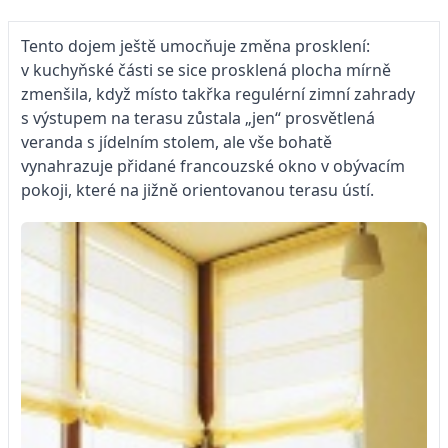
Tento dojem ještě umocňuje změna prosklení:
v kuchyňské části se sice prosklená plocha mírně
zmenšila, když místo takřka regulérní zimní zahrady
s výstupem na terasu zůstala „jen“ prosvětlená
veranda s jídelním stolem, ale vše bohatě
vynahrazuje přidané francouzské okno v obývacím
pokoji, které na jižně orientovanou terasu ústí.