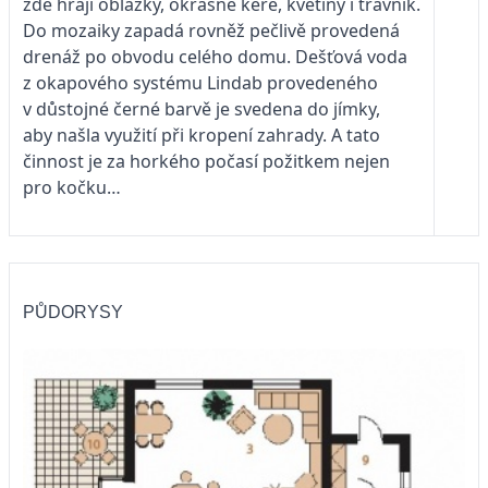
zde hrají oblázky, okrasné keře, květiny i trávník.
Do mozaiky zapadá rovněž pečlivě provedená
drenáž po obvodu celého domu. Dešťová voda
z okapového systému Lindab provedeného
v důstojné černé barvě je svedena do jímky,
aby našla využití při kropení zahrady. A tato
činnost je za horkého počasí požitkem nejen
pro kočku…
PŮDORYSY