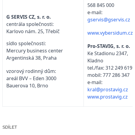
568 845 000
e-mail:
G SERVIS CZ, s. r. o.
gservis@gservis.cz
centrála společnosti:
Karlovo nám. 25, Třebíč
www.vybersidum.cz
sídlo společnosti:
Pro-STAVIG, s. r. o.
Mercury business center
Ke Stadionu 2347,
Argentinská 38, Praha
Kladno
tel./fax: 312 249 619
vzorový rodinný dům:
mobil: 777 286 347
areál BVV – Eden 3000
e-mail:
Bauerova 10, Brno
kral@prostavig.cz
www.prostavig.cz
SDÍLET