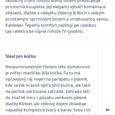
Skutečný trumf tohoto domu ovšem představuje
prostorná koupelna. Její eleganci vytváří kombinace
obkladů, dlažeb a nábytku Villeroy & Boch s velkým
proskleným sprchovým boxem a smaltovanou vanou
Kaldewei. Tepelný komfort zajišťují jak radiátor,
tak i elektrické topné rohože (V-systém).
Slast pro kočku
Neopominutelným členem této domácnosti
je zvířecí mazlíček: bílá kočka. Ta tu má
opravdový ráj: nejen na parapetu v jídelně,
kde se tak krásně opírá jižní slunce, ale také
na pečlivě udržované zahradě. Zahrada těží
do značné míry z půvabu venkovní pálené
dlažby Klinker, ale celkový dojem dolaďuje
nápaditá kompozice tvarů a barev. Svou roli