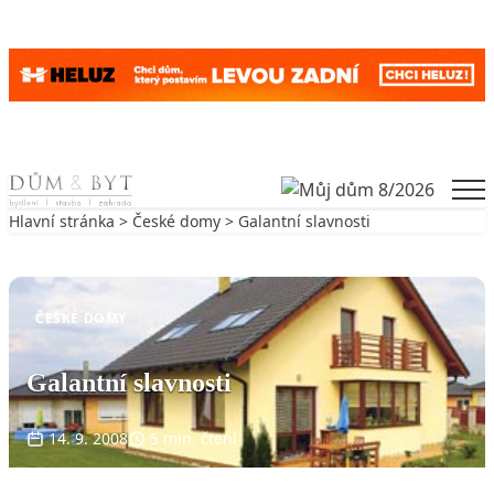
Skip to content
Men
Hlavní stránka
>
České domy
> Galantní slavnosti
Zpět na České domy
ČESKÉ DOMY
Galantní slavnosti
14. 9. 2008
5 min. čtení