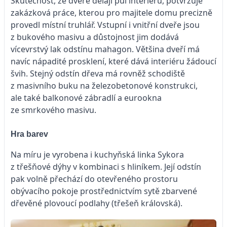
Skutečnost, že dveře dělají půl interiéru, potvrzuje
zakázková práce, kterou pro majitele domu precizně
provedl místní truhlář. Vstupní i vnitřní dveře jsou
z bukového masivu a důstojnost jim dodává
vícevrstvý lak odstínu mahagon. Většina dveří má
navíc nápadité prosklení, které dává interiéru žádoucí
švih. Stejný odstín dřeva má rovněž schodiště
z masivního buku na železobetonové konstrukci,
ale také balkonové zábradlí a eurookna
ze smrkového masivu.
Hra barev
Na míru je vyrobena i kuchyňská linka Sykora
z třešňové dýhy v kombinaci s hliníkem. Její odstín
pak volně přechází do otevřeného prostoru
obývacího pokoje prostřednictvím sytě zbarvené
dřevěné plovoucí podlahy (třešeň královská).