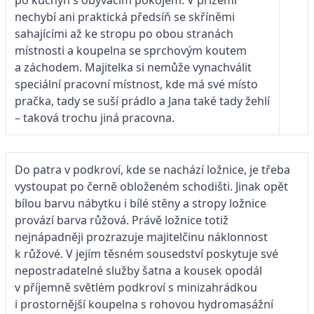
nechybí ani praktická předsíň se skříněmi
sahajícími až ke stropu po obou stranách
místnosti a koupelna se sprchovým koutem
a záchodem. Majitelka si nemůže vynachválit
speciální pracovní místnost, kde má své místo
pračka, tady se suší prádlo a Jana také tady žehlí
– taková trochu jiná pracovna.
Do patra v podkroví, kde se nachází ložnice, je třeba
vystoupat po černě obloženém schodišti. Jinak opět
bílou barvu nábytku i bílé stěny a stropy ložnice
provází barva růžová. Právě ložnice totiž
nejnápadněji prozrazuje majitelčinu náklonnost
k růžové. V jejím těsném sousedství poskytuje své
nepostradatelné služby šatna a kousek opodál
v příjemně světlém podkroví s minizahrádkou
i prostornější koupelna s rohovou hydromasážní