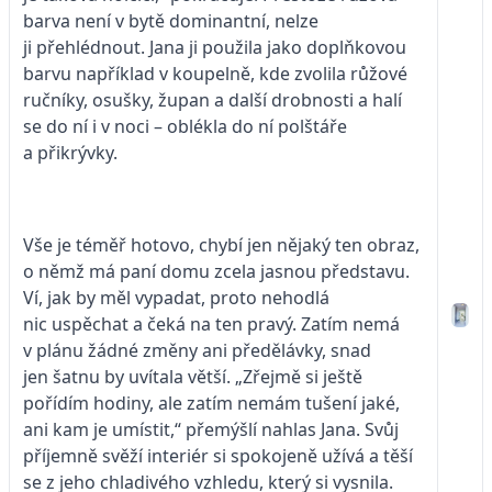
barva není v bytě dominantní, nelze
ji přehlédnout. Jana ji použila jako doplňkovou
barvu například v koupelně, kde zvolila růžové
ručníky, osušky, župan a další drobnosti a halí
se do ní i v noci – oblékla do ní polštáře
a přikrývky.
Vše je téměř hotovo, chybí jen nějaký ten obraz,
o němž má paní domu zcela jasnou představu.
Ví, jak by měl vypadat, proto nehodlá
nic uspěchat a čeká na ten pravý. Zatím nemá
v plánu žádné změny ani předělávky, snad
jen šatnu by uvítala větší. „Zřejmě si ještě
pořídím hodiny, ale zatím nemám tušení jaké,
ani kam je umístit,“ přemýšlí nahlas Jana. Svůj
příjemně svěží interiér si spokojeně užívá a těší
se z jeho chladivého vzhledu, který si vysnila.