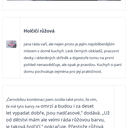
Holčičí růžová
Jana ráda vaří, ale nejen proto je jejím nejoblíbenějším
místem v domě kuchyň. Lesk černých obkladů, pracovní
desky i skleněných skříněk a digestoře tomu na první
pohled nenasvědčuje, ale opak je pravdou. Kuchyň si paní
domu pochvaluje zejména pro její praktičnost.
„Černobílou kombinaci jsem zvolila také proto, že vím,
omrzí a budou i za deset
že mě tyto barvy ne
let vypadat dobře, jsou nadčasové,“ dodává. „Už
od dětství mám ale velmi ráda růžovou barvu,
je taková holčičí,“ pokračuje. Přestože růžová