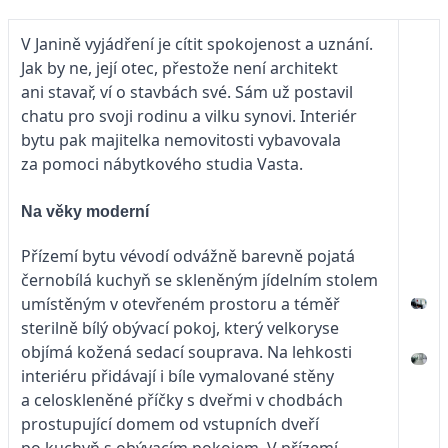
V Janině vyjádření je cítit spokojenost a uznání.
Jak by ne, její otec, přestože není architekt
ani stavař, ví o stavbách své. Sám už postavil
chatu pro svoji rodinu a vilku synovi. Interiér
bytu pak majitelka nemovitosti vybavovala
za pomoci nábytkového studia Vasta.
Na věky moderní
Přízemí bytu vévodí odvážně barevně pojatá
černobílá kuchyň se skleněným jídelním stolem
umístěným v otevřeném prostoru a téměř
sterilně bílý obývací pokoj, který velkoryse
objímá kožená sedací souprava. Na lehkosti
interiéru přidávají i bíle vymalované stěny
a celoskleněné příčky s dveřmi v chodbách
prostupující domem od vstupních dveří
po kuchyň s obývacím pokojem. V přízemí