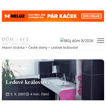
Skip to content
Men
Hlavní stránka
>
České domy
> Ledové království
Zpět na České domy
ČESKÉ DOMY
Ledové království
5. 9. 2007
4 min. čtení