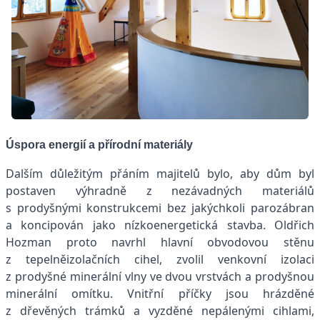
Úspora energií a přírodní materiály
Dalším důležitým přáním majitelů bylo, aby dům byl
postaven výhradně z nezávadných materiálů
s prodyšnými konstrukcemi bez jakýchkoli parozábran
a koncipován jako nízkoenergetická stavba. Oldřich
Hozman proto navrhl hlavní obvodovou stěnu
z tepelněizolačních cihel, zvolil venkovní izolaci
z prodyšné minerální vlny ve dvou vrstvách a prodyšnou
minerální omítku. Vnitřní příčky jsou hrázděné
z dřevěných trámků a vyzděné nepálenými cihlami,