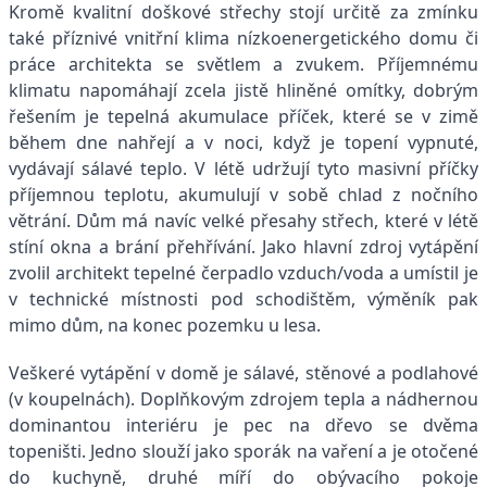
Kromě kvalitní doškové střechy stojí určitě za zmínku
také příznivé vnitřní klima nízkoenergetického domu či
práce architekta se světlem a zvukem. Příjemnému
klimatu napomáhají zcela jistě hliněné omítky, dobrým
řešením je tepelná akumulace příček, které se v zimě
během dne nahřejí a v noci, když je topení vypnuté,
vydávají sálavé teplo. V létě udržují tyto masivní příčky
příjemnou teplotu, akumulují v sobě chlad z nočního
větrání. Dům má navíc velké přesahy střech, které v létě
stíní okna a brání přehřívání. Jako hlavní zdroj vytápění
zvolil architekt tepelné čerpadlo vzduch/voda a umístil je
v technické místnosti pod schodištěm, výměník pak
mimo dům, na konec pozemku u lesa.
Veškeré vytápění v domě je sálavé, stěnové a podlahové
(v koupelnách). Doplňkovým zdrojem tepla a nádhernou
dominantou interiéru je pec na dřevo se dvěma
topeništi. Jedno slouží jako sporák na vaření a je otočené
do kuchyně, druhé míří do obývacího pokoje