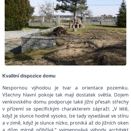
Kvalitní dispozice domu
Nespornou výhodou je tvar a orientace pozemku.
Všechny hlavní pokoje tak mají dostatek světla. Dojem
venkovského domu podporuje také jižní přesah střechy
v přízemí se specifickým charakterem zápraží: „V létě,
když je slunce hodně vysoko, lze tady vysedávat ve stínu
a v zimě, když je slunce nízko, proniká až do jižních oken
a dům mírně přihřívá,“ vyjmenovává výhody architekt