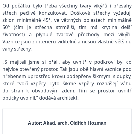
Od počátku bylo třeba všechny tvary vikýřů i přesahy
střech pečlivě konzultovat. Doškové střechy vyžadují
sklon minimálně 45°, ve větrných oblastech minimálně
50° (čím je střecha strmější, tím má krytina delší
životnost) a plynulé tvarové přechody mezi vikýři.
Vaznice jsou z interiéru viditelné a nesou vlastně většinu
váhy střechy.
„S majiteli jsme si přáli, aby uvnitř v podkroví byl co
nejvíce otevřený prostor. Tak jsou obě hlavní vaznice pod
hřebenem uprostřed krovu podepřeny šikmými sloupky,
které tvoří vzpěry. Tyto šikmé vzpěry roznášejí váhu
do stran k obvodovým zdem. Tím se prostor uvnitř
opticky uvolnil,“ dodává architekt.
Autor: Akad. arch. Oldřich Hozman