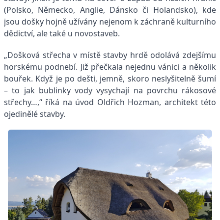
(Polsko, Německo, Anglie, Dánsko či Holandsko), kde
jsou došky hojně užívány nejenom k záchraně kulturního
dědictví, ale také u novostaveb.
„Došková střecha v místě stavby hrdě odolává zdejšímu
horskému podnebí. Již přečkala nejednu vánici a několik
bouřek. Když je po dešti, jemně, skoro neslyšitelně šumí
– to jak bublinky vody vysychají na povrchu rákosové
střechy…,“ říká na úvod Oldřich Hozman, architekt této
ojedinělé stavby.