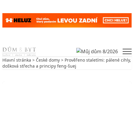
Skip to content
Men
Hlavní stránka
>
České domy
> Prověřeno staletími: pálené cihly,
došková střecha a principy feng-šuej
Zpět na České domy
ČESKÉ DOMY
Prověřeno staletími: pálené cihly,
došková střecha a principy feng-šuej
17. 4. 2020
7 min. čtení