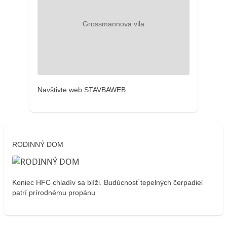
Navštivte web STAVBAWEB
RODINNÝ DOM
Koniec HFC chladív sa blíži. Budúcnosť tepelných čerpadiel
patrí prírodnému propánu