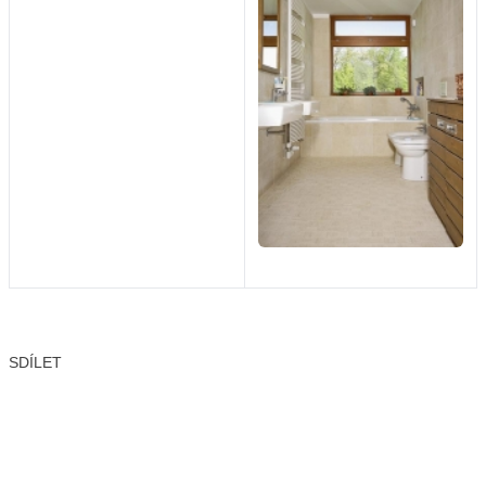
SDÍLET
Facebook
X
LinkedIn
Email