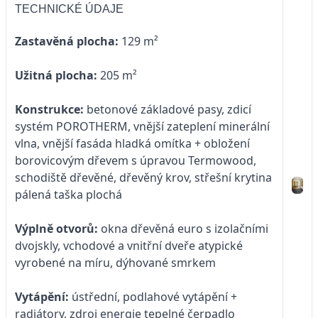
TECHNICKÉ ÚDAJE
Zastavěná plocha:
129 m²
Užitná plocha:
205 m²
Konstrukce:
betonové základové pasy, zdicí
systém POROTHERM, vnější zateplení minerální
vlna, vnější fasáda hladká omítka + obložení
borovicovým dřevem s úpravou Termowood,
schodiště dřevěné, dřevěný krov, střešní krytina
pálená taška plochá
Výplně otvorů:
okna dřevěná euro s izolačními
dvojskly, vchodové a vnitřní dveře atypické
vyrobené na míru, dýhované smrkem
Vytápění:
ústřední, podlahové vytápění +
radiátory, zdroj energie tepelné čerpadlo