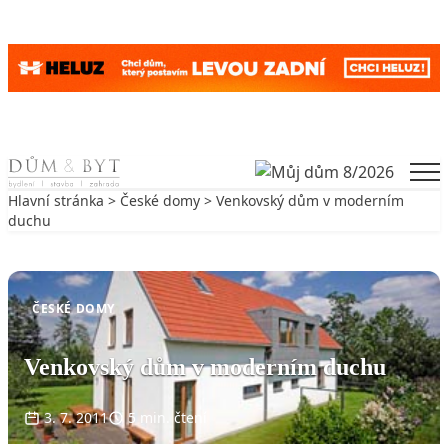
Skip to content
Men
Hlavní stránka
>
České domy
> Venkovský dům v moderním
duchu
Zpět na České domy
ČESKÉ DOMY
Venkovský dům v moderním duchu
3. 7. 2011
5 min. čtení