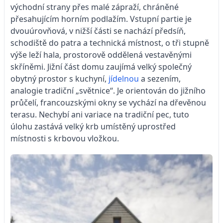
východní strany přes malé zápraží, chráněné
přesahujícím horním podlažím. Vstupní partie je
dvouúrovňová, v nižší části se nachází předsíň,
schodiště do patra a technická místnost, o tři stupně
výše leží hala, prostorově oddělená vestavěnými
skříněmi. Jižní část domu zaujímá velký společný
obytný prostor s kuchyní,
jídelnou
a sezením,
analogie tradiční „světnice“. Je orientován do jižního
průčelí, francouzskými okny se vychází na dřevěnou
terasu. Nechybí ani variace na tradiční pec, tuto
úlohu zastává velký krb umístěný uprostřed
místnosti s krbovou vložkou.