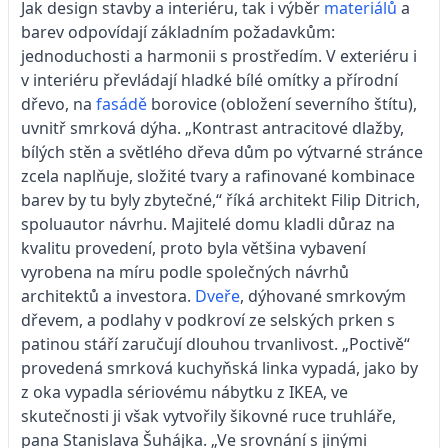
Jak design stavby a interiéru, tak i výběr
materiálů
a
barev odpovídají základním požadavkům:
jednoduchosti a harmonii s prostředím. V exteriéru i
v interiéru převládají hladké bílé omítky a přírodní
dřevo, na
fasádě
borovice (obložení severního štítu),
uvnitř smrková dýha. „Kontrast antracitové dlažby,
bílých stěn a světlého dřeva dům po výtvarné stránce
zcela naplňuje, složité tvary a rafinované kombinace
barev by tu byly zbytečné,“ říká architekt Filip Ditrich,
spoluautor návrhu. Majitelé domu kladli důraz na
kvalitu provedení, proto byla většina vybavení
vyrobena na míru podle společných návrhů
architektů a investora.
Dveře
, dýhované smrkovým
dřevem, a podlahy v podkroví ze selských prken s
patinou stáří zaručují dlouhou trvanlivost. „Poctivě“
provedená smrková kuchyňská linka vypadá, jako by
z oka vypadla sériovému nábytku z IKEA, ve
skutečnosti ji však vytvořily šikovné ruce truhláře,
pana Stanislava Šuhájka. „Ve srovnání s jinými