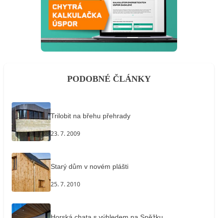
PODOBNÉ ČLÁNKY
Trilobit na břehu přehrady
23. 7. 2009
Starý dům v novém plášti
25. 7. 2010
Horská chata s výhledem na Sněžku