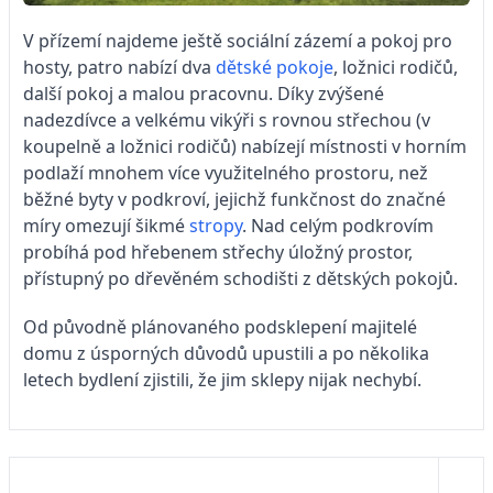
V přízemí najdeme ještě sociální zázemí a pokoj pro
hosty, patro nabízí dva
dětské pokoje
, ložnici rodičů,
další pokoj a malou pracovnu. Díky zvýšené
nadezdívce a velkému vikýři s rovnou střechou (v
koupelně a ložnici rodičů) nabízejí místnosti v horním
podlaží mnohem více využitelného prostoru, než
běžné byty v podkroví, jejichž funkčnost do značné
míry omezují šikmé
stropy
. Nad celým podkrovím
probíhá pod hřebenem střechy úložný prostor,
přístupný po dřevěném schodišti z dětských pokojů.
Od původně plánovaného podsklepení majitelé
domu z úsporných důvodů upustili a po několika
letech bydlení zjistili, že jim sklepy nijak nechybí.