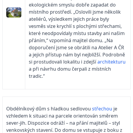
ekologickém smyslu dobře zapadat do
místního prostředí. „Oslovili jsme několik
ateliérů, výsledkem jejich práce byly
vesměs vize krychlí s plochými střechami,
které neodpovídaly místu stavby ani našim
přáním,“ vzpomíná majitel domu. „Na
doporučení jsme se obrátili na Atelier A ČR
a jejich přístup nám byl nejbližší. Podrobně
si prostudovali lokalitu i zdejší
architekturu
a při návrhu domu čerpali z místních
tradic.“
Obdélníkový dům s hladkou sedlovou
střechou
je
vzhledem k situaci na parcele orientován směrem
sever-jih. Dispozice odráží – na přání majitelů – styl
venkovských stavení. Do domu se vstupuje z boku z