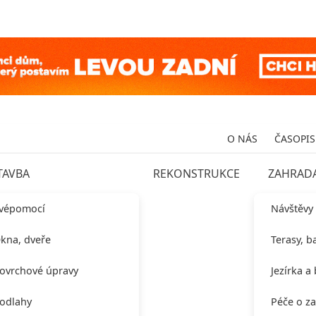
O NÁS
ČASOPIS
TAVBA
REKONSTRUKCE
ZAHRAD
vépomocí
Návštěvy
kna, dveře
Terasy, b
ovrchové úpravy
Jezírka a
odlahy
Péče o z