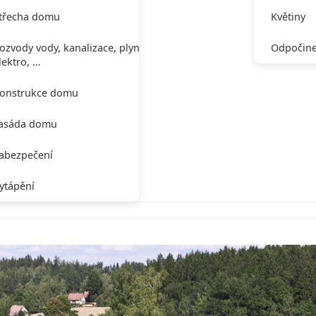
třecha domu
Květiny
ozvody vody, kanalizace, plynu,
Odpočine
lektro, …
onstrukce domu
asáda domu
abezpečení
ytápění