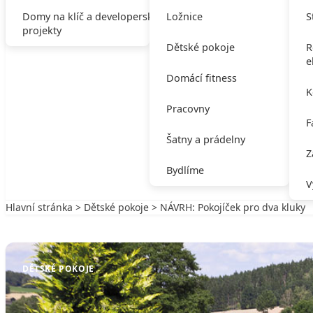
Domy na klíč a developerské
Ložnice
S
projekty
Dětské pokoje
R
e
Domácí fitness
K
Pracovny
F
Šatny a prádelny
Z
Bydlíme
V
Hlavní stránka
>
Dětské pokoje
> NÁVRH: Pokojíček pro dva kluky
Zpět na Dětské pokoje
DĚTSKÉ POKOJE