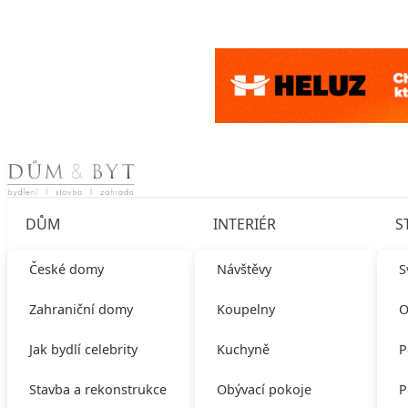
Skip to content
DŮM
INTERIÉR
S
České domy
Návštěvy
S
Zahraniční domy
Koupelny
O
Jak bydlí celebrity
Kuchyně
P
Stavba a rekonstrukce
Obývací pokoje
P