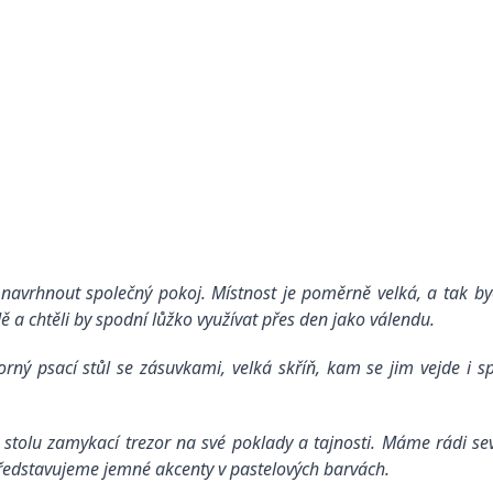
 navrhnout společný pokoj. Místnost je poměrně velká, a tak byc
ndě a chtěli by spodní lůžko využívat přes den jako válendu.
ný psací stůl se zásuvkami, velká skříň, kam se jim vejde i sp
 stolu zamykací trezor na své poklady a tajnosti. Máme rádi seve
představujeme jemné akcenty v pastelových barvách.