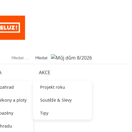
Vyhledávání
A
AKCE
 zahrad
Projekt roku
alkony a ploty
Soutěže & Slevy
 bazény
Tipy
ahradu