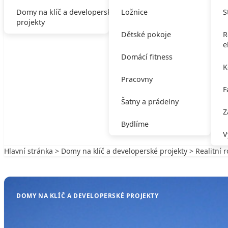
Domy na klíč a developerské
Ložnice
S
projekty
Dětské pokoje
R
e
Domácí fitness
K
Pracovny
F
Šatny a prádelny
Z
Bydlíme
V
Hlavní stránka
>
Domy na klíč a developerské projekty
> Realitní 
Zpět na Domy na klíč a developerské projekty
DOMY NA KLÍČ A DEVELOPERSKÉ PROJEKTY