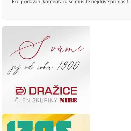
Pro přidávání komentářů se musíte nejdříve
přihlásit
.