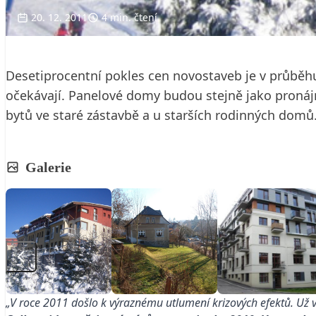
20. 12. 2011
4 min. čtení
Desetiprocentní pokles cen novostaveb je v průběhu 
očekávají. Panelové domy budou stejně jako pronáj
bytů ve staré zástavbě a u starších rodinných domů
Galerie
„V roce 2011 došlo k výraznému utlumení krizových efektů. Už v 