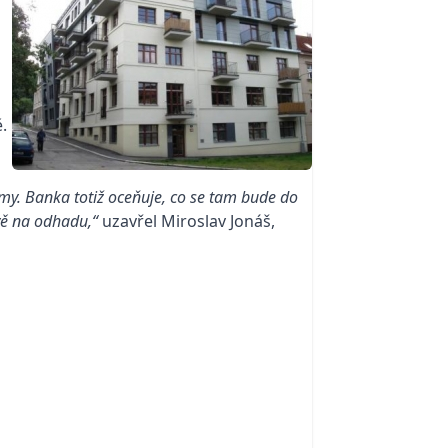
.
my. Banka totiž oceňuje, co se tam bude do
ávě na odhadu,“
uzavřel Miroslav Jonáš,