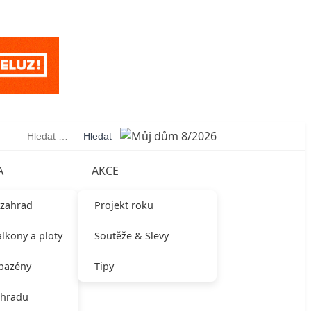
Vyhledávání
A
AKCE
 zahrad
Projekt roku
alkony a ploty
Soutěže & Slevy
 bazény
Tipy
ahradu