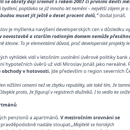
íli se obraty dají srovnat s rokem 2007 či prvními devíti mě
ů bydlení, poptávka se již mnoho let nemění – největší zájem je o 
budou muset jít ještě o deset procent dolů,“
dodal Jonáš.
slov je myšlenka navýšení developerských cen v důsledku vy
m v novostavbě a starším rodinným domem nemůže přesáhno
ě klesne. To je elementární důvod, proč developerské projekty le
kých vyhlídek vidí v letošním uvolnění úvěrové politiky bank 
ění hypotečních úvěrů už vidí Miroslav Jonáš jako nereálné. 
é obchody v hotovosti.
Jde především o region severních Č
jen nižšími cenami než ve zbytku republiky, ale také tím, že tam
vykle proto, že figurují v registrech dlužníků. I to vedlo ke sníže
artmánů
kých penzionů a apartmánů.
V meziročním srovnání se
 pravděpodobně nadále stoupat.
„Majitelé se horských