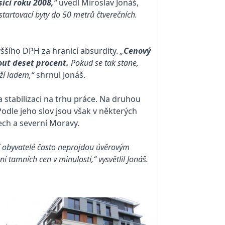
síci roku 2008,
“
uvedl Miroslav Jonáš,
startovací byty do 50 metrů čtverečních.
ššího DPH za hranicí absurdity.
„
Cenový
ut deset procent.
Pokud se tak stane,
ží ladem,“
shrnul Jonáš.
a stabilizaci na trhu práce. Na druhou
Podle jeho slov jsou však v některých
ech a severní Moravy.
ní obyvatelé často neprojdou úvěrovým
ní tamních cen v minulosti,“ vysvětlil Jonáš.