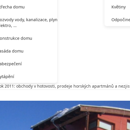
třecha domu
Květiny
ozvody vody, kanalizace, plynu,
Odpočine
lektro, …
onstrukce domu
asáda domu
abezpečení
ytápění
rok 2011: obchody v hotovosti, prodeje horských apartmánů a nezji