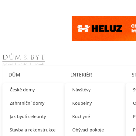
Skip to content
DŮM
INTERIÉR
S
České domy
Návštěvy
S
Zahraniční domy
Koupelny
O
Jak bydlí celebrity
Kuchyně
P
Stavba a rekonstrukce
Obývací pokoje
P