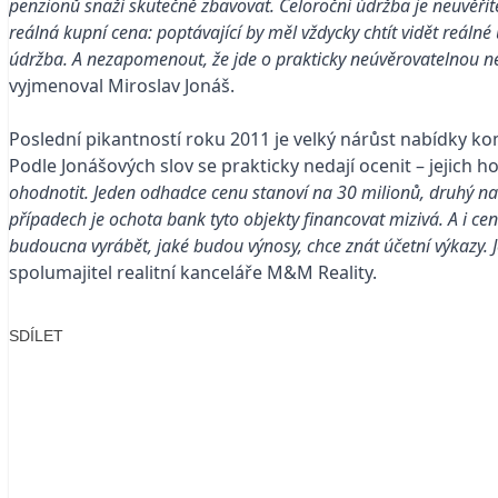
penzionů snaží skutečně zbavovat. Celoroční údržba je neuvěřite
reálná kupní cena: poptávající by měl vždycky chtít vidět reálné ú
údržba. A nezapomenout, že jde o prakticky neúvěrovatelnou ne
vyjmenoval Miroslav Jonáš.
Poslední pikantností roku 2011 je velký nárůst nabídky ko
Podle Jonášových slov se prakticky nedají ocenit – jejich 
ohodnotit. Jeden odhadce cenu stanoví na 30 milionů, druhý na 80
případech je ochota bank tyto objekty financovat mizivá. A i 
budoucna vyrábět, jaké budou výnosy, chce znát účetní výkazy. 
spolumajitel realitní kanceláře M&M Reality.
SDÍLET
Facebook
X
LinkedIn
Email