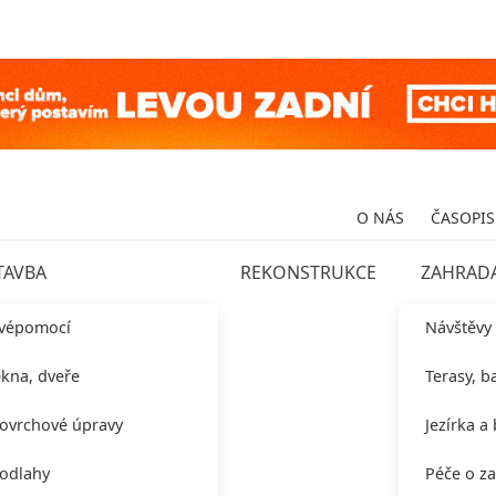
O NÁS
ČASOPIS
TAVBA
REKONSTRUKCE
ZAHRAD
vépomocí
Návštěvy
kna, dveře
Terasy, b
ovrchové úpravy
Jezírka a
odlahy
Péče o z