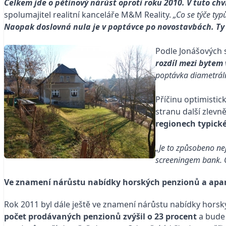
Celkem jde o pětinový nárůst oproti roku 2010.
V tuto chv
spolumajitel realitní kanceláře M&M Reality.
„Co se týče typ
Naopak doslovná nula je v poptávce po novostavbách. Ty 
Podle Jonášových 
rozdíl mezi byte
poptávka diametráln
Příčinu optimistic
stranu další zlevn
regionech typick
„Je to způsobeno ne
screeningem bank. Ob
Ve znamení nárůstu nabídky horských penzionů a ap
Rok 2011 byl dále ještě ve znamení nárůstu nabídky hors
počet prodávaných penzionů zvýšil o 23 procent
a bude