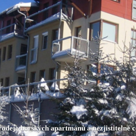
prodeje horských apartmánů a nezjistitelné