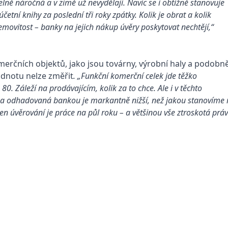
lně náročná a v zimě už nevydělají. Navíc se i obtížně stanovuje
četní knihy za poslední tři roky zpátky. Kolik je obrat a kolik
movitost – banky na jejich nákup úvěry poskytovat nechtějí,“
merčních objektů, jako jsou továrny, výrobní haly a podobně
hodnotu nelze změřit
. „Funkční komerční celek jde těžko
. Záleží na prodávajícím, kolik za to chce. Ale i v těchto
cena odhadovaná bankou je markantně nižší, než jakou stanovíme 
Jen úvěrování je práce na půl roku – a většinou vše ztroskotá pr