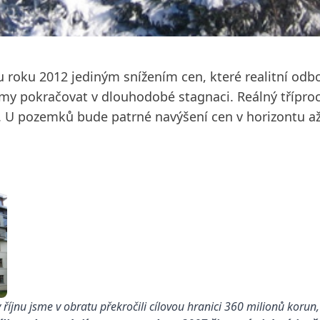
roku 2012 jediným snížením cen, které realitní odbor
my pokračovat v dlouhodobé stagnaci. Reálný tříproc
. U pozemků bude patrné navýšení cen v horizontu až
říjnu jsme v obratu překročili cílovou hranici 360 milionů korun,