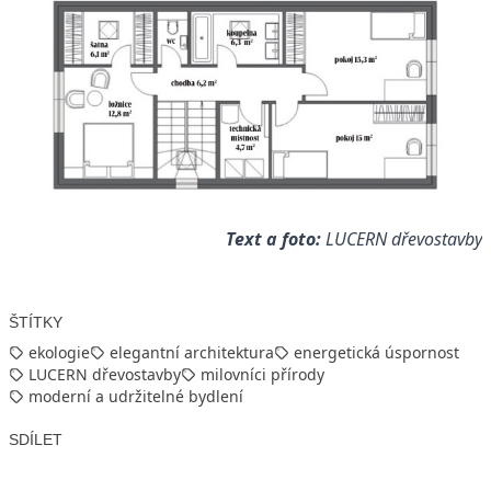
Text a foto:
LUCERN dřevostavby
ŠTÍTKY
ekologie
elegantní architektura
energetická úspornost
LUCERN dřevostavby
milovníci přírody
moderní a udržitelné bydlení
SDÍLET
Facebook
X
LinkedIn
Email