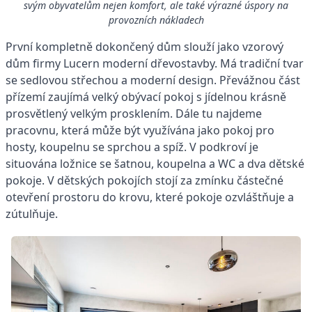
svým obyvatelům nejen komfort, ale také výrazné úspory na
provozních nákladech
První kompletně dokončený dům slouží jako vzorový
dům firmy Lucern moderní dřevostavby. Má tradiční tvar
se sedlovou střechou a moderní design. Převážnou část
přízemí zaujímá velký obývací pokoj s jídelnou krásně
prosvětlený velkým prosklením. Dále tu najdeme
pracovnu, která může být využívána jako pokoj pro
hosty, koupelnu se sprchou a spíž. V podkroví je
situována ložnice se šatnou, koupelna a WC a dva dětské
pokoje. V dětských pokojích stojí za zmínku částečné
otevření prostoru do krovu, které pokoje ozvláštňuje a
zútulňuje.