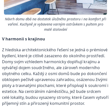
Návrh domu dbá na dostatek úložného prostoru i na komfort při
vaření. Kuchyně je vybavena varným ostrůvkem s pultem pro
malé stolování
V harmonii s krajinou
Z hlediska architektonického řešení se jedná o prémiové
bydlení, které je citlivě zasazeno do okolního prostředí.
Domy svým vzhledem harmonicky doplňují krajinu a
vytvářejí dojem soudržného, ale zároveň moderního
obytného celku. Každý z osmi domů bude po dokončení
obklopen pečlivě upravenou zahradou, osázenou živými
ploty a travnatými plochami, které přispívají k soukromí i
estetice. Na centrálním náměstíčku, jež bude srdcem
celé lokality, budou vysazeny stromy, které časem vytvoří
příjemný stín a přirozený komunitní prostor.