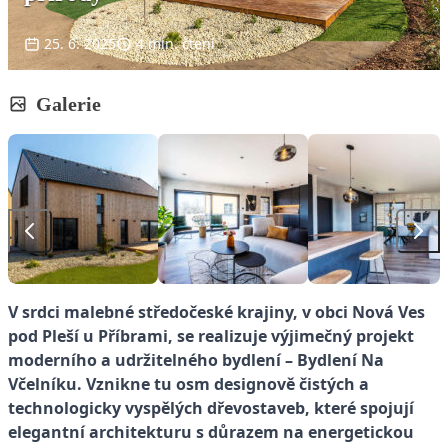
25. 6. 2025
4 min. čtení
Galerie
V srdci malebné středočeské krajiny, v obci Nová Ves
pod Pleší u Příbrami, se realizuje výjimečný projekt
moderního a udržitelného bydlení – Bydlení Na
Včelníku. Vznikne tu osm designově čistých a
technologicky vyspělých dřevostaveb, které spojují
elegantní architekturu s důrazem na energetickou