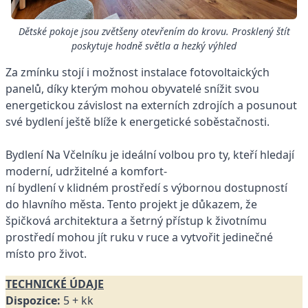
Dětské pokoje jsou zvětšeny otevřením do krovu. Prosklený štít
poskytuje hodně světla a hezký výhled
Za zmínku stojí i možnost instalace fotovoltaických
panelů, díky kterým mohou obyvatelé snížit svou
energetickou závislost na externích zdrojích a posunout
své bydlení ještě blíže k energetické soběstačnosti.
Bydlení Na Včelníku je ideální volbou pro ty, kteří hledají
moderní, udržitelné a komfort-
ní bydlení v klidném prostředí s výbornou dostupností
do hlavního města. Tento projekt je důkazem, že
špičková architektura a šetrný přístup k životnímu
prostředí mohou jít ruku v ruce a vytvořit jedinečné
místo pro život.
TECHNICKÉ ÚDAJE
Dispozice:
5 + kk