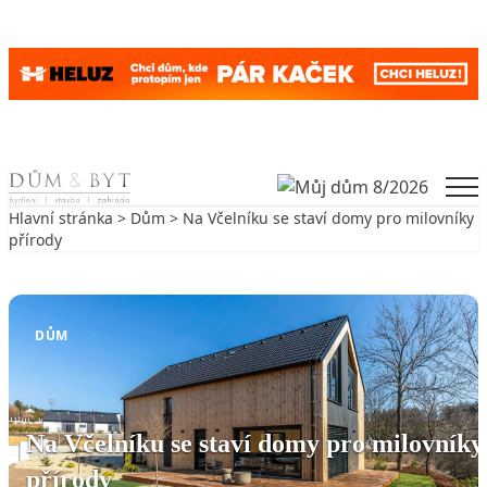
Skip to content
Men
Hlavní stránka
>
Dům
> Na Včelníku se staví domy pro milovníky
přírody
Zpět na Dům
DŮM
Na Včelníku se staví domy pro milovníky
přírody