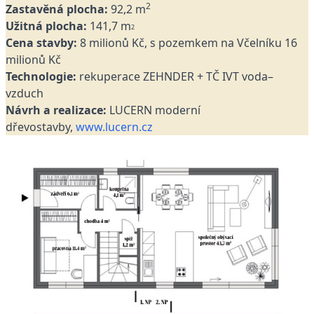
2
Zastavěná plocha:
92,2 m
Užitná plocha:
141,7 m
2
Cena stavby:
8 milionů Kč, s pozemkem na Včelníku 16
milionů Kč
Technologie:
rekuperace ZEHNDER + TČ IVT voda–
vzduch
Návrh a realizace:
LUCERN moderní
dřevostavby,
www.lucern.cz