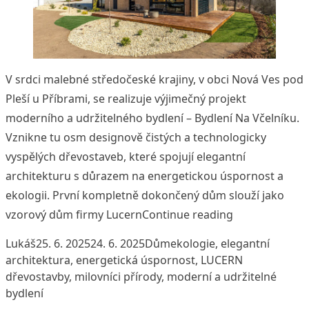
V srdci malebné středočeské krajiny, v obci Nová Ves pod
Pleší u Příbrami, se realizuje výjimečný projekt
moderního a udržitelného bydlení – Bydlení Na Včelníku.
Vznikne tu osm designově čistých a technologicky
vyspělých dřevostaveb, které spojují elegantní
architekturu s důrazem na energetickou úspornost a
ekologii. První kompletně dokončený dům slouží jako
„Na Včelníku s
vzorový dům firmy Lucern
Continue reading
Posted by
Posted in
Tags:
Lukáš
25. 6. 2025
24. 6. 2025
Dům
ekologie
,
elegantní
architektura
,
energetická úspornost
,
LUCERN
dřevostavby
,
milovníci přírody
,
moderní a udržitelné
bydlení